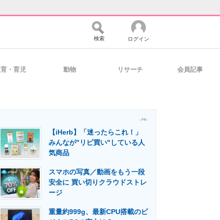
検索
ログイン
教育・育児
動物
リサーチ
会員記事
バイスの未来
好きが集まる 比べて選べる
- PR -
【iHerb】「迷ったらこれ！」
コミュニティ
マーケ×ITの今がよく分かる
みんなが"リピ買い"している人
気商品
スマホの写真／動画をもう一段
・活用を支援
安全に 買い切りクラウドストレ
ージ
重量約999g、最新CPU搭載のビ