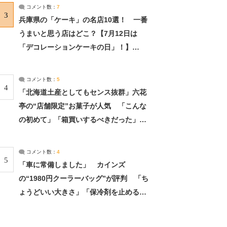
サーチ：2ページ目
コメント数：
7
3
兵庫県の「ケーキ」の名店10選！ 一番
うまいと思う店はどこ？【7月12日は
「デコレーションケーキの日」！】
（2/4） | 兵庫県 ねとらぼリサーチ：2ペ
ージ目
コメント数：
5
4
「北海道土産としてもセンス抜群」六花
亭の“店舗限定”お菓子が人気 「こんな
の初めて」「箱買いするべきだった」
（1/2） | 北海道 ねとらぼリサーチ
コメント数：
4
5
「車に常備しました」 カインズ
の“1980円クーラーバッグ”が評判 「ち
ょうどいい大きさ」「保冷剤を止めるベ
ルトが良い」（1/5） | ライフ ねとらぼ
リサーチ