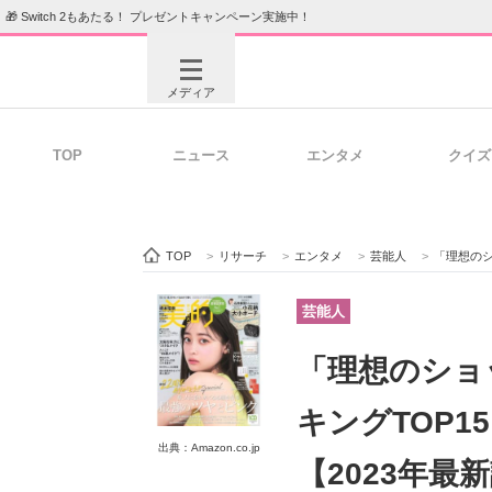
🎁 Switch 2もあたる！ プレゼントキャンペーン実施中！
メディア
TOP
ニュース
エンタメ
クイズ
注目記事を集めた総合ページ
ITの今
TOP
>
リサーチ
>
エンタメ
>
芸能人
>
「理想のショ
ビジネスと働き方のヒント
AI活用
芸能人
「理想のショ
ITエンジニア向け専門サイト
企業向けI
キングTOP1
出典：Amazon.co.jp
【2023年最