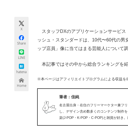
モノづくり技術者専門サイト
エレクトロ
X
スタッフDXのアプリケーションサービス「S
ちょっと気になるネットの話題
ッシュ・スタンダードは、10代〜60代の男
Share
ップ店員」像に当てはまる芸能人について
LINE
本記事ではその中から総合ランキングを紹
hatena
※本ページはアフィリエイトプログラムによる収益を
Home
筆者：佳純
名古屋出身・在住のフリーマーケター兼フリ
し、デザイン含め数多くのコンテンツ制作を
楽(J-POP・K-POP・C-POP)と雑貨