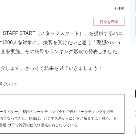
ニクス専門サイト
電子設計の基本と応用
エネルギーの専
佳純
目次を表示
TAFF START（スタッフスタート）」を提供するバニ
女1200人を対象に、 接客を受けたいと思う「理想のショ
調査を実施。その結果をランキング形式で発表しました。
介します。さっそく結果を見ていきましょう！
得ています
ーライター。 都内のマーケティング会社で自社マーケティングを担当
おこなってきた。執筆は、ビジネス系からエンタメ系まで広く対応。 音
が好き。最近はECで雑貨の仕入れ販売をおこなっている。