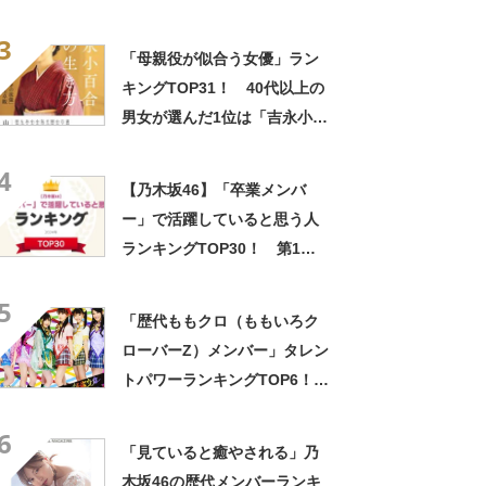
寛」「菅田将暉」「役所広
3
司」【2023年最新調査結果】
「母親役が似合う女優」ラン
キングTOP31！ 40代以上の
男女が選んだ1位は「吉永小百
合」さん！【2022年最新調査
4
結果】
【乃木坂46】「卒業メンバ
ー」で活躍していると思う人
ランキングTOP30！ 第1位
は「生田絵梨花」【2024年最
5
新投票結果】
「歴代ももクロ（ももいろク
ローバーZ）メンバー」タレン
トパワーランキングTOP6！
第1位は「百田夏菜子」
6
【2022年最新調査結果】
「見ていると癒やされる」乃
木坂46の歴代メンバーランキ