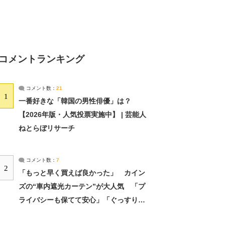
コメントランキング
コメント数：
21
1
一番好きな「韓国の男性俳優」は？
【2026年版・人気投票実施中】 | 芸能人
ねとらぼリサーチ
コメント数：
7
2
「もっと早く買えば良かった」 カイン
ズの“車内遮光カーテン”が大人気 「プ
ライバシーも保てて安心」「ぐっすり眠
れました」（2/2） | ライフ ねとらぼリ