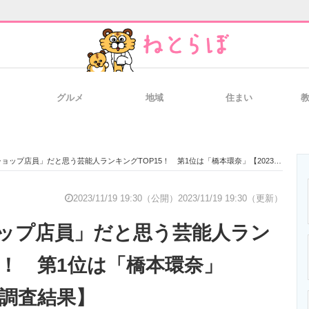
グルメ
地域
住まい
と未来を見通す
スマホと通信の最新トレンド
進化するPCとデ
ップ店員」だと思う芸能人ランキングTOP15！ 第1位は「橋本環奈」【2023年最新調査結果】
のいまが分かる
企業ITのトレンドを詳説
経営リーダーの
2023/11/19 19:30（公開）
2023/11/19 19:30（更新）
ップ店員」だと思う芸能人ラン
T製品の総合サイト
IT製品の技術・比較・事例
製造業のIT導入
5！ 第1位は「橋本環奈」
新調査結果】