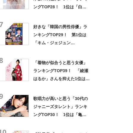
ングTOP28！ 1位は「白石
麻衣」【8月20日は白石麻衣
7
さん誕生日】
好きな「韓国の男性俳優」ラ
ンキングTOP29！ 第1位は
「キム・ジェジュン
（JYJ）」【2026年最新投票
8
結果】
「着物が似合うと思う女優」
ランキングTOP39！ 「綾瀬
はるか」さんを抑えた1位は？
【2021年最新調査結果】
9
歌唱力が高いと思う「30代の
ジャニーズタレント」ランキ
ングTOP30！ 1位は「亀梨
和也」【2022年最新投票結
10
果】