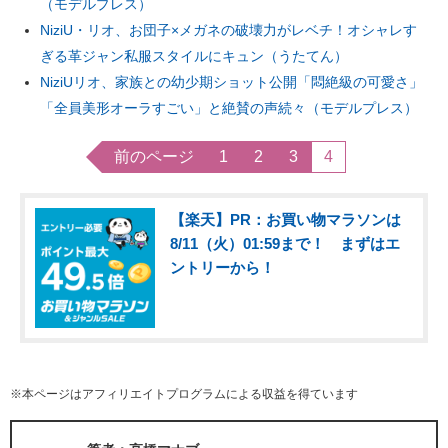
（モデルプレス）
NiziU・リオ、お団子×メガネの破壊力がレベチ！オシャレす
ぎる革ジャン私服スタイルにキュン（うたてん）
NiziUリオ、家族との幼少期ショット公開「悶絶級の可愛さ」
「全員美形オーラすごい」と絶賛の声続々（モデルプレス）
前のページ
1
2
3
4
【楽天】PR：お買い物マラソンは
8/11（火）01:59まで！ まずはエ
ントリーから！
※本ページはアフィリエイトプログラムによる収益を得ています