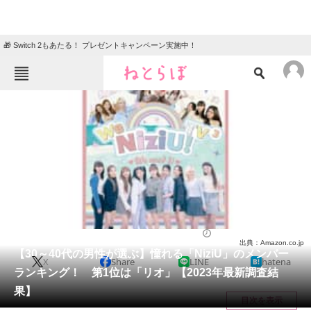
🎁 Switch 2もあたる！ プレゼントキャンペーン実施中！
ねとらぼメニュー
TOP
ニュース
エンタメ
クイズ
グルメ
地域
住まい
教育・育児
動物
リサーチ
芸能人
2024/01/10 21:00（公開）
出典：Amazon.co.jp
会員記事
【30～40代の男性が選ぶ】憧れる「NiziU」のメンバー
X
Share
LINE
hatena
ランキング！ 第1位は「リオ」【2023年最新調査結
メディア
果】
目次を表示
注目記事を集めた総合ページ