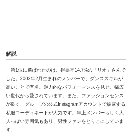
企業向けIT製品の総合サイト
IT製品の技術・比較・事例
製造業のIT導入・活用を支援
モノづくり技術者専門サイト
解説
エレクトロニクス専門サイト
第1位に選ばれたのは、得票率14.7%の「リオ」さんで
電子設計の基本と応用
した。2002年2月生まれのメンバーで、ダンススキルが
エネルギーの専門メディア
高いことで有名。魅力的なパフォーマンスを見せ、幅広
い世代から愛されています。また、ファッションセンス
建設×テクノロジーの最前線
が良く、グループの公式Instagramアカウントで披露する
ちょっと気になるネットの話題
私服コーディネートが人気です。年上メンバーらしく大
人っぽい雰囲気もあり、男性ファンをとりこにしていま
す。