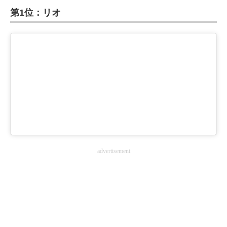
第1位：リオ
ITの今と未来を見通す
スマホと通信の最新トレンド
進化するPCとデバイスの未来
好きが集まる 比べて選べる
ビジネスと働き方のヒント
AI活用のいまが分かる
advertisement
企業ITのトレンドを詳説
経営リーダーのコミュニティ
マーケ×ITの今がよく分かる
ITエンジニア向け専門サイト