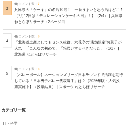
コメント数：
7
3
兵庫県の「ケーキ」の名店10選！ 一番うまいと思う店はどこ？
【7月12日は「デコレーションケーキの日」！】（2/4） | 兵庫県
ねとらぼリサーチ：2ページ目
コメント数：
5
4
「北海道土産としてもセンス抜群」六花亭の“店舗限定”お菓子が
人気 「こんなの初めて」「箱買いするべきだった」（1/2） |
北海道 ねとらぼリサーチ
コメント数：
3
5
【バレーボール】ネーションズリーグ日本ラウンドで活躍を期待
している「日本男子バレー代表選手」は？【2026年版・人気投
票実施中】（投票結果） | スポーツ ねとらぼリサーチ
カテゴリ一覧
IT・科学