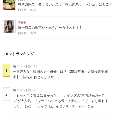
神奈川県で一番うまいと思う「横浜家系ラーメン店」はどこ？
回答数：8502
実施中
唯一無二の歌声だと思うボーカリストは？
回答数：8073
コメントランキング
コメント数：
21
1
一番好きな「韓国の男性俳優」は？【2026年版・人気投票実施
中】 | 芸能人 ねとらぼリサーチ
コメント数：
7
2
「もっと早く買えば良かった」 カインズの“車内遮光カーテ
ン”が大人気 「プライバシーも保てて安心」「ぐっすり眠れま
した」（2/2） | ライフ ねとらぼリサーチ：2ページ目