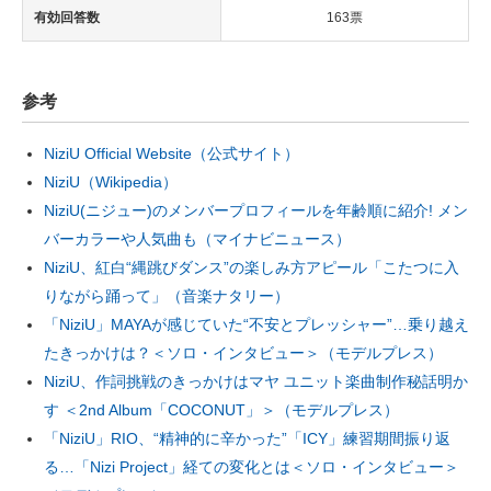
有効回答数
163票
参考
NiziU Official Website（公式サイト）
NiziU（Wikipedia）
NiziU(ニジュー)のメンバープロフィールを年齢順に紹介! メン
バーカラーや人気曲も（マイナビニュース）
NiziU、紅白“縄跳びダンス”の楽しみ方アピール「こたつに入
りながら踊って」（音楽ナタリー）
「NiziU」MAYAが感じていた“不安とプレッシャー”…乗り越え
たきっかけは？＜ソロ・インタビュー＞（モデルプレス）
NiziU、作詞挑戦のきっかけはマヤ ユニット楽曲制作秘話明か
す ＜2nd Album「COCONUT」＞（モデルプレス）
「NiziU」RIO、“精神的に辛かった”「ICY」練習期間振り返
る…「Nizi Project」経ての変化とは＜ソロ・インタビュー＞