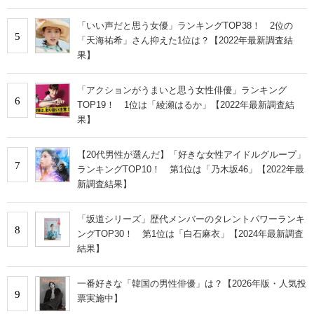
「いい声だと思う女優」ランキングTOP38！ 2位の
5
「天海祐希」さん抑えた1位は？【2022年最新調査結
果】
「アクションがうまいと思う女性俳優」ランキング
6
TOP19！ 1位は「綾瀬はるか」【2022年最新調査結
果】
【20代男性が選んだ】「好きな女性アイドルグループ」
7
ランキングTOP10！ 第1位は「乃木坂46」【2022年最
新調査結果】
「坂道シリーズ」歴代メンバーのタレントパワーランキ
8
ングTOP30！ 第1位は「白石麻衣」【2024年最新調査
結果】
一番好きな「韓国の男性俳優」は？【2026年版・人気投
9
票実施中】