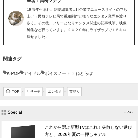
筆者：高橋マナブ
1979年生まれ。雑誌編集者→IT企業でニュースサイトの立ち
上げ→民放テレビ局で番組制作と様々なエンタメ業界を渡り
歩く。その後、フリーとなりエンタメ関連の記事執筆、映像
編集など行っています。２０２０年にライザップで１５キロ
痩せました。
関連タグ
K-POP
アイドル
ボイスノート × ねとらぼ
TOP
リサーチ
エンタメ
芸能人
>
>
>
Special
- PR -
これから選ぶ新型TVはこれ！失敗しない選び
方と、2026年夏の一押しモデル