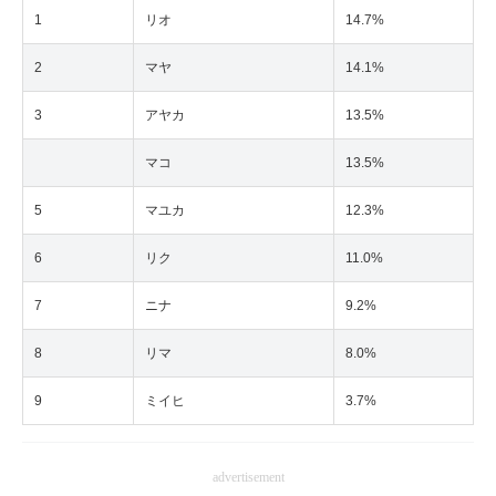
1
リオ
14.7%
2
マヤ
14.1%
3
アヤカ
13.5%
マコ
13.5%
5
マユカ
12.3%
6
リク
11.0%
7
ニナ
9.2%
8
リマ
8.0%
9
ミイヒ
3.7%
advertisement