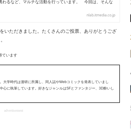
携わるなど、マルチな活動を行っています。 今回は、そんな
nlab.itmedia.co.jp
票をいただきました。たくさんのご投票、ありがとうござ
う。
得ています
。大学時代は漫研に所属し、同人誌やWebコミックを発表していまし
中心に執筆しています。好きなジャンルはSFとファンタジー、3D酔いし
advertisement