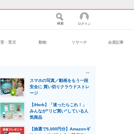
検索
ログイン
教育・育児
動物
リサーチ
会員記事
バイスの未来
好きが集まる 比べて選べる
- PR -
スマホの写真／動画をもう一段
コミュニティ
マーケ×ITの今がよく分かる
安全に 買い切りクラウドストレ
ージ
【iHerb】「迷ったらこれ！」
・活用を支援
みんなが"リピ買い"している人
気商品
【抽選で5,000円分】Amazonギ