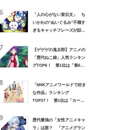
スカイ（ソラ・ハレワター
6
ル）」【2月1日はプリキュア
「人の心がない宣伝文」 ち
の日】
いかわの“ぬいぐるみ”不穏す
ぎるキャッチフレーズが話
題 「なんかとんでもないこ
7
と言ってない！？」「もう包
【ゲゲゲの鬼太郎】アニメの
み隠さなくなってきたな」
「歴代ねこ娘」人気ランキン
グTOP6！ 第1位は「第6
期」に決定！【2021年投票結
8
果】
「NHKアニメワールドで好き
な作品」ランキング
TOP27！ 第1位は「カード
キャプターさくらシリーズ」
9
【2023年最新投票結果】
歴代最強の「女性アニメキャ
ラ」は誰？ 「アニメグラン