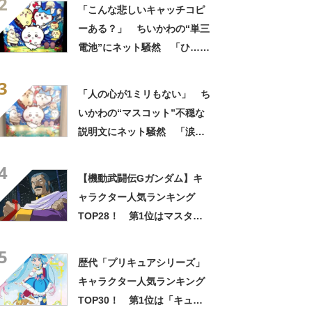
2
ッズで震える」「いやあああ
「こんな悲しいキャッチコピ
あああああああ」
ーある？」 ちいかわの“単三
電池”にネット騒然 「ひ…人
の心ない……」「闇の深いグ
3
ッズで震える」「いやあああ
「人の心が1ミリもない」 ち
あああああああ」
いかわの“マスコット”不穏な
説明文にネット騒然 「涙し
か出ない」「HPが0になるわ
4
こんなん」「地獄か？」
【機動武闘伝Gガンダム】キ
ャラクター人気ランキング
TOP28！ 第1位はマスタ
ー・アジアに決定！【2021年
5
最新投票結果】
歴代「プリキュアシリーズ」
キャラクター人気ランキング
TOP30！ 第1位は「キュア