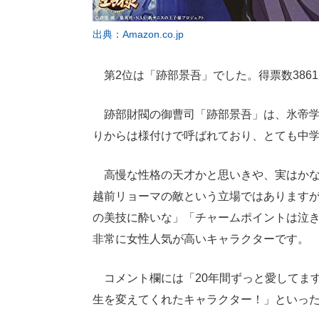
出典：Amazon.co.jp
第2位は「跡部景吾」でした。得票数3861
跡部財閥の御曹司「跡部景吾」は、氷帝学
りからは様付けで呼ばれており、とても中
高慢な性格の天才かと思いきや、実はかな
越前リョーマの敵という立場ではあります
の美技に酔いな」「チャームポイントは泣
非常に女性人気が高いキャラクターです。
コメント欄には「20年間ずっと愛してま
生を変えてくれたキャラクター！」といっ