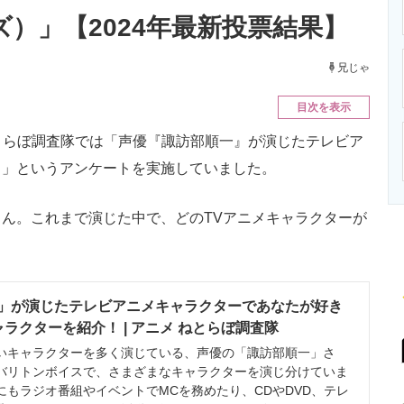
ニクス専門サイト
電子設計の基本と応用
エネルギーの専
ズ）」【2024年最新投票結果】
兄じゃ
目次を表示
ねとらぼ調査隊では「声優『諏訪部順一』が演じたテレビア
？」というアンケートを実施していました。
ん。これまで演じた中で、どのTVアニメキャラクターが
」が演じたテレビアニメキャラクターであなたが好き
ラクターを紹介！ | アニメ ねとらぼ調査隊
キャラクターを多く演じている、声優の「諏訪部順一」さ
バリトンボイスで、さまざまなキャラクターを演じ分けていま
にもラジオ番組やイベントでMCを務めたり、CDやDVD、テレ