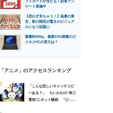
フトカードが当たる！読者アン
門メディア
建設×テクノロジーの最前線
ケート実施中
【思わず見ちゃう！】猛暑の東
京、駅の階段が驚きのビジュア
ルになり話題に
重量約999g、最新CPU搭載のビ
ジネスPCの実力は？
「アニメ」のアクセスランキング
1
「こんな悲しいキャッチコピ
ーある？」 ちいかわの“単三
電池”にネット騒然 「ひ…人
の心ない……」「闇の深いグ