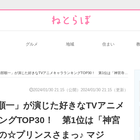
グルメ
地域
住まい
と未来を見通す
スマホと通信の最新トレンド
進化するPCとデ
が演じた好きなTVアニメキャラランキングTOP30！ 第1位は「神宮寺レン（うたの☆プリンスさまっ♪ マジLOVEシリーズ）」【2024年最新投票結果】
のいまが分かる
企業ITのトレンドを詳説
経営リーダーの
2024/01/30 21:15（公開）
2024/01/30 21:15（更新）
順一」が演じた好きなTVアニメ
T製品の総合サイト
IT製品の技術・比較・事例
製造業のIT導入
ングTOP30！ 第1位は「神宮
の☆プリンスさまっ♪ マジ