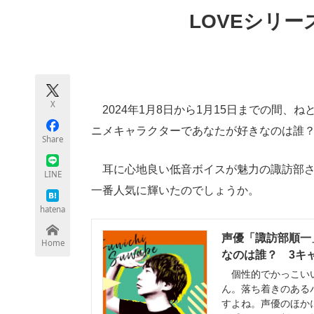
モノづくり技術者専門サイト
エレクトロ
LOVEシリー
ちょっと気になるネットの話題
X
2024年1月8日から1月15日までの間、
ニメキャラクターであなたが好きなのは誰
Share
耳に心地良い低音ボイスが魅力の諏訪部さ
LINE
一番人気に輝いたのでしょうか。
hatena
声優「諏訪部順一
Home
なのは誰？ 3キャ
個性的でかっこいい
ん。落ち着きのある
すよね。声優のほか