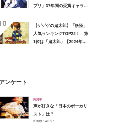
プリ」37年間の受賞キャラを
振り返る
10
【ゲゲゲの鬼太郎】「妖怪」
人気ランキングTOP22！ 第
1位は「鬼太郎」【2024年最
新投票結果】
アンケート
実施中
声が好きな「日本のボーカリ
スト」は？
回答数：49397