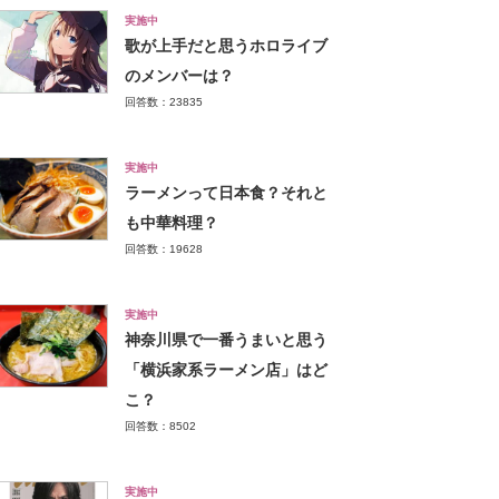
実施中
歌が上手だと思うホロライブ
のメンバーは？
回答数：23835
実施中
ラーメンって日本食？それと
も中華料理？
回答数：19628
実施中
神奈川県で一番うまいと思う
「横浜家系ラーメン店」はど
こ？
回答数：8502
実施中