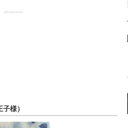
advertisement
王子様）