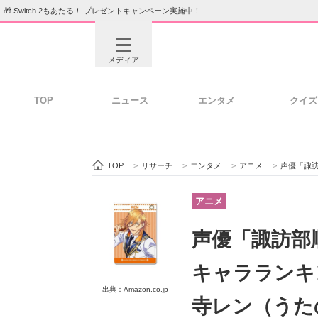
🎁 Switch 2もあたる！ プレゼントキャンペーン実施中！
メディア
TOP
ニュース
エンタメ
クイズ
注目記事を集めた総合ページ
ITの今
TOP
>
リサーチ
>
エンタメ
>
アニメ
>
声優「諏訪部順一」
ビジネスと働き方のヒント
AI活用
アニメ
声優「諏訪部
ITエンジニア向け専門サイト
企業向けI
キャラランキ
出典：Amazon.co.jp
寺レン（うた