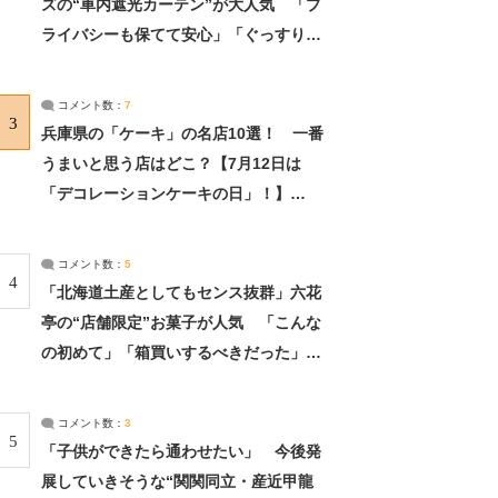
ズの“車内遮光カーテン”が大人気 「プ
ライバシーも保てて安心」「ぐっすり眠
れました」（2/2） | ライフ ねとらぼリ
サーチ：2ページ目
コメント数：
7
3
兵庫県の「ケーキ」の名店10選！ 一番
うまいと思う店はどこ？【7月12日は
「デコレーションケーキの日」！】
（2/4） | 兵庫県 ねとらぼリサーチ：2ペ
ージ目
コメント数：
5
4
「北海道土産としてもセンス抜群」六花
亭の“店舗限定”お菓子が人気 「こんな
の初めて」「箱買いするべきだった」
（1/2） | 北海道 ねとらぼリサーチ
コメント数：
3
5
「子供ができたら通わせたい」 今後発
展していきそうな“関関同立・産近甲龍