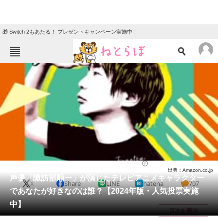
🎁 Switch 2もあたる！ プレゼントキャンペーン実施中！
ねとらぼメニュー
TOP
ニュース
エンタメ
クイズ
グルメ
地域
住まい
教育・育児
動物
リサーチ
アニメ
2024/01/08 19:40（公開）
出典：Amazon.co.jp
会員記事
声優「諏訪部順一」が演じたテレビアニメキャラクター
X
Share
LINE
hatena
707
であなたが好きなのは誰？【2024年版・人気投票実施
メディア
中】
目次を表示
注目記事を集めた総合ページ