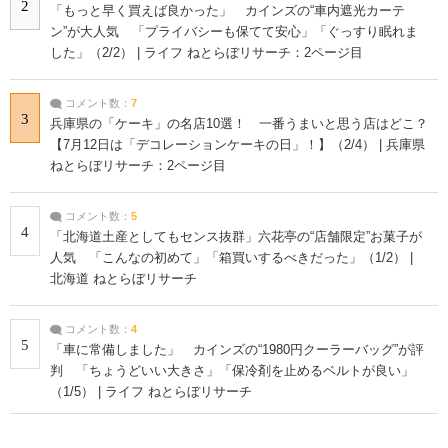
2
「もっと早く買えば良かった」 カインズの“車内遮光カーテ
ン”が大人気 「プライバシーも保てて安心」「ぐっすり眠れま
した」（2/2） | ライフ ねとらぼリサーチ：2ページ目
コメント数：
7
3
兵庫県の「ケーキ」の名店10選！ 一番うまいと思う店はどこ？
【7月12日は「デコレーションケーキの日」！】（2/4） | 兵庫県
ねとらぼリサーチ：2ページ目
コメント数：
5
4
「北海道土産としてもセンス抜群」六花亭の“店舗限定”お菓子が
人気 「こんなの初めて」「箱買いするべきだった」（1/2） |
北海道 ねとらぼリサーチ
コメント数：
4
5
「車に常備しました」 カインズの“1980円クーラーバッグ”が評
判 「ちょうどいい大きさ」「保冷剤を止めるベルトが良い」
（1/5） | ライフ ねとらぼリサーチ