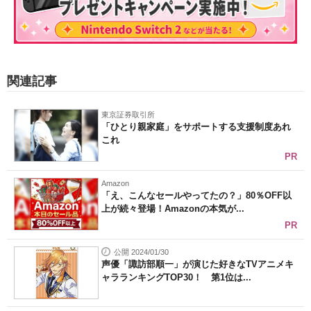
関連記事
東京証券取引所
「ひとり親家庭」をサポートする支援制度あれ
これ
PR
Amazon
「え、こんなセールやってたの？」80％OFF以
上が続々登場！Amazonの本気が...
PR
公開 2024/01/30
声優「諏訪部順一」が演じた好きなTVアニメキ
ャラランキングTOP30！ 第1位は...