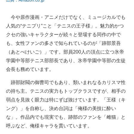
出典：Amazon.co.jp
今や原作漫画・アニメだけでなく、ミュージカルでも
人気の“テニプリ”こと「テニスの王子様」。魅力的かつ
クセの強いキャラクターが続々と登場する同作の中で
も、女性ファンの多さで知られているのが「跡部景吾
（あとべけいご）」です。部員200人の頂点に立つ氷帝
学園中等部テニス部部長であり、氷帝学園中等部の生徒
会長も務めています。
跡部財閥の御曹司でもあり、類いまれなるカリスマ性
の持ち主。テニスの実力もトップクラスですが、相手の
弱点を見抜く眼力は特にずば抜けています。「王様（キ
ング）」を自称し、決め台詞は「俺様の美技に酔い
な」。作品内でも現実でも、跡部のファンを「雌猫」と
呼ぶなど、俺様キャラを貫いています。