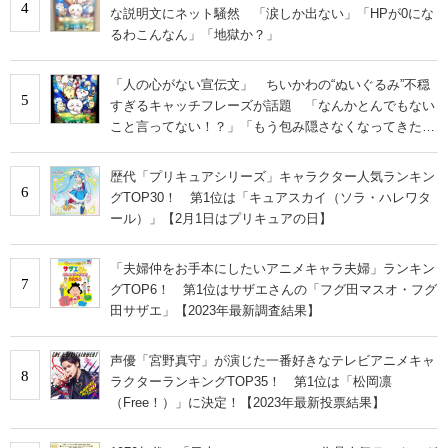
4
な説明文にネット騒然 「涙しか出ない」「HPが0にな
るわこんなん」「地獄か？」
「人の心がない宣伝文」 ちいかわの“ぬいぐるみ”不穏
5
すぎるキャッチフレーズが話題 「なんかとんでもない
こと言ってない！？」「もう包み隠さなくなってきた
な」
歴代「プリキュアシリーズ」キャラクター人気ランキン
6
グTOP30！ 第1位は「キュアスカイ（ソラ・ハレワタ
ール）」【2月1日はプリキュアの日】
「夫婦仲をお手本にしたいアニメキャラ夫婦」ランキン
7
グTOP6！ 第1位はサザエさんの「フグ田マスオ・フグ
田サザエ」【2023年最新調査結果】
声優「宮野真守」が演じた一番好きなテレビアニメキャ
8
ラクターランキングTOP35！ 第1位は「松岡凛
（Free！）」に決定！【2023年最新投票結果】