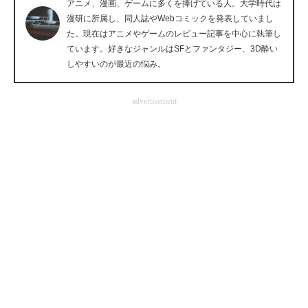
アニメ、漫画、ゲームに多くを捧げている人。大学時代は
企業向けIT製品の総合サイト
漫研に所属し、同人誌やWebコミックを発表していまし
た。現在はアニメやゲームのレビュー記事を中心に執筆し
IT製品の技術・比較・事例
ています。好きなジャンルはSFとファンタジー、3D酔い
しやすいのが最近の悩み。
製造業のIT導入・活用を支援
advertisement
モノづくり技術者専門サイト
エレクトロニクス専門サイト
電子設計の基本と応用
エネルギーの専門メディア
建設×テクノロジーの最前線
ちょっと気になるネットの話題