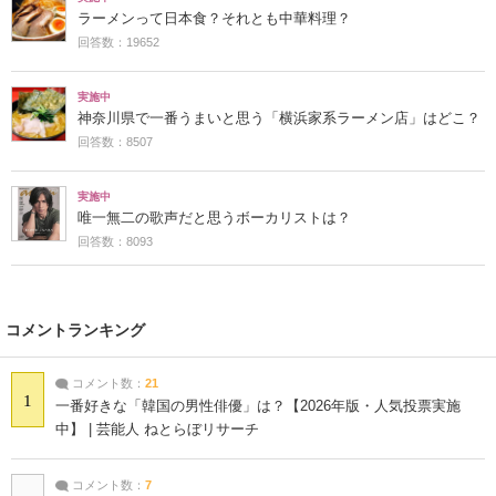
ラーメンって日本食？それとも中華料理？
回答数：19652
実施中
神奈川県で一番うまいと思う「横浜家系ラーメン店」はどこ？
回答数：8507
実施中
唯一無二の歌声だと思うボーカリストは？
回答数：8093
コメントランキング
コメント数：
21
1
一番好きな「韓国の男性俳優」は？【2026年版・人気投票実施
中】 | 芸能人 ねとらぼリサーチ
コメント数：
7