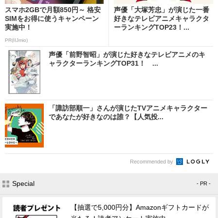
スマホ2GBで月額850円～ 格安
声優「大塚芳忠」が演じた一番
SIMをお得に使うキャンペーン
好きなテレビアニメキャラクタ
実施中！
ーランキングTOP23！...
PR(IIJmio)
声優「前野智昭」が演じた好きなテレビアニメのキ
ャラクターランキングTOP31！ ...
「諏訪部順一」さんが演じたTVアニメキャラクター
であなたが好きなのは誰？【人気投...
Recommended by
Special
- PR -
【抽選で5,000円分】Amazonギフトカードが