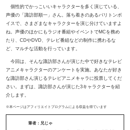
個性的でかっこいいキャラクターを多く演じている、
ITの今と未来を見通す
声優の「諏訪部順一」さん。落ち着きのあるバリトンボ
イスで、さまざまなキャラクターを演じ分けていますよ
スマホと通信の最新トレンド
ね。声優のほかにもラジオ番組やイベントでMCを務め
進化するPCとデバイスの未来
たり、CDやDVD、テレビ番組などの制作に携わるな
ど、マルチな活動を行っています。
好きが集まる 比べて選べる
今回は、そんな諏訪部さんが演じた中で好きなテレビ
ビジネスと働き方のヒント
アニメキャラクターのアンケートを実施。あなたが好き
AI活用のいまが分かる
な諏訪部さん演じるテレビアニメキャラに投票してくだ
さい。まずは、諏訪部さんが演じた3キャラクターを紹
企業ITのトレンドを詳説
介します。
経営リーダーのコミュニティ
※本ページはアフィリエイトプログラムによる収益を得ています
マーケ×ITの今がよく分かる
筆者：兄じゃ
ITエンジニア向け専門サイト