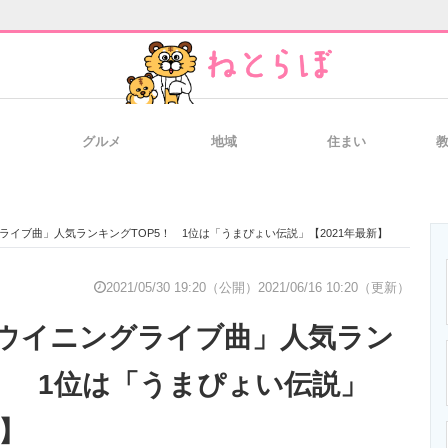
グルメ
地域
住まい
と未来を見通す
スマホと通信の最新トレンド
進化するPCとデ
ライブ曲」人気ランキングTOP5！ 1位は「うまぴょい伝説」【2021年最新】
のいまが分かる
企業ITのトレンドを詳説
経営リーダーの
2021/05/30 19:20（公開）
2021/06/16 10:20（更新）
ウイニングライブ曲」人気ラン
T製品の総合サイト
IT製品の技術・比較・事例
製造業のIT導入
5！ 1位は「うまぴょい伝説」
新】