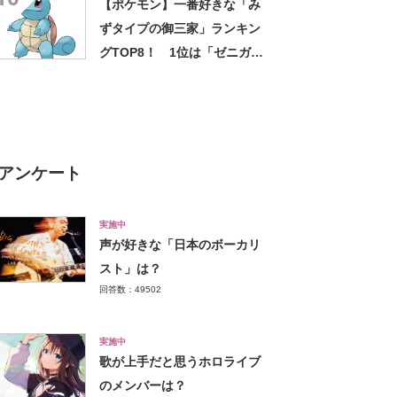
【ポケモン】一番好きな「み
ミシガン」【2024年最新投票
ずタイプの御三家」ランキン
結果】
グTOP8！ 1位は「ゼニガ
メ」に決定！【2021年最新】
アンケート
実施中
声が好きな「日本のボーカリ
スト」は？
回答数：49502
実施中
歌が上手だと思うホロライブ
のメンバーは？