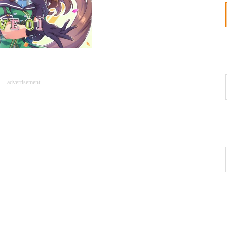
advertisement