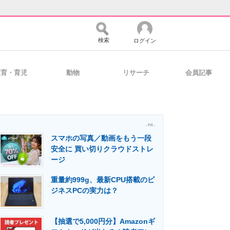
検索
ログイン
教育・育児
動物
リサーチ
会員記事
バイスの未来
好きが集まる 比べて選べる
- PR -
スマホの写真／動画をもう一段
コミュニティ
マーケ×ITの今がよく分かる
安全に 買い切りクラウドストレ
ージ
重量約999g、最新CPU搭載のビ
・活用を支援
ジネスPCの実力は？
【抽選で5,000円分】Amazonギ