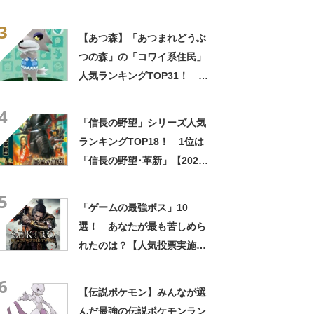
トロイ号」【2021年最新投票
3
結果】
【あつ森】「あつまれどうぶ
つの森」の「コワイ系住民」
人気ランキングTOP31！ 1
位は「シベリア」に決定！
4
【2022年最新投票結果】
「信長の野望」シリーズ人気
ランキングTOP18！ 1位は
「信長の野望･革新」【2022
年最新投票結果】
5
「ゲームの最強ボス」10
選！ あなたが最も苦しめら
れたのは？【人気投票実施
中】
6
【伝説ポケモン】みんなが選
んだ最強の伝説ポケモンラン