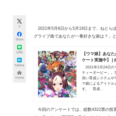
モノづくり技術者専門サイト
エレクトロ
X
2021年5月6日から5月19日まで、ねと
ちょっと気になるネットの話題
グライブ曲であなたが一番好きな曲は？」
Share
LINE
【ウマ娘】あなた
ケート実施中】 |
hatena
2021年2月24
ティーダービー」。
Home
深い育成システムや
マ娘によるアイドル
す。 育成…
今回のアンケートでは、総数4322票の投