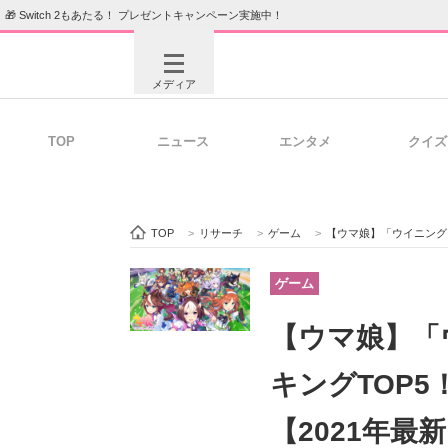
🎁 Switch 2もあたる！ プレゼントキャンペーン実施中！
メディア
TOP
ニュース
エンタメ
クイズ
注目記事を集めた総合ページ
ITの今
TOP
>
リサーチ
>
ゲーム
>
【ウマ娘】「ウイニング
ビジネスと働き方のヒント
AI活用
ゲーム
【ウマ娘】「
ITエンジニア向け専門サイト
企業向けI
キングTOP
【2021年最