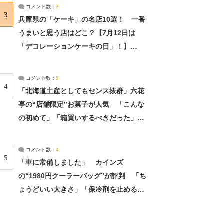
サーチ：2ページ目
コメント数：
7
3
兵庫県の「ケーキ」の名店10選！ 一番
うまいと思う店はどこ？【7月12日は
「デコレーションケーキの日」！】
（2/4） | 兵庫県 ねとらぼリサーチ：2ペ
ージ目
コメント数：
5
4
「北海道土産としてもセンス抜群」六花
亭の“店舗限定”お菓子が人気 「こんな
の初めて」「箱買いするべきだった」
（1/2） | 北海道 ねとらぼリサーチ
コメント数：
4
5
「車に常備しました」 カインズ
の“1980円クーラーバッグ”が評判 「ち
ょうどいい大きさ」「保冷剤を止めるベ
ルトが良い」（1/5） | ライフ ねとらぼ
リサーチ