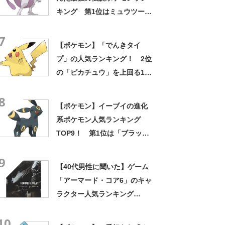
キング 第1位はミュウツーに
決定【2021年最新投票結果】
7
【ポケモン】「でんきタイ
プ」の人気ランキング！ 2位
の「ピカチュウ」を上回る1位
は？
8
【ポケモン】イーブイの進化
系ポケモン人気ランキング
TOP9！ 第1位は「ブラッキ
ー」に決定！【2021年最新投
9
票結果】
【40代男性に聞いた】ゲーム
「アーマード・コア6」のキャ
ラクター人気ランキング
TOP22！ 第1位は「ハンド
10
ラー・ウォルター 」と「G1