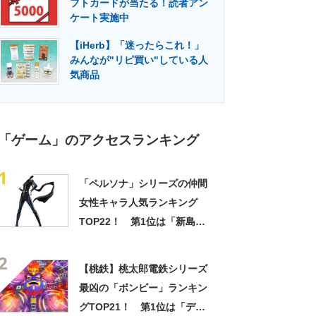
フトカードが当たる！読者アン
門メディア
建設×テクノロジーの最前線
ケート実施中
【iHerb】「迷ったらこれ！」
みんなが"リピ買い"している人
気商品
「ゲーム」のアクセスランキング
1
「ペルソナ」シリーズの仲間
女性キャラ人気ランキング
TOP22！ 第1位は「新島
真」！【2022年最新投票結
2
果】
【桃鉄】桃太郎電鉄シリーズ
最凶の「ボンビー」ランキン
グTOP21！ 第1位は「デス