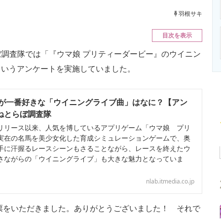
ニクス専門サイト
電子設計の基本と応用
エネルギーの専
羽根サキ
目次を表示
らぼ調査隊では「『ウマ娘 プリティーダービー』のウイニン
というアンケートを実施していました。
が一番好きな「ウイニングライブ曲」はなに？【アン
 ねとらぼ調査隊
日のリリース以来、人気を博しているアプリゲーム「ウマ娘 プリ
実在の名馬を美少女化した育成シミュレーションゲームで、奥
手に汗握るレースシーンもさることながら、レースを終えたウ
さながらの「ウイニングライブ」も大きな魅力となっていま
nlab.itmedia.co.jp
票をいただきました。ありがとうございました！ それで