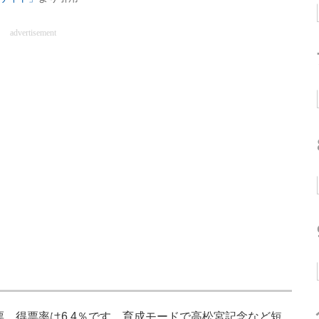
advertisement
票、得票率は6.4％です。育成モードで高松宮記念など短