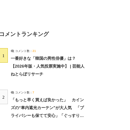
コメントランキング
コメント数：
21
1
一番好きな「韓国の男性俳優」は？
【2026年版・人気投票実施中】 | 芸能人
ねとらぼリサーチ
コメント数：
7
2
「もっと早く買えば良かった」 カイン
ズの“車内遮光カーテン”が大人気 「プ
ライバシーも保てて安心」「ぐっすり眠
れました」（2/2） | ライフ ねとらぼリ