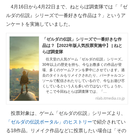
4月16日から4月22日まで、ねとらぼ調査隊では「『ゼ
ITの今と未来を見通す
ルダの伝説』シリーズで一番好きな作品は？」というア
ンケートを実施していました。
スマホと通信の最新トレンド
進化するPCとデバイスの未来
「ゼルダの伝説」シリーズで一番好きな作
品は？【2022年版人気投票実施中】 | ねと
好きが集まる 比べて選べる
らぼ調査隊
任天堂の人気ゲーム「ゼルダの伝説」シリーズ。
ビジネスと働き方のヒント
30年以上の歴史を持ち、今なお数多くの作品が登
場、多くのゲームファンを夢中にさせています。過
去のタイトルもリメイクされたり、バーチャルコン
AI活用のいまが分かる
ソールで配信されたりしているので、今なお遊び尽
くしているという人も多いのではないでしょうか。
企業ITのトレンドを詳説
そこで今回ねとらぼ調査隊では、「…
nlab.itmedia.co.jp
経営リーダーのコミュニティ
投票対象は、ゲーム「ゼルダの伝説」シリーズより、
マーケ×ITの今がよく分かる
「ゼルダの伝説ポータル」のヒストリー
で紹介されてい
ITエンジニア向け専門サイト
る18作品。リメイク作品などに投票したい場合は「その