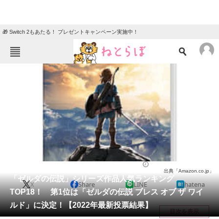
🎁 Switch 2もあたる！ プレゼントキャンペーン実施中！
ねとらぼメニュー
TOP
ニュース
エンタメ
クイズ
グルメ
地域
住まい
教育・育児
動物
リサーチ
ゲーム
2022/04/26 20:15（公開）
出典「Amazon.co.jp」
会員記事
「ゼルダの伝説」シリーズ作品人気ランキング
X
Share
LINE
hatena
TOP18！ 第1位は「ゼルダの伝説 ブレス オブ ザ ワイ
メディア
ルド」に決定！【2022年最新投票結果】
目次を表示
注目記事を集めた総合ページ