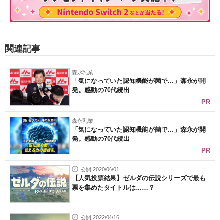
関連記事
森永乳業
「気になっていた認知機能が菌で…」森永が開
発。感動の70代続出
PR
森永乳業
「気になっていた認知機能が菌で…」森永が開
発。感動の70代続出
PR
公開 2020/06/01
【人気投票結果】ゼルダの伝説シリーズで最も
票を集めたタイトルは……？
公開 2022/04/16