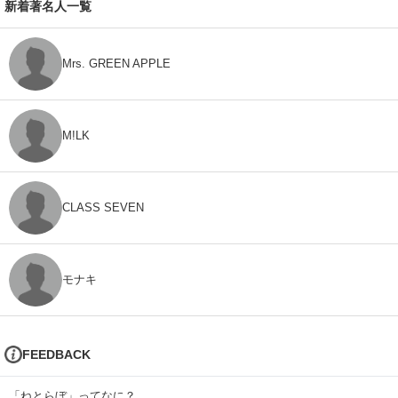
新着著名人一覧
Mrs. GREEN APPLE
M!LK
CLASS SEVEN
モナキ
FEEDBACK
「ねとらぼ」ってなに？