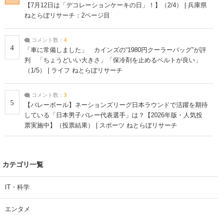
【7月12日は「デコレーションケーキの日」！】（2/4） | 兵庫県
ねとらぼリサーチ：2ページ目
コメント数：
4
4
「車に常備しました」 カインズの“1980円クーラーバッグ”が評
判 「ちょうどいい大きさ」「保冷剤を止めるベルトが良い」
（1/5） | ライフ ねとらぼリサーチ
コメント数：
3
5
【バレーボール】ネーションズリーグ日本ラウンドで活躍を期待
している「日本男子バレー代表選手」は？【2026年版・人気投
票実施中】（投票結果） | スポーツ ねとらぼリサーチ
カテゴリ一覧
IT・科学
エンタメ