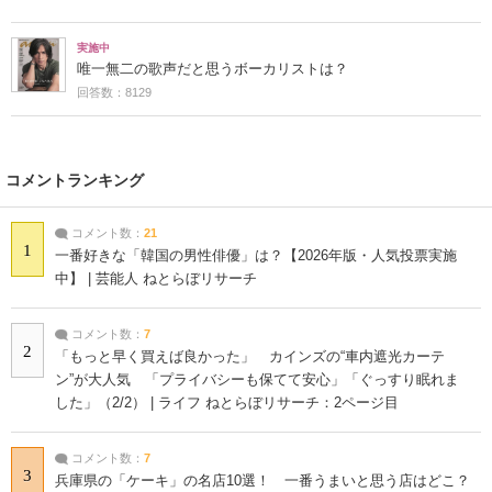
実施中
唯一無二の歌声だと思うボーカリストは？
回答数：8129
コメントランキング
コメント数：
21
1
一番好きな「韓国の男性俳優」は？【2026年版・人気投票実施
中】 | 芸能人 ねとらぼリサーチ
コメント数：
7
2
「もっと早く買えば良かった」 カインズの“車内遮光カーテ
ン”が大人気 「プライバシーも保てて安心」「ぐっすり眠れま
した」（2/2） | ライフ ねとらぼリサーチ：2ページ目
コメント数：
7
3
兵庫県の「ケーキ」の名店10選！ 一番うまいと思う店はどこ？