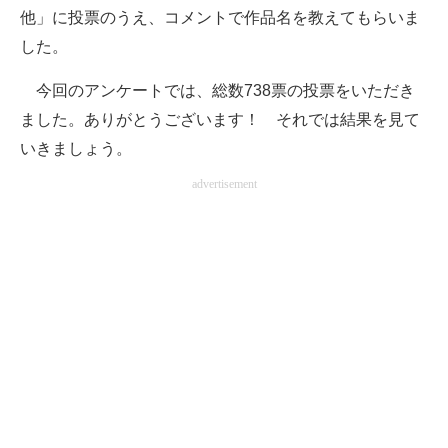
他」に投票のうえ、コメントで作品名を教えてもらいま
企業向けIT製品の総合サイト
した。
IT製品の技術・比較・事例
今回のアンケートでは、総数738票の投票をいただき
製造業のIT導入・活用を支援
ました。ありがとうございます！ それでは結果を見て
いきましょう。
モノづくり技術者専門サイト
advertisement
エレクトロニクス専門サイト
電子設計の基本と応用
エネルギーの専門メディア
建設×テクノロジーの最前線
ちょっと気になるネットの話題