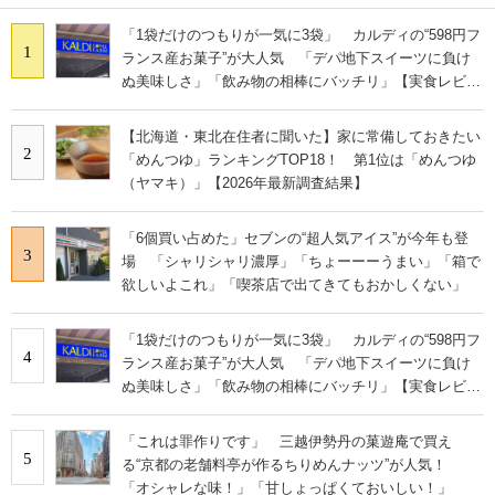
「1袋だけのつもりが一気に3袋」 カルディの“598円フ
1
ランス産お菓子”が大人気 「デパ地下スイーツに負け
ぬ美味しさ」「飲み物の相棒にバッチリ」【実食レビュ
ー】
【北海道・東北在住者に聞いた】家に常備しておきたい
2
「めんつゆ」ランキングTOP18！ 第1位は「めんつゆ
（ヤマキ）」【2026年最新調査結果】
「6個買い占めた」セブンの“超人気アイス”が今年も登
3
場 「シャリシャリ濃厚」「ちょーーーうまい」「箱で
欲しいよこれ」「喫茶店で出てきてもおかしくない」
「1袋だけのつもりが一気に3袋」 カルディの“598円フ
4
ランス産お菓子”が大人気 「デパ地下スイーツに負け
ぬ美味しさ」「飲み物の相棒にバッチリ」【実食レビュ
ー】
「これは罪作りです」 三越伊勢丹の菓遊庵で買え
5
る“京都の老舗料亭が作るちりめんナッツ”が人気！
「オシャレな味！」「甘しょっぱくておいしい！」