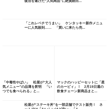
復活を遂げた“人気商品”に絶賛続出...
「これレベチでうまい」 ケンタッキー新作メニュ
ーに人気殺到…… 「買いに来たら売...
「中毒性やばい」 松屋が“大人
マックのハッピーセットに「星
気メニュー”の品薄を釈明 「い
のカービィ」！ 2月19日週の
つでも食べられる」と...
飲食チェーン新商品まと...
松屋が“ステーキ丼”を一部店舗でテスト販売！ ネ
ットでは「おいしいけど辛い」「も...