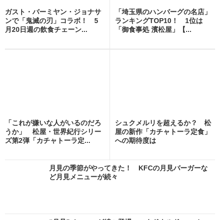
ガスト・バーミヤン・ジョナサ
「埼玉県のハンバーグの名店」
ンで「鬼滅の刃」コラボ！ 5
ランキングTOP10！ 1位は
月20日週の飲食チェーン...
「御食事処 濱松屋」【...
「これが嫌いな人がいるのだろ
シュクメルリを超えるか？ 松
うか」 松屋・世界紀行シリー
屋の新作「カチャトーラ定食」
ズ第2弾「カチャトーラ定...
への期待度は
月見の季節がやってきた！ KFCの月見バーガーな
ど月見メニューが続々