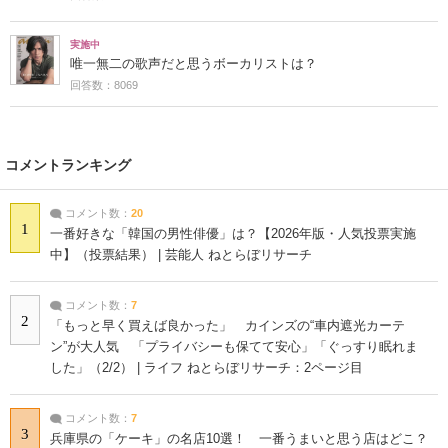
実施中
唯一無二の歌声だと思うボーカリストは？
回答数：8069
コメントランキング
コメント数：
20
1
一番好きな「韓国の男性俳優」は？【2026年版・人気投票実施
中】（投票結果） | 芸能人 ねとらぼリサーチ
コメント数：
7
2
「もっと早く買えば良かった」 カインズの“車内遮光カーテ
ン”が大人気 「プライバシーも保てて安心」「ぐっすり眠れま
した」（2/2） | ライフ ねとらぼリサーチ：2ページ目
コメント数：
7
3
兵庫県の「ケーキ」の名店10選！ 一番うまいと思う店はどこ？