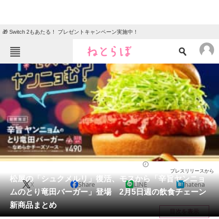
🎁 Switch 2もあたる！ プレゼントキャンペーン実施中！
ねとらぼメニュー
TOP
ニュース
エンタメ
クイズ
グルメ
地域
住まい
教育・育児
動物
リサーチ
グルメ
2024/02/04 11:55（公開）
プレスリリースから
会員記事
松屋の「シュクメルリ」復活、モスから「辛旨ヤンニョ
X
Share
LINE
hatena
ムのとり竜田バーガー」登場 2月5日週の飲食チェーン
メディア
新商品まとめ
目次を表示
注目記事を集めた総合ページ