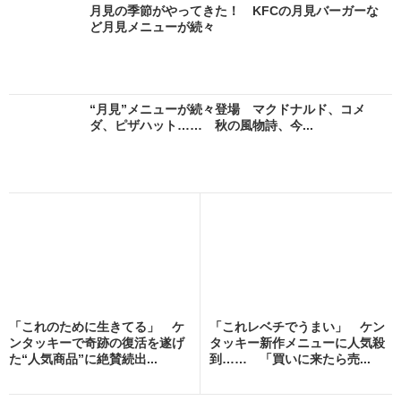
月見の季節がやってきた！ KFCの月見バーガーな
ど月見メニューが続々
“月見”メニューが続々登場 マクドナルド、コメ
ダ、ピザハット…… 秋の風物詩、今...
「これのために生きてる」 ケ
「これレベチでうまい」 ケン
ンタッキーで奇跡の復活を遂げ
タッキー新作メニューに人気殺
た“人気商品”に絶賛続出...
到…… 「買いに来たら売...