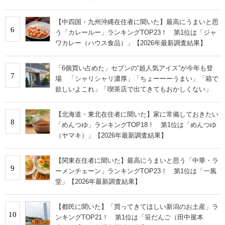
【中四国・九州沖縄在住者に聞いた】最高にうまいと思
6
う「カレールー」ランキングTOP23！ 第1位は「ジャ
ワカレー（ハウス食品）」【2026年最新調査結果】
「6個買い占めた」セブンの“超人気アイス”が今年も登
7
場 「シャリシャリ濃厚」「ちょーーーうまい」「箱で
欲しいよこれ」「喫茶店で出てきてもおかしくない」
【北海道・東北在住者に聞いた】家に常備しておきたい
8
「めんつゆ」ランキングTOP18！ 第1位は「めんつゆ
（ヤマキ）」【2026年最新調査結果】
【関東在住者に聞いた】最高にうまいと思う「中華・ラ
9
ーメンチェーン」ランキングTOP23！ 第1位は「一風
堂」【2026年最新調査結果】
【都民に聞いた】「買ってきてほしい新潟のお土産」ラ
10
ンキングTOP21！ 第1位は「笹だんご（田中屋本