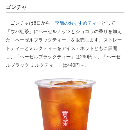
ゴンチャ
ITの今と未来を見通す
ゴンチャは8日から、
季節のおすすめティー
として、
スマホと通信の最新トレンド
「ウバ紅茶」にヘーゼルナッツとショコラの香りを加え
進化するPCとデバイスの未来
た「ヘーゼルブラックティー」を販売します。ストレー
トティーとミルクティーをアイス・ホットともに展開
好きが集まる 比べて選べる
し、「ヘーゼルブラックティー」は290円～、「ヘーゼ
ビジネスと働き方のヒント
ルブラック ミルクティー」は440円～。
AI活用のいまが分かる
企業ITのトレンドを詳説
経営リーダーのコミュニティ
マーケ×ITの今がよく分かる
ITエンジニア向け専門サイト