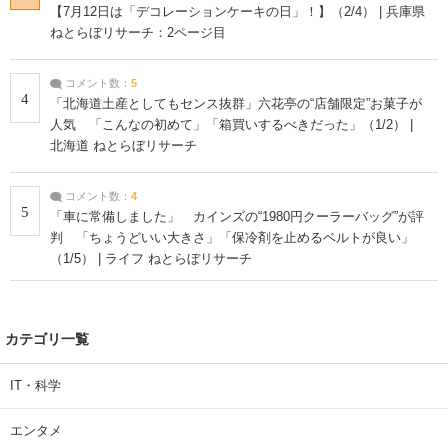
【7月12日は「デコレーションケーキの日」！】（2/4） | 兵庫県
ねとらぼリサーチ：2ページ目
コメント数：
5
4
「北海道土産としてもセンス抜群」六花亭の“店舗限定”お菓子が
人気 「こんなの初めて」「箱買いするべきだった」（1/2） |
北海道 ねとらぼリサーチ
コメント数：
4
5
「車に常備しました」 カインズの“1980円クーラーバッグ”が評
判 「ちょうどいい大きさ」「保冷剤を止めるベルトが良い」
（1/5） | ライフ ねとらぼリサーチ
カテゴリ一覧
IT・科学
エンタメ