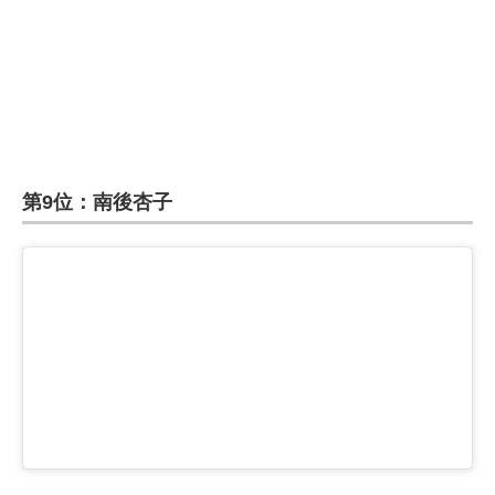
企業向けIT製品の総合サイト
IT製品の技術・比較・事例
製造業のIT導入・活用を支援
モノづくり技術者専門サイト
第9位：南後杏子
エレクトロニクス専門サイト
電子設計の基本と応用
エネルギーの専門メディア
建設×テクノロジーの最前線
ちょっと気になるネットの話題