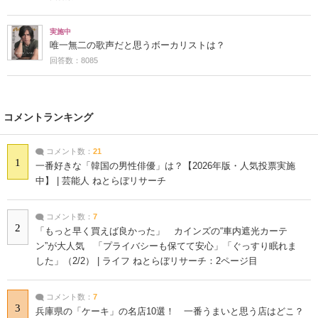
実施中
唯一無二の歌声だと思うボーカリストは？
回答数：8085
コメントランキング
コメント数：
21
1
一番好きな「韓国の男性俳優」は？【2026年版・人気投票実施
中】 | 芸能人 ねとらぼリサーチ
コメント数：
7
2
「もっと早く買えば良かった」 カインズの“車内遮光カーテ
ン”が大人気 「プライバシーも保てて安心」「ぐっすり眠れま
した」（2/2） | ライフ ねとらぼリサーチ：2ページ目
コメント数：
7
3
兵庫県の「ケーキ」の名店10選！ 一番うまいと思う店はどこ？