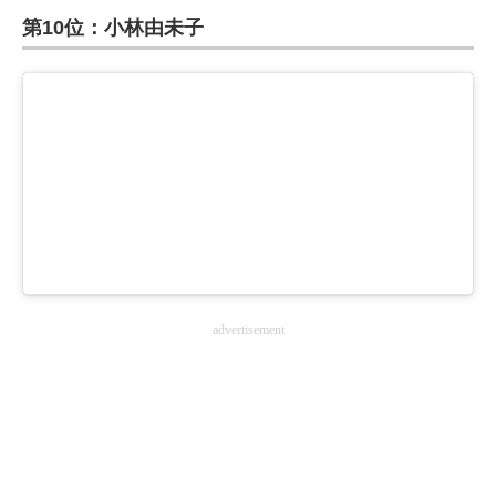
第10位：小林由未子
ITの今と未来を見通す
スマホと通信の最新トレンド
進化するPCとデバイスの未来
好きが集まる 比べて選べる
ビジネスと働き方のヒント
AI活用のいまが分かる
advertisement
企業ITのトレンドを詳説
経営リーダーのコミュニティ
マーケ×ITの今がよく分かる
ITエンジニア向け専門サイト