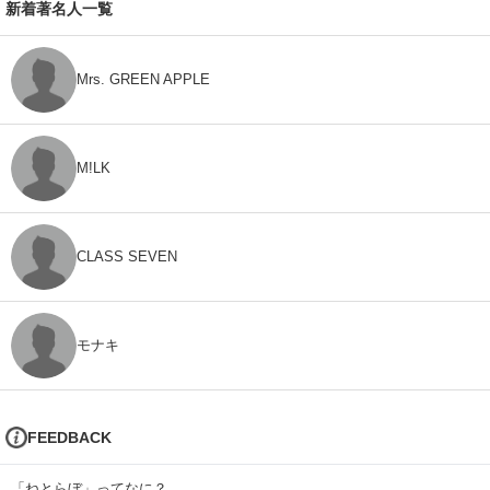
新着著名人一覧
Mrs. GREEN APPLE
M!LK
CLASS SEVEN
モナキ
FEEDBACK
「ねとらぼ」ってなに？