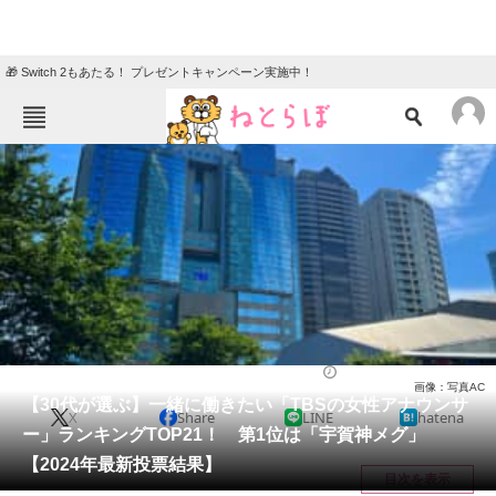
🎁 Switch 2もあたる！ プレゼントキャンペーン実施中！
ねとらぼメニュー
TOP
ニュース
エンタメ
クイズ
グルメ
地域
住まい
教育・育児
動物
リサーチ
アナウンサー
2024/02/19 22:00（公開）
画像：写真AC
会員記事
【30代が選ぶ】一緒に働きたい「TBSの女性アナウンサ
X
Share
LINE
hatena
ー」ランキングTOP21！ 第1位は「宇賀神メグ」
メディア
【2024年最新投票結果】
目次を表示
注目記事を集めた総合ページ