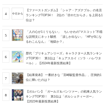
な」
【ファーストガンダム】「シャア・アズナブル」の名言
4
ランキングTOP34！ 2位の「坊やだからさ」を上回る1
位は？
「人の心が1ミリもない」 ちいかわの“マスコット”不穏
5
な説明文にネット騒然 「涙しか出ない」「HPが0にな
るわこんなん」「地獄か？」
歴代「プリキュアシリーズ」キャラクター人気ランキン
6
グTOP30！ 第1位は「キュアスカイ（ソラ・ハレワタ
ール）」【2024年最新投票結果】
【結果発表】 一番好きな「宮崎駿監督作品」、圧倒的1
7
位に輝いたのは？
【ガルパン】「ガールズ＆パンツァー」の戦車人気ラン
8
キングTOP30！ 第1位は「ポルシェティーガー」
【2023年最新投票結果】