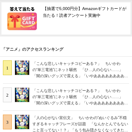
【抽選で5,000円分】Amazonギフトカードが
当たる！読者アンケート実施中
「アニメ」のアクセスランキング
「こんな悲しいキャッチコピーある？」 ちいかわ
1
の“単三電池”にネット騒然 「ひ…人の心ない……」
「闇の深いグッズで震える」「いやあああああああああ
あ」
「こんな悲しいキャッチコピーある？」 ちいかわ
2
の“単三電池”にネット騒然 「ひ…人の心ない……」
「闇の深いグッズで震える」「いやあああああああああ
あ」
「人の心がない宣伝文」 ちいかわの“ぬいぐるみ”不穏
3
すぎるキャッチフレーズが話題 「なんかとんでもない
こと言ってない！？」「もう包み隠さなくなってきた