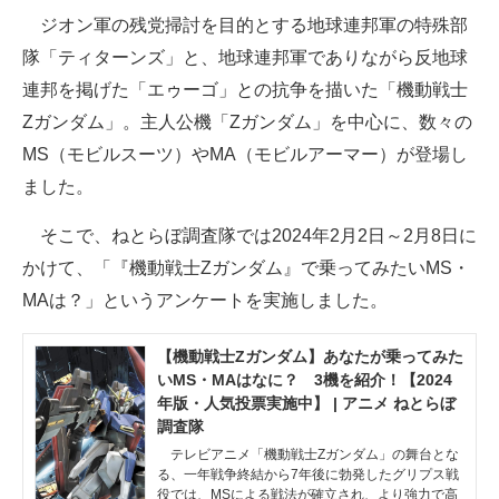
ジオン軍の残党掃討を目的とする地球連邦軍の特殊部
ITの今と未来を見通す
隊「ティターンズ」と、地球連邦軍でありながら反地球
連邦を掲げた「エゥーゴ」との抗争を描いた「機動戦士
スマホと通信の最新トレンド
Zガンダム」。主人公機「Zガンダム」を中心に、数々の
進化するPCとデバイスの未来
MS（モビルスーツ）やMA（モビルアーマー）が登場し
ました。
好きが集まる 比べて選べる
そこで、ねとらぼ調査隊では2024年2月2日～2月8日に
ビジネスと働き方のヒント
かけて、「『機動戦士Zガンダム』で乗ってみたいMS・
AI活用のいまが分かる
MAは？」というアンケートを実施しました。
企業ITのトレンドを詳説
【機動戦士Zガンダム】あなたが乗ってみた
いMS・MAはなに？ 3機を紹介！【2024
経営リーダーのコミュニティ
年版・人気投票実施中】 | アニメ ねとらぼ
調査隊
マーケ×ITの今がよく分かる
テレビアニメ「機動戦士Zガンダム」の舞台とな
る、一年戦争終結から7年後に勃発したグリプス戦
ITエンジニア向け専門サイト
役では、MSによる戦法が確立され、より強力で高