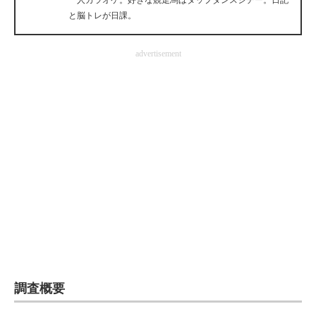
一人カラオケ。好きな競走馬はタップダンスシチー。日記
と脳トレが日課。
advertisement
調査概要