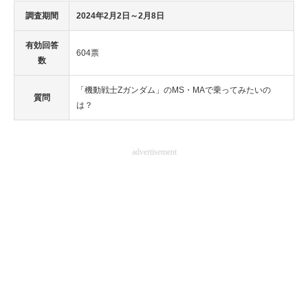
調査期間
2024年2月2日～2月8日
有効回答
604票
数
「機動戦士Zガンダム」のMS・MAで乗ってみたいの
質問
は？
advertisement