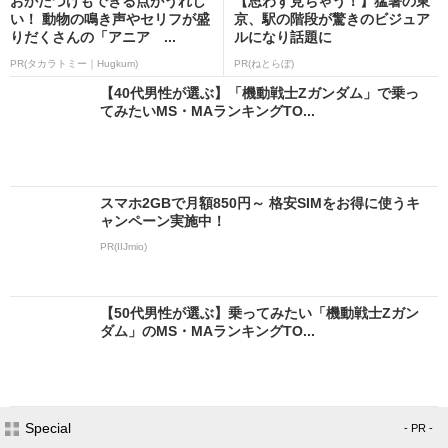
おかたづけもできる点がうれし
【思わず見ちゃう！】猛暑の東
い！ 動物の鳴き声やセリフが盛
京、駅の階段が驚きのビジュア
りだくさんの「アニア ...
ルになり話題に
PR(タカラトミー｜Hugkum)
PR(ねとらぼ)
【40代男性が選ぶ】「機動戦士Zガンダム」で乗っ
てみたいMS・MAランキングTO...
スマホ2GBで月額850円～ 格安SIMをお得に使うキ
ャンペーン実施中！
PR(IIJmio)
【50代男性が選ぶ】乗ってみたい「機動戦士Zガン
ダム」のMS・MAランキングTO...
Special
- PR -