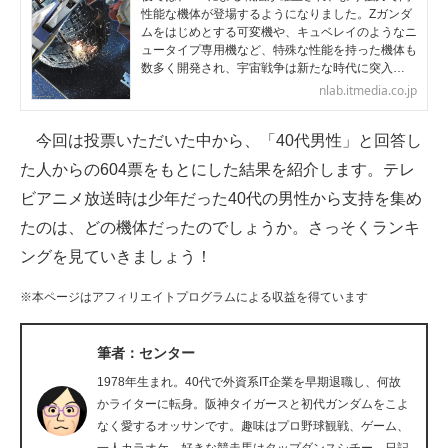
性能な機体が登場するようになりました。Zガンダ
企業向けIT製品の総合サイト
ムをはじめとする可変機や、キュベレイのようなニ
ュータイプ専用機など、特殊な性能を持った機体も
IT製品の技術・比較・事例
数多く開発され、宇宙戦争は新たな時代に突入…
nlab.itmedia.co.jp
製造業のIT導入・活用を支援
今回は投票いただいた中から、「40代男性」と回答し
モノづくり技術者専門サイト
た人からの604票をもとにした結果を紹介します。テレ
エレクトロニクス専門サイト
ビアニメ放送時は少年だった40代の男性から支持を集め
たのは、どの機体だったのでしょうか。さっそくランキ
電子設計の基本と応用
ングを見ていきましょう！
エネルギーの専門メディア
※本ページはアフィリエイトプログラムによる収益を得ています
建設×テクノロジーの最前線
筆者：センター
ちょっと気になるネットの話題
1978年生まれ。40代で外資系IT企業を早期退職し、何故
かライターに転身。阪神タイガースと初代ガンダムをこよ
なく愛するオッサンです。趣味はプロ野球観戦、ゲーム、