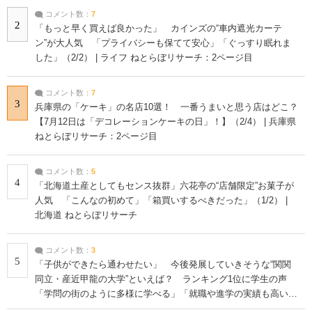
コメント数：
7
2
「もっと早く買えば良かった」 カインズの“車内遮光カーテ
ン”が大人気 「プライバシーも保てて安心」「ぐっすり眠れま
した」（2/2） | ライフ ねとらぼリサーチ：2ページ目
コメント数：
7
3
兵庫県の「ケーキ」の名店10選！ 一番うまいと思う店はどこ？
【7月12日は「デコレーションケーキの日」！】（2/4） | 兵庫県
ねとらぼリサーチ：2ページ目
コメント数：
5
4
「北海道土産としてもセンス抜群」六花亭の“店舗限定”お菓子が
人気 「こんなの初めて」「箱買いするべきだった」（1/2） |
北海道 ねとらぼリサーチ
コメント数：
3
5
「子供ができたら通わせたい」 今後発展していきそうな“関関
同立・産近甲龍の大学”といえば？ ランキング1位に学生の声
「学問の街のように多様に学べる」「就職や進学の実績も高い」
| 大学 ねとらぼリサーチ