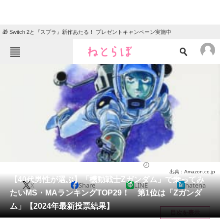
🎁 Switch 2と『スプラ』新作あたる！ プレゼントキャンペーン実施中
ねとらぼメニュー
TOP
ニュース
エンタメ
クイズ
グルメ
地域
住まい
教育・育児
動物
リサーチ
アニメ
2024/02/16 19:25（公開）
出典：Amazon.co.jp
会員記事
【40代男性が選ぶ】「機動戦士Zガンダム」で乗ってみ
X
Share
LINE
hatena
たいMS・MAランキングTOP29！ 第1位は「Zガンダ
メディア
ム」【2024年最新投票結果】
目次を表示
注目記事を集めた総合ページ