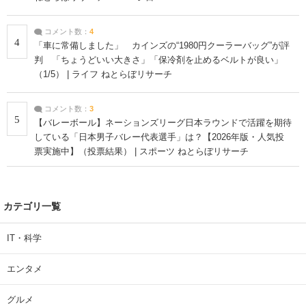
コメント数：
4
4
「車に常備しました」 カインズの“1980円クーラーバッグ”が評
判 「ちょうどいい大きさ」「保冷剤を止めるベルトが良い」
（1/5） | ライフ ねとらぼリサーチ
コメント数：
3
5
【バレーボール】ネーションズリーグ日本ラウンドで活躍を期待
している「日本男子バレー代表選手」は？【2026年版・人気投
票実施中】（投票結果） | スポーツ ねとらぼリサーチ
カテゴリ一覧
IT・科学
エンタメ
グルメ