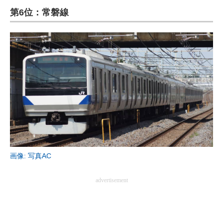
第6位：常磐線
ITの今と未来を見通す
スマホと通信の最新トレンド
進化するPCとデバイスの未来
好きが集まる 比べて選べる
ビジネスと働き方のヒント
AI活用のいまが分かる
企業ITのトレンドを詳説
画像: 写真AC
経営リーダーのコミュニティ
advertisement
マーケ×ITの今がよく分かる
ITエンジニア向け専門サイト