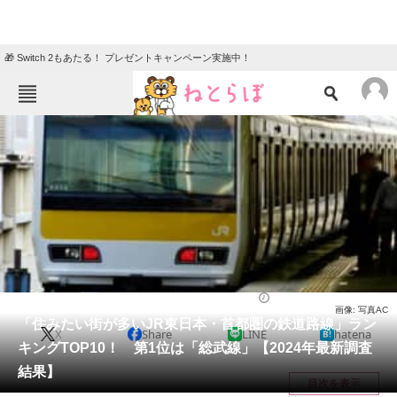
🎁 Switch 2もあたる！ プレゼントキャンペーン実施中！
ねとらぼメニュー
TOP
ニュース
エンタメ
クイズ
グルメ
地域
住まい
教育・育児
動物
リサーチ
住まい
2024/02/27 10:15（公開）
画像: 写真AC
会員記事
「住みたい街が多いJR東日本・首都圏の鉄道路線」ラン
X
Share
LINE
hatena
キングTOP10！ 第1位は「総武線」【2024年最新調査
メディア
結果】
目次を表示
注目記事を集めた総合ページ