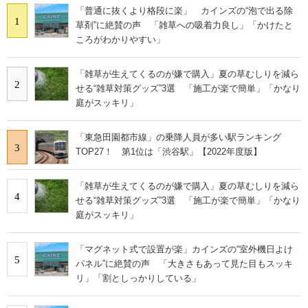
「普通に抜くより格段に楽」 カインズの“泡で出る除
1
草剤”に絶賛の声 「雑草への吸着力良し」「かけたと
ころがわかりやすい」
「雑草が生えてくるのが嫌で購入」夏の草むしりを減ら
2
せる“雑草対策グッズ”3選 「施工が楽で簡単」「かなり
庭がスッキリ」
「東急田園都市線」の乗降人員が多い駅ランキング
3
TOP27！ 第1位は「渋谷駅」【2022年度版】
「雑草が生えてくるのが嫌で購入」夏の草むしりを減ら
4
せる“雑草対策グッズ”3選 「施工が楽で簡単」「かなり
庭がスッキリ」
「マグネット式で設置が楽」カインズの“室外機日よけ
5
パネル”に絶賛の声 「大きさもあって見た目もスッキ
リ」「割としっかりしている」