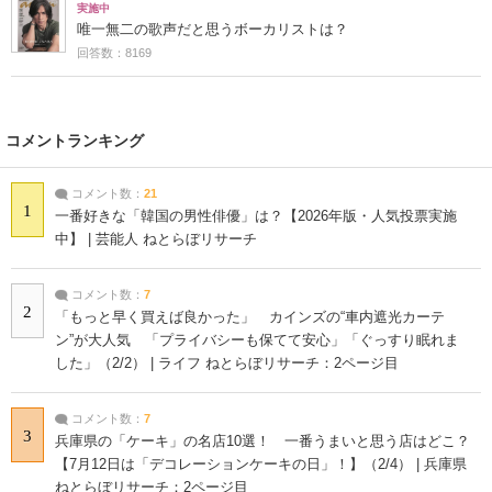
実施中
唯一無二の歌声だと思うボーカリストは？
回答数：8169
コメントランキング
コメント数：
21
1
一番好きな「韓国の男性俳優」は？【2026年版・人気投票実施
中】 | 芸能人 ねとらぼリサーチ
コメント数：
7
2
「もっと早く買えば良かった」 カインズの“車内遮光カーテ
ン”が大人気 「プライバシーも保てて安心」「ぐっすり眠れま
した」（2/2） | ライフ ねとらぼリサーチ：2ページ目
コメント数：
7
3
兵庫県の「ケーキ」の名店10選！ 一番うまいと思う店はどこ？
【7月12日は「デコレーションケーキの日」！】（2/4） | 兵庫県
ねとらぼリサーチ：2ページ目