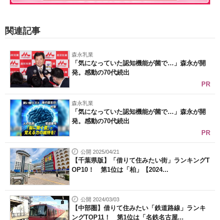
関連記事
森永乳業
「気になっていた認知機能が菌で…」森永が開
発。感動の70代続出
PR
森永乳業
「気になっていた認知機能が菌で…」森永が開
発。感動の70代続出
PR
公開 2025/04/21
【千葉県版】「借りて住みたい街」ランキングT
OP10！ 第1位は「柏」【2024...
公開 2024/03/03
【中部圏】借りて住みたい「鉄道路線」ランキ
ングTOP11！ 第1位は「名鉄名古屋...