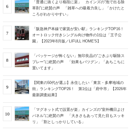
「普通に抜くより格段に楽」 カインズの“泡で出る除
6
草剤”に絶賛の声 「雑草への吸着力良し」「かけたと
ころがわかりやすい」
「阪急神戸本線で家賃が安い駅」ランキングTOP16！
7
オートロック付きシングル向け物件の1位は「王子公
園」【2023年8月版／LIFULL HOME'S】
「パッケージが怖くない」無印良品の“ごきぶり駆除ス
8
プレー”に絶賛の声 「効果もバツグン」「あちこちに
置いてます」
【関東の50代が選ぶ】永住したい「東京・多摩地域の
9
街」ランキングTOP26！ 第1位は「府中市」【2026年
最新調査結果】
「マグネット式で設置が楽」カインズの“室外機日よけ
10
パネル”に絶賛の声 「大きさもあって見た目もスッキ
リ」「割としっかりしている」