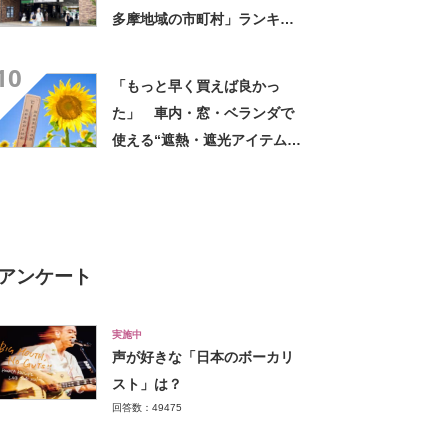
多摩地域の市町村」ランキン
グTOP26！ 第1位は「国立
10
市」【2026年最新調査結果】
「もっと早く買えば良かっ
た」 車内・窓・ベランダで
使える“遮熱・遮光アイテム”3
選 「真夏の部屋の温度が下
がりました」
アンケート
実施中
声が好きな「日本のボーカリ
スト」は？
回答数：49475