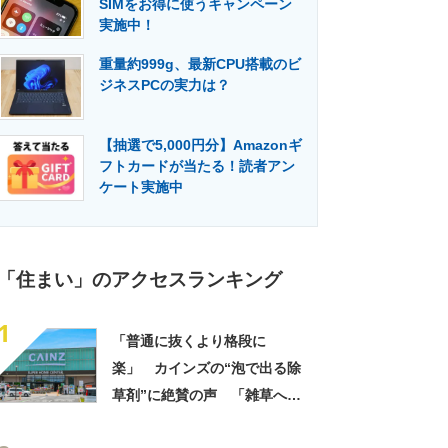
SIMをお得に使うキャンペーン
門メディア
建設×テクノロジーの最前線
実施中！
重量約999g、最新CPU搭載のビ
ジネスPCの実力は？
【抽選で5,000円分】Amazonギ
フトカードが当たる！読者アン
ケート実施中
「住まい」のアクセスランキング
1
「普通に抜くより格段に
楽」 カインズの“泡で出る除
草剤”に絶賛の声 「雑草への
吸着力良し」「かけたところ