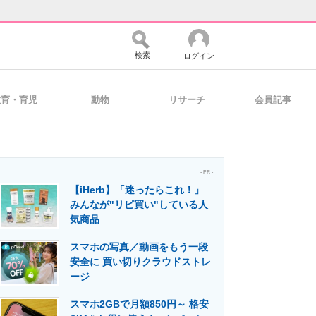
検索
ログイン
教育・育児
動物
リサーチ
会員記事
バイスの未来
好きが集まる 比べて選べる
- PR -
【iHerb】「迷ったらこれ！」
コミュニティ
マーケ×ITの今がよく分かる
みんなが"リピ買い"している人
気商品
スマホの写真／動画をもう一段
・活用を支援
安全に 買い切りクラウドストレ
ージ
スマホ2GBで月額850円～ 格安