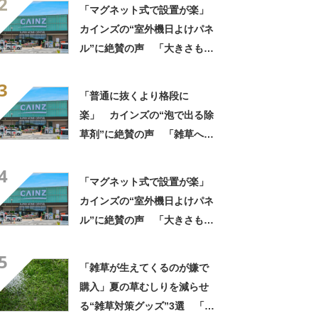
2
がわかりやすい」
「マグネット式で設置が楽」
カインズの“室外機日よけパネ
ル”に絶賛の声 「大きさもあ
って見た目もスッキリ」「割
3
としっかりしている」
「普通に抜くより格段に
楽」 カインズの“泡で出る除
草剤”に絶賛の声 「雑草への
吸着力良し」「かけたところ
4
がわかりやすい」
「マグネット式で設置が楽」
カインズの“室外機日よけパネ
ル”に絶賛の声 「大きさもあ
って見た目もスッキリ」「割
5
としっかりしている」
「雑草が生えてくるのが嫌で
購入」夏の草むしりを減らせ
る“雑草対策グッズ”3選 「施