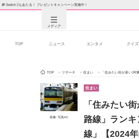
🎁 Switch 2もあたる！ プレゼントキャンペーン実施中！
メディア
TOP
ニュース
エンタメ
クイズ
注目記事を集めた総合ページ
ITの今
TOP
>
リサーチ
>
住まい
>
「住みたい街が多いJR東日
ビジネスと働き方のヒント
AI活用
住まい
「住みたい街
ITエンジニア向け専門サイト
企業向けI
路線」ランキン
画像: 写真AC
線」【2024