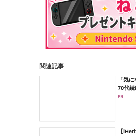
関連記事
「気に
70代続
PR
【iH