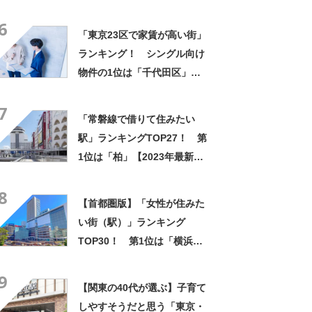
工が楽で簡単」「かなり庭が
6
スッキリ」
「東京23区で家賃が高い街」
ランキング！ シングル向け
物件の1位は「千代田区」
【2024年2月版／LIFULL
7
HOME'S】
「常磐線で借りて住みたい
駅」ランキングTOP27！ 第
1位は「柏」【2023年最新投
票結果】
8
【首都圏版】「女性が住みた
い街（駅）」ランキング
TOP30！ 第1位は「横浜」
【2026年最新調査結果】
9
【関東の40代が選ぶ】子育て
しやすそうだと思う「東京・