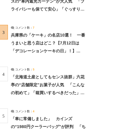
ズの“車内遮光カーテン”が大人気 「プ
ライバシーも保てて安心」「ぐっすり眠
れました」（2/2） | ライフ ねとらぼリ
サーチ：2ページ目
コメント数：
7
3
兵庫県の「ケーキ」の名店10選！ 一番
うまいと思う店はどこ？【7月12日は
「デコレーションケーキの日」！】
（2/4） | 兵庫県 ねとらぼリサーチ：2ペ
ージ目
コメント数：
5
4
「北海道土産としてもセンス抜群」六花
亭の“店舗限定”お菓子が人気 「こんな
の初めて」「箱買いするべきだった」
（1/2） | 北海道 ねとらぼリサーチ
コメント数：
4
5
「車に常備しました」 カインズ
の“1980円クーラーバッグ”が評判 「ち