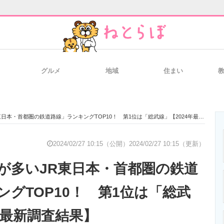
グルメ
地域
住まい
と未来を見通す
スマホと通信の最新トレンド
進化するPCとデ
本・首都圏の鉄道路線」ランキングTOP10！ 第1位は「総武線」【2024年最新調査結果】
のいまが分かる
企業ITのトレンドを詳説
経営リーダーの
2024/02/27 10:15（公開）
2024/02/27 10:15（更新）
が多いJR東日本・首都圏の鉄道
T製品の総合サイト
IT製品の技術・比較・事例
製造業のIT導入
グTOP10！ 第1位は「総武
年最新調査結果】