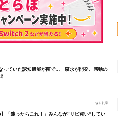
なっていた認知機能が菌で…」森永が開発。感動の
出
森永乳業
erb】「迷ったらこれ！」みんなが"リピ買い"してい