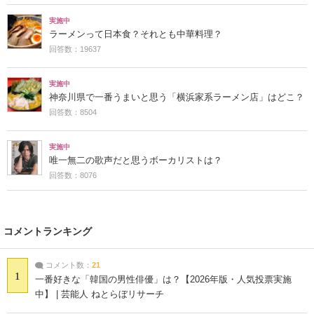
実施中
ラーメンって日本食？それとも中華料理？
回答数：19637
実施中
神奈川県で一番うまいと思う「横浜家系ラーメン店」はどこ？
回答数：8504
実施中
唯一無二の歌声だと思うボーカリストは？
回答数：8076
コメントランキング
コメント数：
21
1
一番好きな「韓国の男性俳優」は？【2026年版・人気投票実施
中】 | 芸能人 ねとらぼリサーチ