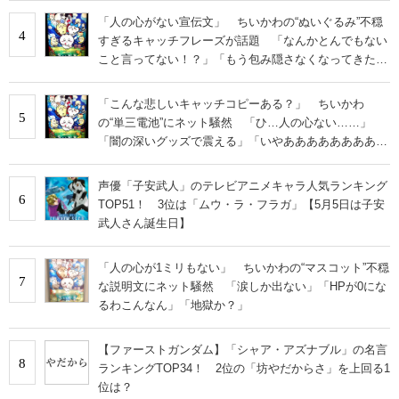
「人の心がない宣伝文」 ちいかわの“ぬいぐるみ”不穏
4
すぎるキャッチフレーズが話題 「なんかとんでもない
こと言ってない！？」「もう包み隠さなくなってきた
な」
「こんな悲しいキャッチコピーある？」 ちいかわ
5
の“単三電池”にネット騒然 「ひ…人の心ない……」
「闇の深いグッズで震える」「いやあああああああああ
あ」
声優「子安武人」のテレビアニメキャラ人気ランキング
6
TOP51！ 3位は「ムウ・ラ・フラガ」【5月5日は子安
武人さん誕生日】
「人の心が1ミリもない」 ちいかわの“マスコット”不穏
7
な説明文にネット騒然 「涙しか出ない」「HPが0にな
るわこんなん」「地獄か？」
【ファーストガンダム】「シャア・アズナブル」の名言
8
ランキングTOP34！ 2位の「坊やだからさ」を上回る1
位は？