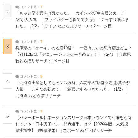
コメント数：
7
2
「もっと早く買えば良かった」 カインズの“車内遮光カーテ
ン”が大人気 「プライバシーも保てて安心」「ぐっすり眠れま
した」（2/2） | ライフ ねとらぼリサーチ：2ページ目
コメント数：
7
3
兵庫県の「ケーキ」の名店10選！ 一番うまいと思う店はどこ？
【7月12日は「デコレーションケーキの日」！】（2/4） | 兵庫県
ねとらぼリサーチ：2ページ目
コメント数：
5
4
「北海道土産としてもセンス抜群」六花亭の“店舗限定”お菓子が
人気 「こんなの初めて」「箱買いするべきだった」（1/2） |
北海道 ねとらぼリサーチ
コメント数：
3
5
【バレーボール】ネーションズリーグ日本ラウンドで活躍を期待
している「日本男子バレー代表選手」は？【2026年版・人気投
票実施中】（投票結果） | スポーツ ねとらぼリサーチ