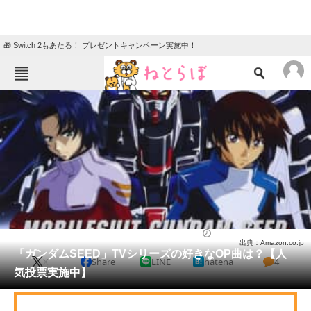
🎁 Switch 2もあたる！ プレゼントキャンペーン実施中！
ねとらぼメニュー
TOP
ニュース
エンタメ
クイズ
グルメ
地域
住まい
教育・育児
動物
リサーチ
アニメ
2024/03/03 20:10（公開）
出典：Amazon.co.jp
会員記事
「ガンダムSEED」TVシリーズの好きなOP曲は？【人
X
Share
LINE
hatena
4
気投票実施中】
メディア
注目記事を集めた総合ページ