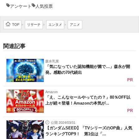
アンケート
人気投票
TOP
リサーチ
エンタメ
アニメ
>
>
>
関連記事
森永乳業
「気になっていた認知機能が菌で…」森永が開
発。感動の70代続出
PR
Amazon
「え、こんなセールやってたの？」80％OFF以
上が続々登場！Amazonの本気が...
PR
公開 2024/03/31
【ガンダムSEED】「TVシリーズのOP曲」人気
ランキングTOP9！ 第1位は「...