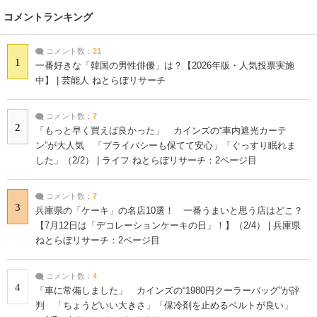
コメントランキング
コメント数：
21
1
一番好きな「韓国の男性俳優」は？【2026年版・人気投票実施
中】 | 芸能人 ねとらぼリサーチ
コメント数：
7
2
「もっと早く買えば良かった」 カインズの“車内遮光カーテ
ン”が大人気 「プライバシーも保てて安心」「ぐっすり眠れま
した」（2/2） | ライフ ねとらぼリサーチ：2ページ目
コメント数：
7
3
兵庫県の「ケーキ」の名店10選！ 一番うまいと思う店はどこ？
【7月12日は「デコレーションケーキの日」！】（2/4） | 兵庫県
ねとらぼリサーチ：2ページ目
コメント数：
4
4
「車に常備しました」 カインズの“1980円クーラーバッグ”が評
判 「ちょうどいい大きさ」「保冷剤を止めるベルトが良い」