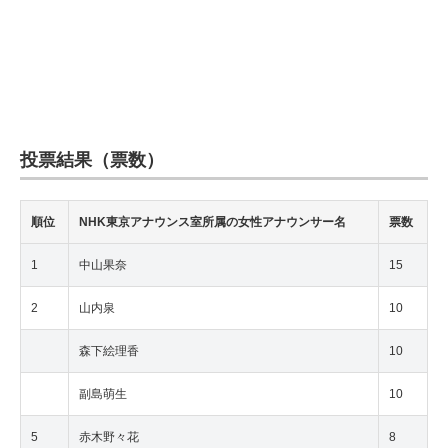
投票結果（票数）
順位
NHK東京アナウンス室所属の女性アナウンサー名
票数
1
中山果奈
15
2
山内泉
10
森下絵理香
10
副島萌生
10
5
赤木野々花
8