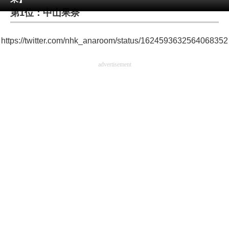
第1位：中山果奈
ITの今と未来を見通す
https://twitter.com/nhk_anaroom/status/1624593632564068352
スマホと通信の最新トレンド
advertisement
進化するPCとデバイスの未来
好きが集まる 比べて選べる
ビジネスと働き方のヒント
AI活用のいまが分かる
企業ITのトレンドを詳説
経営リーダーのコミュニティ
マーケ×ITの今がよく分かる
ITエンジニア向け専門サイト