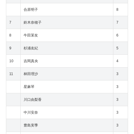
合原明子
8
7
鈴木奈穂子
7
8
牛田茉友
6
9
杉浦友紀
5
10
吉岡真央
4
11
林田理沙
3
星麻琴
3
川口由梨香
3
中川安奈
3
豊島実季
3