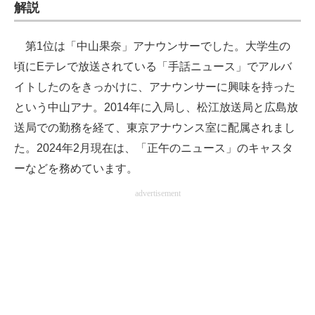
解説
企業向けIT製品の総合サイト
第1位は「中山果奈」アナウンサーでした。大学生の
IT製品の技術・比較・事例
頃にEテレで放送されている「手話ニュース」でアルバ
製造業のIT導入・活用を支援
イトしたのをきっかけに、アナウンサーに興味を持った
という中山アナ。2014年に入局し、松江放送局と広島放
モノづくり技術者専門サイト
送局での勤務を経て、東京アナウンス室に配属されまし
エレクトロニクス専門サイト
た。2024年2月現在は、「正午のニュース」のキャスタ
ーなどを務めています。
電子設計の基本と応用
advertisement
エネルギーの専門メディア
建設×テクノロジーの最前線
ちょっと気になるネットの話題