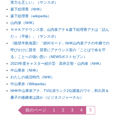
実力も乏しい」（サンスポ）
森下絵理香（NHK）
森下絵理香（wikipedia）
山内泉（NHK）
ＮＨＫアナウンス室、山内泉アナ＆森下絵理香アナは「詰ん
だ→（平板）」（サンスポ）
《能登半島地震》「絶叫モード」NHK山内泉アナの中継での
呼びかけに賛否 背景にアナウンス室の「ことばで命を守
る」ことへの強い思い（NEWSポストセブン）
2023年度キャスター紹介② 高井正智・山内泉（NHK）
中山果奈（NHK）
わたしの就活時代（NHK）
中山果奈（Wikipedia）
NHK中山果奈アナ、TV出演ランク2位躍進のワケ…和久田＆
桑子の後継者は誰か（ビジネスジャーナル）
前のページ
1
2
3
4
5