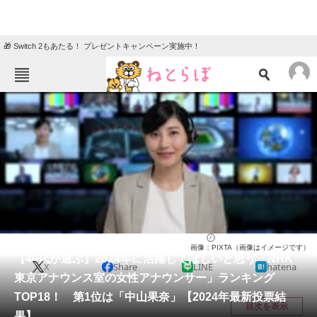
🎁 Switch 2もあたる！ プレゼントキャンペーン実施中！
ねとらぼメニュー
TOP
ニュース
エンタメ
クイズ
グルメ
地域
住まい
教育・育児
動物
リサーチ
アナウンサー
2024/02/27 18:05（公開）
画像：PIXTA（画像はイメージです）
会員記事
【40代が選ぶ】2024年に活躍してほしいと思う「NHK
X
Share
LINE
hatena
東京アナウンス室の女性アナウンサー」ランキング
メディア
TOP18！ 第1位は「中山果奈」【2024年最新投票結
目次を表示
果】
注目記事を集めた総合ページ