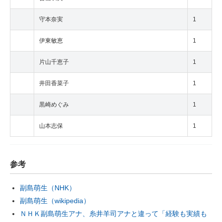
守本奈実
1
伊東敏恵
1
片山千恵子
1
井田香菜子
1
黒崎めぐみ
1
山本志保
1
参考
副島萌生（NHK）
副島萌生（wikipedia）
ＮＨＫ副島萌生アナ、糸井羊司アナと違って「経験も実績も