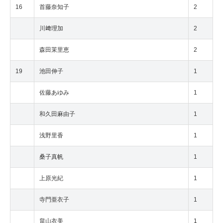
16
首藤奈知子
2
川﨑理加
2
森田茉里恵
2
19
池田伸子
1
佐藤あゆみ
1
和久田麻由子
1
浅野里香
1
桑子真帆
1
上原光紀
1
寺門亜衣子
1
畠山衣美
1