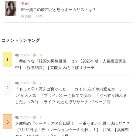
実施中
唯一無二の歌声だと思うボーカリストは？
回答数：8069
コメントランキング
コメント数：
20
1
一番好きな「韓国の男性俳優」は？【2026年版・人気投票実施
中】（投票結果） | 芸能人 ねとらぼリサーチ
コメント数：
7
2
「もっと早く買えば良かった」 カインズの“車内遮光カーテ
ン”が大人気 「プライバシーも保てて安心」「ぐっすり眠れま
した」（2/2） | ライフ ねとらぼリサーチ：2ページ目
コメント数：
7
3
兵庫県の「ケーキ」の名店10選！ 一番うまいと思う店はどこ？
【7月12日は「デコレーションケーキの日」！】（2/4） | 兵庫県