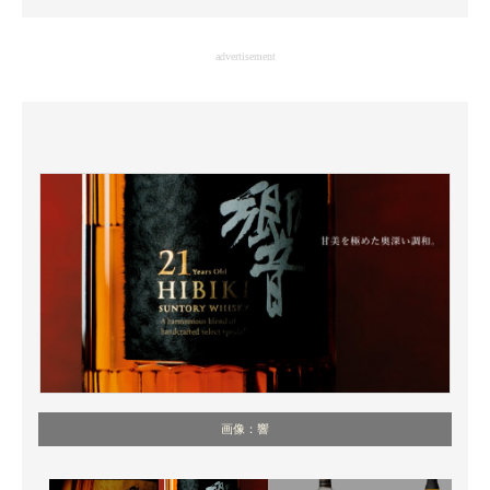
企業向けIT製品の総合サイト
advertisement
IT製品の技術・比較・事例
製造業のIT導入・活用を支援
モノづくり技術者専門サイト
エレクトロニクス専門サイト
電子設計の基本と応用
エネルギーの専門メディア
建設×テクノロジーの最前線
ちょっと気になるネットの話題
画像：響