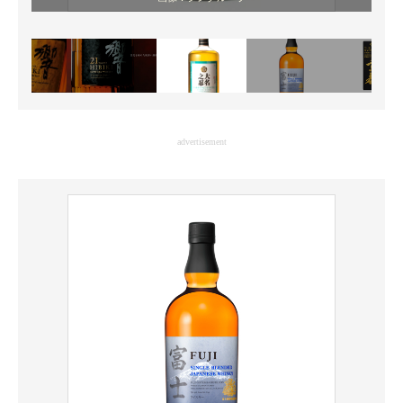
advertisement