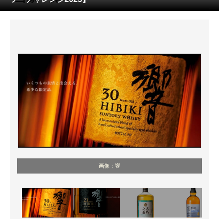
ITの今と未来を見通す
スマホと通信の最新トレンド
進化するPCとデバイスの未来
好きが集まる 比べて選べる
ビジネスと働き方のヒント
AI活用のいまが分かる
企業ITのトレンドを詳説
画像：響
経営リーダーのコミュニティ
マーケ×ITの今がよく分かる
ITエンジニア向け専門サイト