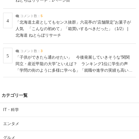
ねとらぼリサーチ：2ページ目
コメント数：
5
4
「北海道土産としてもセンス抜群」六花亭の“店舗限定”お菓子が
人気 「こんなの初めて」「箱買いするべきだった」（1/2） |
北海道 ねとらぼリサーチ
コメント数：
3
5
「子供ができたら通わせたい」 今後発展していきそうな“関関
同立・産近甲龍の大学”といえば？ ランキング1位に学生の声
「学問の街のように多様に学べる」「就職や進学の実績も高い」
| 大学 ねとらぼリサーチ
カテゴリ一覧
IT・科学
エンタメ
グルメ