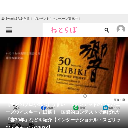
🎁 Switch 2もあたる！ プレゼントキャンペーン実施中！
ねとらぼメニュー
TOP
ニュース
エンタメ
クイズ
グルメ
地域
住まい
教育・育児
動物
リサーチ
お酒
2024/03/24 18:40（公開）
画像：響
会員記事
【世界のプロが選ぶ】うまい「ブレンデッドのジャパニ
X
Share
LINE
hatena
ーズウイスキー」13選！ 国際的コンテストで選ばれた
メディア
「響30年」などを紹介【インターナショナル・スピリッ
画像一覧
ツ・チャレンジ2023】
注目記事を集めた総合ページ