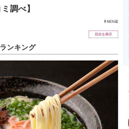
ニクス専門サイト
電子設計の基本と応用
エネルギーの専
チコミ調べ】
MEN蔵
目次を表示
」ランキング