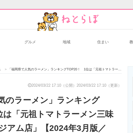
グルメ
地域
住まい
と未来を見通す
スマホと通信の最新トレンド
進化するPCとデ
県
>
「福岡県で人気のラーメン」ランキングTOP20！ 1位は「元祖トマトラーメン三味 ラーメンスタジアム店」【2024年3月版／Googleクチコミ調べ】
のいまが分かる
企業ITのトレンドを詳説
経営リーダーの
2024/03/22 17:10（公開）
2024/03/22 17:10（更新）
気のラーメン」ランキング
T製品の総合サイト
IT製品の技術・比較・事例
製造業のIT導入
 1位は「元祖トマトラーメン三味
ジアム店」【2024年3月版／