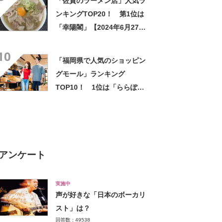
「佐賀のラーメン店」人気ラ
（山福製菓）」【2024年最新
ンキングTOP20！ 第1位は
調査結果】
「幸陽閣」【2024年6月27日
時点の評価／ラーメンデータ
10
ベース】
「福岡県で人気のショッピン
グモール」ランキング
TOP10！ 1位は「ららぽー
と福岡」【2024年8月版／
Googleクチコミ】
アンケート
実施中
声が好きな「日本のボーカリ
スト」は？
回答数：49538