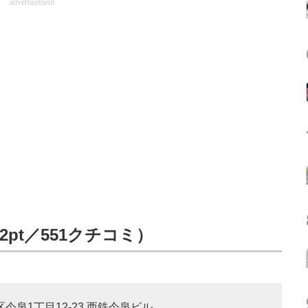
advertisement
2pt／551クチコミ）
区今泉1丁目12-23 西鉄今泉ビル