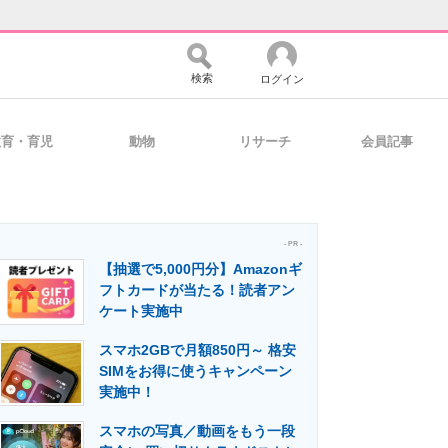
検索
ログイン
教育・育児
動物
リサーチ
会員記事
バイスの未来
好きが集まる 比べて選べる
- PR -
【抽選で5,000円分】Amazonギ
コミュニティ
マーケ×ITの今がよく分かる
フトカードが当たる！読者アン
ケート実施中
スマホ2GBで月額850円～ 格安
・活用を支援
SIMをお得に使うキャンペーン
実施中！
スマホの写真／動画をもう一段