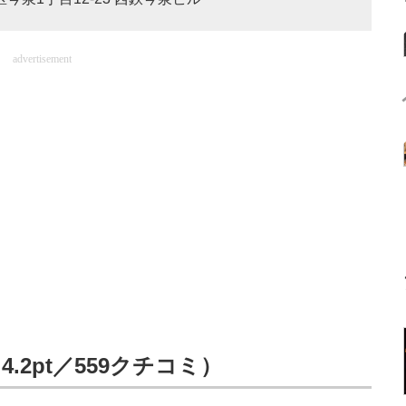
advertisement
.2pt／559クチコミ）