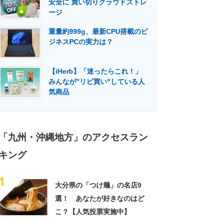
安全に 買い切りクラウドストレ
門メディア
建設×テクノロジーの最前線
ージ
重量約999g、最新CPU搭載のビ
ジネスPCの実力は？
【iHerb】「迷ったらこれ！」
みんなが"リピ買い"している人
気商品
「九州・沖縄地方」のアクセスラン
キング
1
大分県の「つけ麺」の名店9
選！ あなたが好きなのはど
こ？【人気投票実施中】