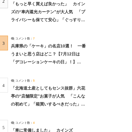
2
「もっと早く買えば良かった」 カイン
ズの“車内遮光カーテン”が大人気 「プ
ライバシーも保てて安心」「ぐっすり眠
れました」（2/2） | ライフ ねとらぼリ
サーチ：2ページ目
コメント数：
7
3
兵庫県の「ケーキ」の名店10選！ 一番
うまいと思う店はどこ？【7月12日は
「デコレーションケーキの日」！】
（2/4） | 兵庫県 ねとらぼリサーチ：2ペ
ージ目
コメント数：
5
4
「北海道土産としてもセンス抜群」六花
亭の“店舗限定”お菓子が人気 「こんな
の初めて」「箱買いするべきだった」
（1/2） | 北海道 ねとらぼリサーチ
コメント数：
4
5
「車に常備しました」 カインズ