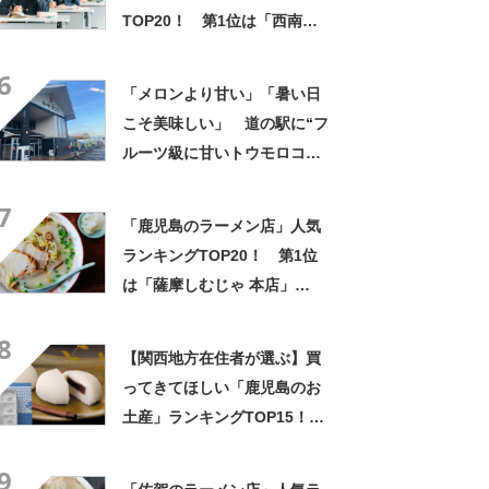
TOP20！ 第1位は「西南学
院高校」【2025年最新調査結
6
果】
「メロンより甘い」「暑い日
こそ美味しい」 道の駅に“フ
ルーツ級に甘いトウモロコ
シ”がずらり 「生でかじれ
7
る」「糖度18度超え」「朝市
「鹿児島のラーメン店」人気
に大行列」
ランキングTOP20！ 第1位
は「薩摩しむじゃ 本店」
【2024年3月24日時点の評価
8
／ラーメンデータベース】
【関西地方在住者が選ぶ】買
ってきてほしい「鹿児島のお
土産」ランキングTOP15！
第1位は「かるかん（明石屋菓
9
子店）」と「薩摩芋タルト