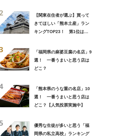
2
【関東在住者が選ぶ】買って
きてほしい「熊本土産」ラン
キングTOP23！ 第1位は
「いきなり団子」【2026年最
3
新調査結果】
「福岡県の麻婆豆腐の名店」9
選！ 一番うまいと思う店は
どこ？
4
「熊本県のうな重の名店」10
選！ 一番うまいと思う店は
どこ？【人気投票実施中】
5
優秀な生徒が多いと思う「福
岡県の私立高校」ランキング