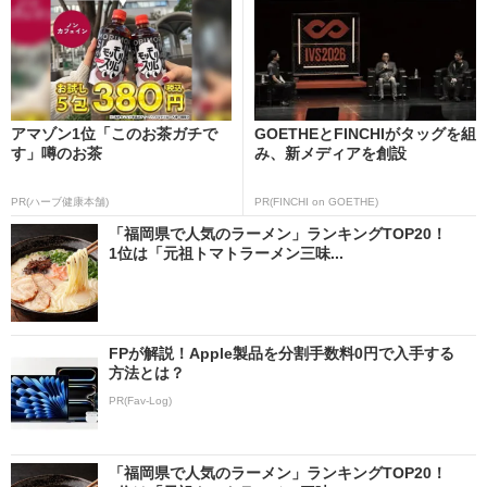
アマゾン1位「このお茶ガチで
GOETHEとFINCHIがタッグを組
す」噂のお茶
み、新メディアを創設
PR(ハーブ健康本舗)
PR(FINCHI on GOETHE)
「福岡県で人気のラーメン」ランキングTOP20！
1位は「元祖トマトラーメン三味...
FPが解説！Apple製品を分割手数料0円で入手する
方法とは？
PR(Fav-Log)
「福岡県で人気のラーメン」ランキングTOP20！