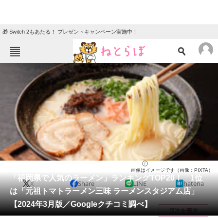
🎁 Switch 2もあたる！ プレゼントキャンペーン実施中！
ねとらぼメニュー
TOP
ニュース
エンタメ
クイズ
グルメ
地域
住まい
教育・育児
動物
リサーチ
福岡県
2024/03/22 17:10（公開）
画像はイメージです（画像：PIXTA）
会員記事
「福岡県で人気のラーメン」ランキングTOP20！ 1位
X
Share
LINE
hatena
は「元祖トマトラーメン三味 ラーメンスタジアム店」
メディア
【2024年3月版／Googleクチコミ調べ】
目次を表示
注目記事を集めた総合ページ