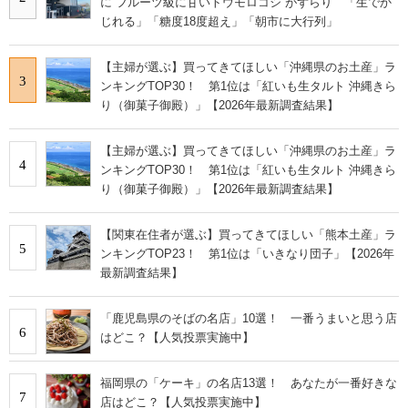
に“フルーツ級に甘いトウモロコシ”がずらり 「生でか
じれる」「糖度18度超え」「朝市に大行列」
【主婦が選ぶ】買ってきてほしい「沖縄県のお土産」ラ
3
ンキングTOP30！ 第1位は「紅いも生タルト 沖縄きら
り（御菓子御殿）」【2026年最新調査結果】
【主婦が選ぶ】買ってきてほしい「沖縄県のお土産」ラ
4
ンキングTOP30！ 第1位は「紅いも生タルト 沖縄きら
り（御菓子御殿）」【2026年最新調査結果】
【関東在住者が選ぶ】買ってきてほしい「熊本土産」ラ
5
ンキングTOP23！ 第1位は「いきなり団子」【2026年
最新調査結果】
「鹿児島県のそばの名店」10選！ 一番うまいと思う店
6
はどこ？【人気投票実施中】
福岡県の「ケーキ」の名店13選！ あなたが一番好きな
7
店はどこ？【人気投票実施中】