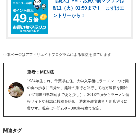
【楽天】PR：お買い物マラソンは
8/11（火）01:59まで！ まずはエ
ントリーから！
※本ページはアフィリエイトプログラムによる収益を得ています
筆者：MEN蔵
1984年生まれ、千葉県在住。大学入学後にラーメン・つけ麺
の食べ歩きに目覚め、趣味の旅行と並行して地方遠征を開始
（47都道府県制覇まであと少し）。2013年頃からラーメン情
報サイトや雑誌に投稿を始め、週末を雑文書きと新店巡りに
費やす。現在は年間250～300杯程度で安定。
関連タグ