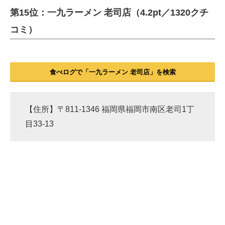
第15位：一九ラーメン 老司店（4.2pt／1320クチ
ITの今と未来を見通す
コミ）
スマホと通信の最新トレンド
進化するPCとデバイスの未来
食べログで「一九ラーメン 老司店」を検索
好きが集まる 比べて選べる
ビジネスと働き方のヒント
【住所】〒811-1346 福岡県福岡市南区老司1丁
目33-13
AI活用のいまが分かる
企業ITのトレンドを詳説
経営リーダーのコミュニティ
マーケ×ITの今がよく分かる
ITエンジニア向け専門サイト