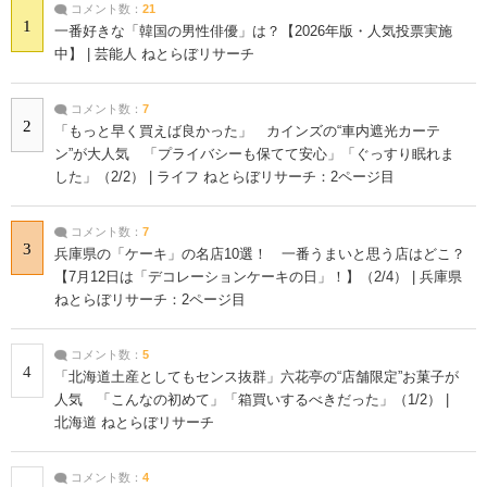
コメント数：
21
1
一番好きな「韓国の男性俳優」は？【2026年版・人気投票実施
中】 | 芸能人 ねとらぼリサーチ
コメント数：
7
2
「もっと早く買えば良かった」 カインズの“車内遮光カーテ
ン”が大人気 「プライバシーも保てて安心」「ぐっすり眠れま
した」（2/2） | ライフ ねとらぼリサーチ：2ページ目
コメント数：
7
3
兵庫県の「ケーキ」の名店10選！ 一番うまいと思う店はどこ？
【7月12日は「デコレーションケーキの日」！】（2/4） | 兵庫県
ねとらぼリサーチ：2ページ目
コメント数：
5
4
「北海道土産としてもセンス抜群」六花亭の“店舗限定”お菓子が
人気 「こんなの初めて」「箱買いするべきだった」（1/2） |
北海道 ねとらぼリサーチ
コメント数：
4