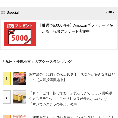
Special
- PR -
【抽選で5,000円分】Amazonギフトカードが
当たる！読者アンケート実施中
「九州・沖縄地方」のアクセスランキング
熊本県の「焼肉」の名店10選！ あなたが好きな店はど
1
こ？【人気投票実施中】
「もう、これ一択ですわ！」買ってきてほしい“長崎県
2
のカステラ”1位に「じゃりじゃりが最高なんだよな…」
「マジでカステラの答え」の声
「熊本県で人口が多い名字」ランキングTOP30！ 第1