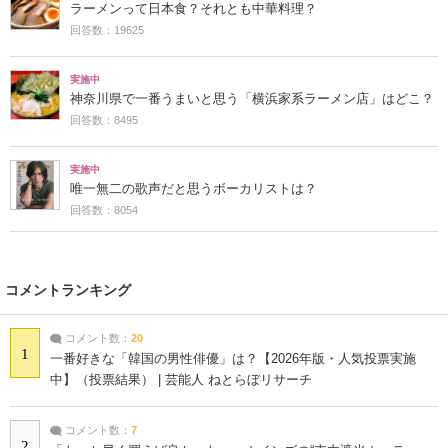
ラーメンって日本食？それとも中華料理？
回答数：19625
実施中
神奈川県で一番うまいと思う「横浜家系ラーメン店」はどこ？
回答数：8495
実施中
唯一無二の歌声だと思うボーカリストは？
回答数：8054
コメントランキング
コメント数：
20
1
一番好きな「韓国の男性俳優」は？【2026年版・人気投票実施
中】（投票結果） | 芸能人 ねとらぼリサーチ
コメント数：
7
2