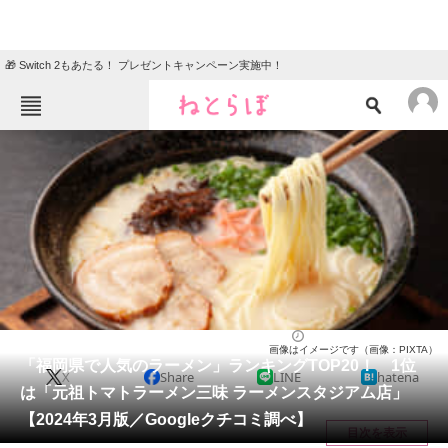
🎁 Switch 2もあたる！ プレゼントキャンペーン実施中！
ねとらぼメニュー
TOP
ニュース
エンタメ
クイズ
グルメ
地域
住まい
教育・育児
動物
リサーチ
福岡県
2024/03/22 17:10（公開）
画像はイメージです（画像：PIXTA）
会員記事
「福岡県で人気のラーメン」ランキングTOP20！ 1位
X
Share
LINE
hatena
は「元祖トマトラーメン三味 ラーメンスタジアム店」
メディア
【2024年3月版／Googleクチコミ調べ】
目次を表示
注目記事を集めた総合ページ