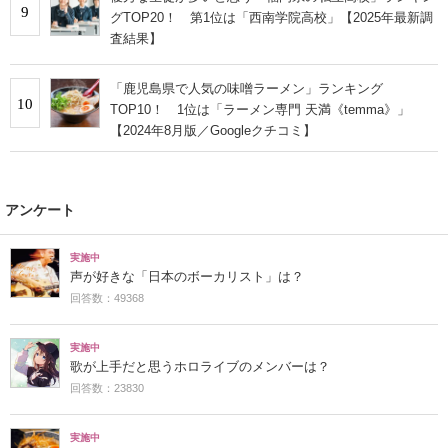
9
グTOP20！ 第1位は「西南学院高校」【2025年最新調
査結果】
「鹿児島県で人気の味噌ラーメン」ランキング
10
TOP10！ 1位は「ラーメン専門 天満《temma》」
【2024年8月版／Googleクチコミ】
アンケート
実施中
声が好きな「日本のボーカリスト」は？
回答数：49368
実施中
歌が上手だと思うホロライブのメンバーは？
回答数：23830
実施中