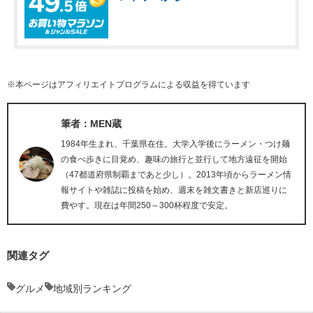
※本ページはアフィリエイトプログラムによる収益を得ています
筆者：MEN蔵
1984年生まれ、千葉県在住。大学入学後にラーメン・つけ麺
の食べ歩きに目覚め、趣味の旅行と並行して地方遠征を開始
（47都道府県制覇まであと少し）。2013年頃からラーメン情
報サイトや雑誌に投稿を始め、週末を雑文書きと新店巡りに
費やす。現在は年間250～300杯程度で安定。
関連タグ
グルメ
地域別ランキング