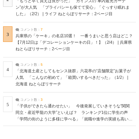
「もっと早く買えば良かった」 カインズの“車内遮光カーテ
ン”が大人気 「プライバシーも保てて安心」「ぐっすり眠れま
した」（2/2） | ライフ ねとらぼリサーチ：2ページ目
コメント数：
7
3
兵庫県の「ケーキ」の名店10選！ 一番うまいと思う店はどこ？
【7月12日は「デコレーションケーキの日」！】（2/4） | 兵庫県
ねとらぼリサーチ：2ページ目
コメント数：
5
4
「北海道土産としてもセンス抜群」六花亭の“店舗限定”お菓子が
人気 「こんなの初めて」「箱買いするべきだった」（1/2） |
北海道 ねとらぼリサーチ
コメント数：
3
5
「子供ができたら通わせたい」 今後発展していきそうな“関関
同立・産近甲龍の大学”といえば？ ランキング1位に学生の声
「学問の街のように多様に学べる」「就職や進学の実績も高い」
| 大学 ねとらぼリサーチ