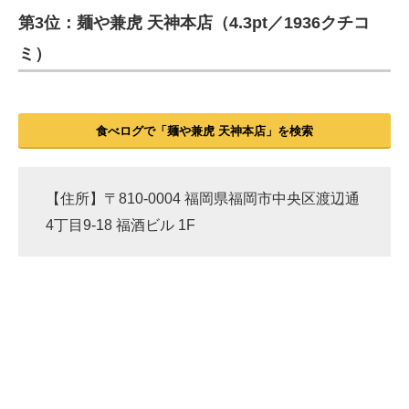
第3位：麺や兼虎 天神本店（4.3pt／1936クチコ
ITの今と未来を見通す
ミ）
スマホと通信の最新トレンド
進化するPCとデバイスの未来
食べログで「麺や兼虎 天神本店」を検索
好きが集まる 比べて選べる
ビジネスと働き方のヒント
【住所】〒810-0004 福岡県福岡市中央区渡辺通
4丁目9-18 福酒ビル 1F
AI活用のいまが分かる
企業ITのトレンドを詳説
経営リーダーのコミュニティ
マーケ×ITの今がよく分かる
ITエンジニア向け専門サイト