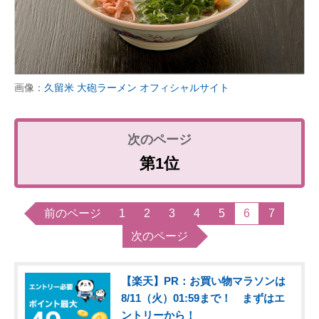
画像：
久留米 大砲ラーメン オフィシャルサイト
第1位
前のページ
1
2
3
4
5
6
7
次のページ
【楽天】PR：お買い物マラソンは
8/11（火）01:59まで！ まずはエ
ントリーから！