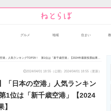
グルメ
地域
住まい
と未来を見通す
スマホと通信の最新トレンド
進化するPCとデ
港」人気ランキングTOP29！ 第1位は「新千歳空港」【2024年最新投票結果】
のいまが分かる
企業ITのトレンドを詳説
経営リーダーの
2024/04/01 18:55（公開）
2024/04/01 18:55（更新）
】「日本の空港」人気ランキン
T製品の総合サイト
IT製品の技術・比較・事例
製造業のIT導入
 第1位は「新千歳空港」【2024
果】