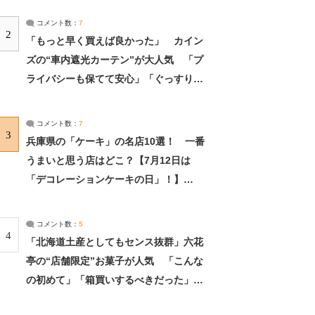
コメント数：
7
2
「もっと早く買えば良かった」 カイン
ズの“車内遮光カーテン”が大人気 「プ
ライバシーも保てて安心」「ぐっすり眠
れました」（2/2） | ライフ ねとらぼリ
サーチ：2ページ目
コメント数：
7
3
兵庫県の「ケーキ」の名店10選！ 一番
うまいと思う店はどこ？【7月12日は
「デコレーションケーキの日」！】
（2/4） | 兵庫県 ねとらぼリサーチ：2ペ
ージ目
コメント数：
5
4
「北海道土産としてもセンス抜群」六花
亭の“店舗限定”お菓子が人気 「こんな
の初めて」「箱買いするべきだった」
（1/2） | 北海道 ねとらぼリサーチ