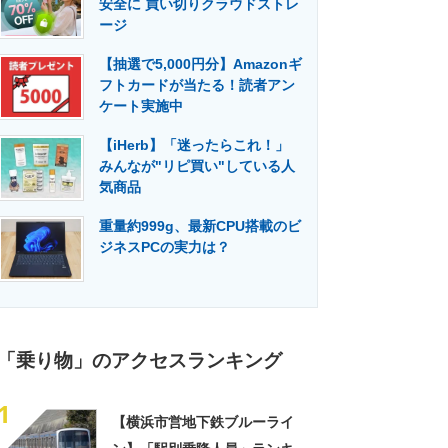
安全に 買い切りクラウドストレ
門メディア
建設×テクノロジーの最前線
ージ
【抽選で5,000円分】Amazonギ
フトカードが当たる！読者アン
ケート実施中
【iHerb】「迷ったらこれ！」
みんなが"リピ買い"している人
気商品
重量約999g、最新CPU搭載のビ
ジネスPCの実力は？
「乗り物」のアクセスランキング
1
【横浜市営地下鉄ブルーライ