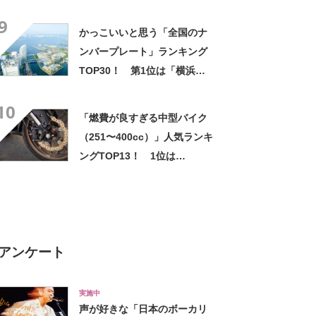
「Z900RS/カワサキ」【2023
9
年6月1日時点／ウェビック調
かっこいいと思う「全国のナ
べ】
ンバープレート」ランキング
TOP30！ 第1位は「横浜」
【2023年最新投票結果】
10
「燃費が良すぎる中型バイク
（251〜400cc）」人気ランキ
ングTOP13！ 1位は
「400X」【2023年7月6日時
点／ウェビック調べ】
アンケート
実施中
声が好きな「日本のボーカリ