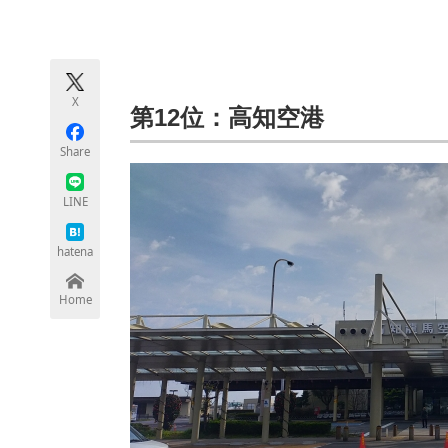
モノづくり技術者専門サイト
エレクトロ
X
ちょっと気になるネットの話題
第12位：高知空港
Share
LINE
hatena
Home