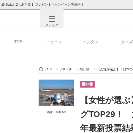
🎁 Switch 2もあたる！ プレゼントキャンペーン実施中！
メディア
TOP
ニュース
エンタメ
クイズ
注目記事を集めた総合ページ
ITの今
TOP
>
リサーチ
>
乗り物
>
【女性が選ぶ】「日本の空
ビジネスと働き方のヒント
AI活用
乗り物
【女性が選ぶ
ITエンジニア向け専門サイト
企業向けI
グTOP29！
画像：写真AC
年最新投票結