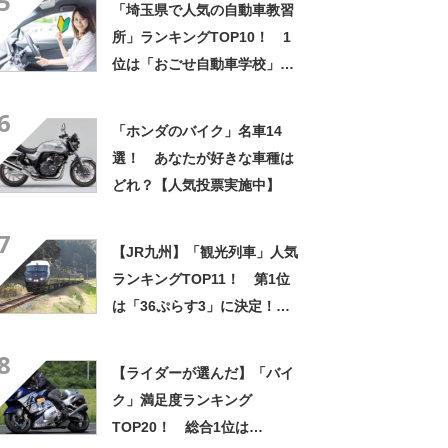
5
「埼玉県で人気の自動車教習
新投票結果】
所」ランキングTOP10！ 1
位は「おごせ自動車学校」
【2023年12月版／Googleク
6
チコミ調べ】
「ホンダのバイク」名車14
選！ あなたが好きな車種は
どれ？【人気投票実施中】
7
【JR九州】「観光列車」人気
ランキングTOP11！ 第1位
は「36ぷらす3」に決定！
【2022年最新投票結果】
8
【ライダーが選んだ】「バイ
ク」満足度ランキング
TOP20！ 総合1位は