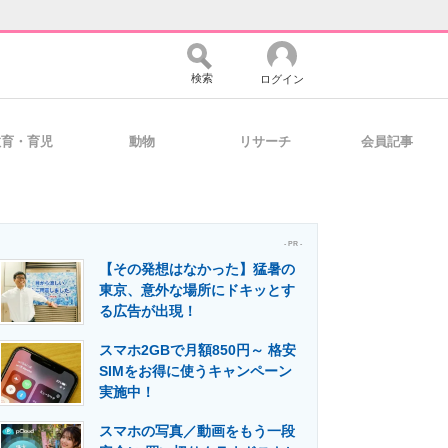
検索
ログイン
教育・育児
動物
リサーチ
会員記事
バイスの未来
好きが集まる 比べて選べる
- PR -
【その発想はなかった】猛暑の
コミュニティ
マーケ×ITの今がよく分かる
東京、意外な場所にドキッとす
る広告が出現！
スマホ2GBで月額850円～ 格安
・活用を支援
SIMをお得に使うキャンペーン
実施中！
スマホの写真／動画をもう一段