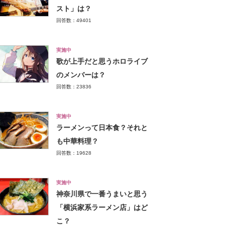
スト」は？
回答数：49401
実施中
歌が上手だと思うホロライブ
のメンバーは？
回答数：23836
実施中
ラーメンって日本食？それと
も中華料理？
回答数：19628
実施中
神奈川県で一番うまいと思う
「横浜家系ラーメン店」はど
こ？