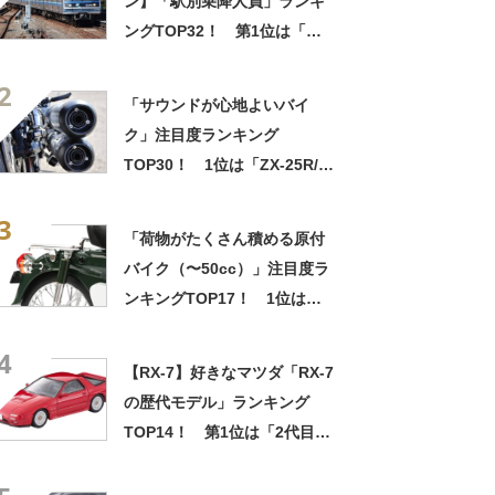
ン】「駅別乗降人員」ランキ
ングTOP32！ 第1位は「横
浜」【2022年度最新調査結
2
果】
「サウンドが心地よいバイ
ク」注目度ランキング
TOP30！ 1位は「ZX-25R/カ
ワサキ」【2024年1月19日時
3
点／ウェビック調べ】
「荷物がたくさん積める原付
バイク（〜50cc）」注目度ラ
ンキングTOP17！ 1位は
「ジャイロキャノピー/ホン
4
ダ」【2023年8月4日時点／ウ
【RX-7】好きなマツダ「RX-7
ェビック調べ】
の歴代モデル」ランキング
TOP14！ 第1位は「2代目
SAVANNA RX-7 FC3S型（後
期型）」に決定！【2022年最