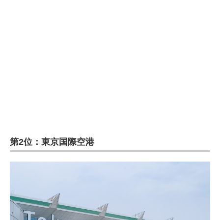
企業向けIT製品の総合サイト
IT製品の技術・比較・事例
製造業のIT導入・活用を支援
モノづくり技術者専門サイト
エレクトロニクス専門サイト
電子設計の基本と応用
エネルギーの専門メディア
第2位：東京国際空港
建設×テクノロジーの最前線
ちょっと気になるネットの話題