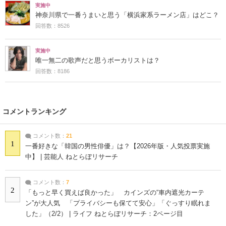
実施中
神奈川県で一番うまいと思う「横浜家系ラーメン店」はどこ？
回答数：8526
実施中
唯一無二の歌声だと思うボーカリストは？
回答数：8186
コメントランキング
コメント数：
21
1
一番好きな「韓国の男性俳優」は？【2026年版・人気投票実施
中】 | 芸能人 ねとらぼリサーチ
コメント数：
7
2
「もっと早く買えば良かった」 カインズの“車内遮光カーテ
ン”が大人気 「プライバシーも保てて安心」「ぐっすり眠れま
した」（2/2） | ライフ ねとらぼリサーチ：2ページ目