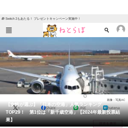
🎁 Switch 2もあたる！ プレゼントキャンペーン実施中！
ねとらぼメニュー
TOP
ニュース
エンタメ
クイズ
グルメ
地域
住まい
教育・育児
動物
リサーチ
乗り物
2024/04/01 18:55（公開）
画像：写真AC
会員記事
【女性が選ぶ】「日本の空港」人気ランキング
X
Share
LINE
hatena
TOP29！ 第1位は「新千歳空港」【2024年最新投票結
メディア
果】
目次を表示
注目記事を集めた総合ページ