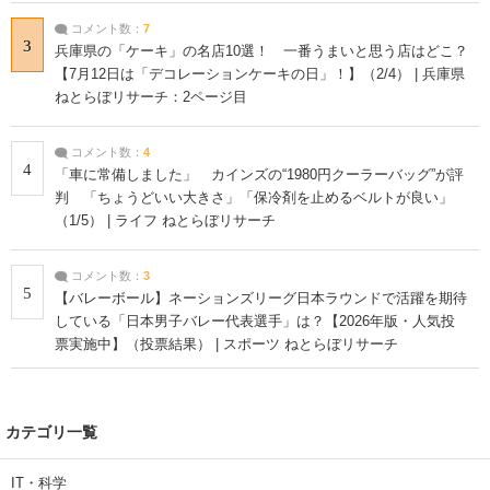
コメント数：
7
3
兵庫県の「ケーキ」の名店10選！ 一番うまいと思う店はどこ？
【7月12日は「デコレーションケーキの日」！】（2/4） | 兵庫県
ねとらぼリサーチ：2ページ目
コメント数：
4
4
「車に常備しました」 カインズの“1980円クーラーバッグ”が評
判 「ちょうどいい大きさ」「保冷剤を止めるベルトが良い」
（1/5） | ライフ ねとらぼリサーチ
コメント数：
3
5
【バレーボール】ネーションズリーグ日本ラウンドで活躍を期待
している「日本男子バレー代表選手」は？【2026年版・人気投
票実施中】（投票結果） | スポーツ ねとらぼリサーチ
カテゴリ一覧
IT・科学