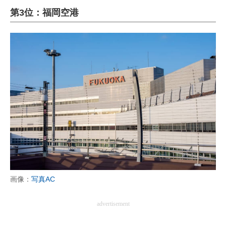
第3位：福岡空港
ITの今と未来を見通す
スマホと通信の最新トレンド
進化するPCとデバイスの未来
好きが集まる 比べて選べる
ビジネスと働き方のヒント
AI活用のいまが分かる
企業ITのトレンドを詳説
経営リーダーのコミュニティ
画像：
写真AC
マーケ×ITの今がよく分かる
advertisement
ITエンジニア向け専門サイト