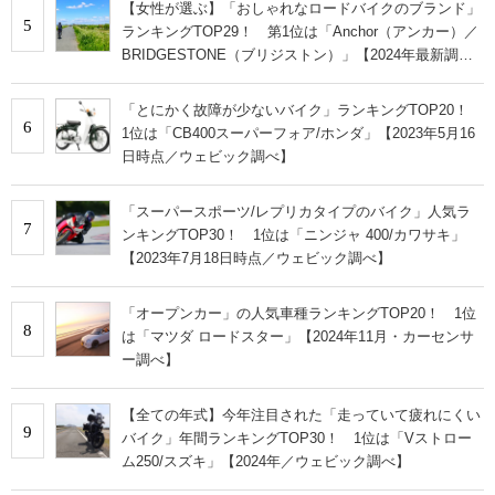
【女性が選ぶ】「おしゃれなロードバイクのブランド」
5
ランキングTOP29！ 第1位は「Anchor（アンカー）／
BRIDGESTONE（ブリジストン）」【2024年最新調査
結果】
「とにかく故障が少ないバイク」ランキングTOP20！
6
1位は「CB400スーパーフォア/ホンダ」【2023年5月16
日時点／ウェビック調べ】
「スーパースポーツ/レプリカタイプのバイク」人気ラ
7
ンキングTOP30！ 1位は「ニンジャ 400/カワサキ」
【2023年7月18日時点／ウェビック調べ】
「オープンカー」の人気車種ランキングTOP20！ 1位
8
は「マツダ ロードスター」【2024年11月・カーセンサ
ー調べ】
【全ての年式】今年注目された「走っていて疲れにくい
9
バイク」年間ランキングTOP30！ 1位は「Vストロー
ム250/スズキ」【2024年／ウェビック調べ】