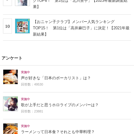
グTOP6！ 第1位は「北川景子」【2023年最新調査結
果】
【おニャン子クラブ】メンバー人気ランキング
10
TOP15！ 第1位は「高井麻巳子」に決定！【2021年最
新結果】
アンケート
実施中
声が好きな「日本のボーカリスト」は？
回答数：49530
実施中
歌が上手だと思うホロライブのメンバーは？
回答数：23881
実施中
ラーメンって日本食？それとも中華料理？