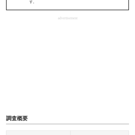
す。
企業向けIT製品の総合サイト
advertisement
IT製品の技術・比較・事例
製造業のIT導入・活用を支援
モノづくり技術者専門サイト
エレクトロニクス専門サイト
電子設計の基本と応用
エネルギーの専門メディア
建設×テクノロジーの最前線
ちょっと気になるネットの話題
調査概要