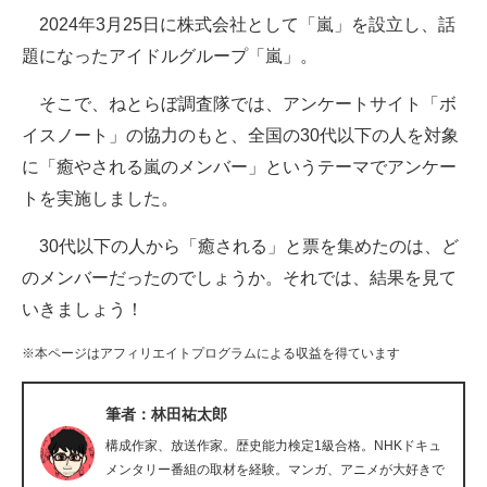
2024年3月25日に株式会社として「嵐」を設立し、話
ITの今と未来を見通す
題になったアイドルグループ「嵐」。
スマホと通信の最新トレンド
そこで、ねとらぼ調査隊では、アンケートサイト「ボ
イスノート」の協力のもと、全国の30代以下の人を対象
進化するPCとデバイスの未来
に「癒やされる嵐のメンバー」というテーマでアンケー
好きが集まる 比べて選べる
トを実施しました。
ビジネスと働き方のヒント
30代以下の人から「癒される」と票を集めたのは、ど
のメンバーだったのでしょうか。それでは、結果を見て
AI活用のいまが分かる
いきましょう！
企業ITのトレンドを詳説
※本ページはアフィリエイトプログラムによる収益を得ています
経営リーダーのコミュニティ
筆者：林田祐太郎
マーケ×ITの今がよく分かる
構成作家、放送作家。歴史能力検定1級合格。NHKドキュ
ITエンジニア向け専門サイト
メンタリー番組の取材を経験。マンガ、アニメが大好きで