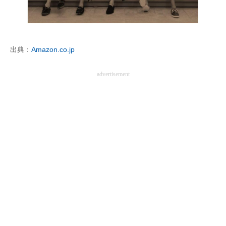
出典：
Amazon.co.jp
advertisement