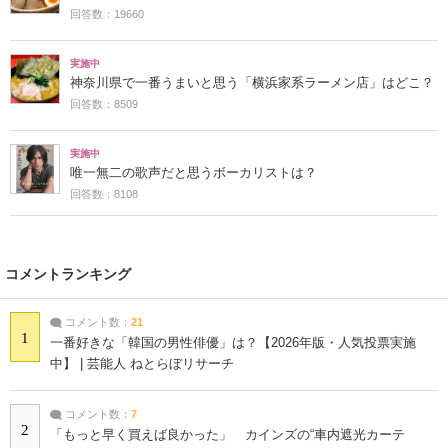
回答数：19660
実施中
神奈川県で一番うまいと思う「横浜家系ラーメン店」はどこ？
回答数：8509
実施中
唯一無二の歌声だと思うボーカリストは？
回答数：8108
コメントランキング
コメント数：
21
1
一番好きな「韓国の男性俳優」は？【2026年版・人気投票実施
中】 | 芸能人 ねとらぼリサーチ
コメント数：
7
2
「もっと早く買えば良かった」 カインズの“車内遮光カーテ