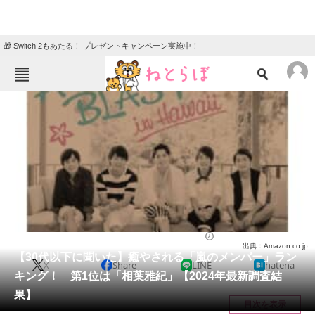
🎁 Switch 2もあたる！ プレゼントキャンペーン実施中！
ねとらぼメニュー
TOP
ニュース
エンタメ
クイズ
グルメ
地域
住まい
教育・育児
動物
リサーチ
芸能人
2024/04/17 18:05（公開）
出典：Amazon.co.jp
会員記事
【30代以下に聞いた】癒やされる「嵐のメンバー」ラン
X
Share
LINE
hatena
キング！ 第1位は「相葉雅紀」【2024年最新調査結
メディア
果】
目次を表示
注目記事を集めた総合ページ