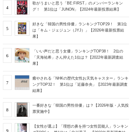
歌がうまいと思う「BE:FIRST」のメンバーランキン
4
グ！ 第1位は「JUNON」【2024年最新投票結果】
好きな「韓国の男性俳優」ランキングTOP29！ 第1位
5
は「キム・ジェジュン（JYJ）」【2026年最新投票結
果】
「いい声だと思う女優」ランキングTOP38！ 2位の
6
「天海祐希」さん抑えた1位は？【2022年最新調査結
果】
癒やされる「NHKの歴代女性お天気キャスター」ランキ
7
ングTOP32！ 第1位は「近藤奈央」【2023年最新調査
結果】
一番好きな「韓国の男性俳優」は？【2026年版・人気投
8
票実施中】
【女性が選ぶ】「理想の鼻を持つ女性芸能人」ランキン
9