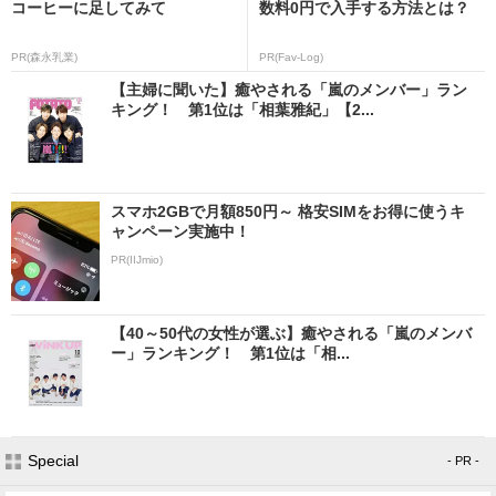
コーヒーに足してみて
数料0円で入手する方法とは？
PR(森永乳業)
PR(Fav-Log)
【主婦に聞いた】癒やされる「嵐のメンバー」ラン
キング！ 第1位は「相葉雅紀」【2...
スマホ2GBで月額850円～ 格安SIMをお得に使うキ
ャンペーン実施中！
PR(IIJmio)
【40～50代の女性が選ぶ】癒やされる「嵐のメンバ
ー」ランキング！ 第1位は「相...
Special
- PR -