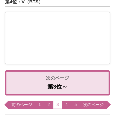
第4位：V（BTS）
第3位～
前のページ
1
2
3
4
5
次のページ