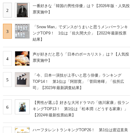
一番好きな「韓国の男性俳優」は？【2026年版・人気投
2
票実施中】
「Snow Man」でダンスがうまいと思うメンバーランキ
3
ングTOP9！ 1位は「佐久間大介」【2022年最新投票
結果】
声が好きだと思う「日本のボーカリスト」は？【人気投
4
票実施中】
「今、日本一演技が上手いと思う俳優」ランキング
5
TOP14！ 第1位は「阿部寛」「菅田将暉」「役所広
司」【2023年最新調査結果】
【男性が選ぶ】好きな大河ドラマの「徳川家康」役ラン
6
キングTOP13！ 第1位は「松本潤（どうする家康）」
【2024年最新投票結果】
ハーフタレントランキングTOP26！ 第1位は渡辺直美