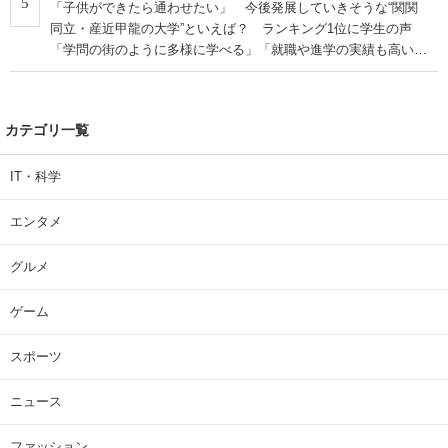
5
「子供ができたら通わせたい」 今後発展していきそうな“関関
同立・産近甲龍の大学”といえば？ ランキング1位に学生の声
「学問の街のように多様に学べる」「就職や進学の実績も高い」
| 大学 ねとらぼリサーチ
カテゴリ一覧
IT・科学
エンタメ
グルメ
ゲーム
スポーツ
ニュース
ファッション