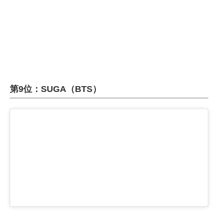
企業向けIT製品の総合サイト
IT製品の技術・比較・事例
製造業のIT導入・活用を支援
モノづくり技術者専門サイト
第9位：SUGA（BTS）
エレクトロニクス専門サイト
電子設計の基本と応用
エネルギーの専門メディア
建設×テクノロジーの最前線
ちょっと気になるネットの話題