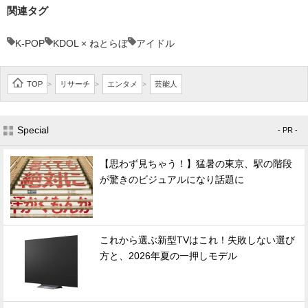
関連タグ
K-POP
KDOL × ねとらぼ
アイドル
TOP
リサーチ
エンタメ
芸能人
>
>
>
Special
- PR -
【思わず見ちゃう！】猛暑の東京、駅の階段
が驚きのビジュアルになり話題に
これから選ぶ新型TVはこれ！失敗しない選び
方と、2026年夏の一押しモデル