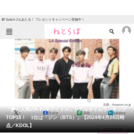
🎁 Switch 2もあたる！ プレゼントキャンペーン実施中！
ねとらぼメニュー
TOP
ニュース
エンタメ
クイズ
グルメ
地域
住まい
教育・育児
動物
リサーチ
芸能人
2024/04/28 19:50（公開）
出典：Amazon.co.jp
会員記事
「最も人気のK-POPアイドル」リアルタイムランキング
X
Share
LINE
hatena
TOP15！ 1位は「ジン（BTS）」【2024年4月24日時
メディア
点／KDOL】
目次を表示
注目記事を集めた総合ページ