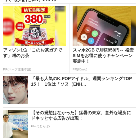
アマゾン1位「このお茶ガチで
スマホ2GBで月額850円～ 格安
す」噂のお茶
SIMをお得に使うキャンペーン
実施中！
PR(ハーブ健康本舗)
PR(IIJmio)
「最も人気のK-POPアイドル」週間ランキングTOP
15！ 1位は「ソヌ（ENH...
【その発想はなかった】猛暑の東京、意外な場所に
ドキッとする広告が出現！
PR(ねとらぼ)