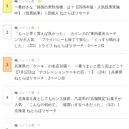
コメント数：
20
1
一番好きな「韓国の男性俳優」は？【2026年版・人気投票実施
中】（投票結果） | 芸能人 ねとらぼリサーチ
コメント数：
7
2
「もっと早く買えば良かった」 カインズの“車内遮光カーテ
ン”が大人気 「プライバシーも保てて安心」「ぐっすり眠れま
した」（2/2） | ライフ ねとらぼリサーチ：2ページ目
コメント数：
7
3
兵庫県の「ケーキ」の名店10選！ 一番うまいと思う店はどこ？
【7月12日は「デコレーションケーキの日」！】（2/4） | 兵庫県
ねとらぼリサーチ：2ページ目
コメント数：
5
4
「北海道土産としてもセンス抜群」六花亭の“店舗限定”お菓子が
人気 「こんなの初めて」「箱買いするべきだった」（1/2） |
北海道 ねとらぼリサーチ
コメント数：
3