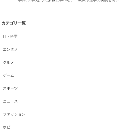
「学問の街のように多様に学べる」「就職や進学の実績も高い」
| 大学 ねとらぼリサーチ
カテゴリ一覧
IT・科学
エンタメ
グルメ
ゲーム
スポーツ
ニュース
ファッション
ホビー