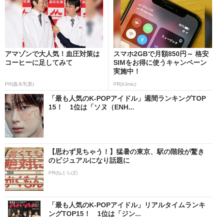
アマゾンで大人気！血圧対策は
スマホ2GBで月額850円～ 格安
コーヒーに足してみて
SIMをお得に使うキャンペーン
実施中！
PR(森永乳業)
PR(IIJmio)
「最も人気のK-POPアイドル」週間ランキングTOP
15！ 1位は「ソヌ（ENH...
【思わず見ちゃう！】猛暑の東京、駅の階段が驚き
のビジュアルになり話題に
PR(ねとらぼ)
「最も人気のK-POPアイドル」リアルタイムランキ
ングTOP15！ 1位は「ジン...