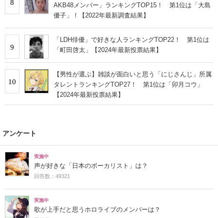
8
AKB48メンバー」ランキングTOP15！ 第1位は「大島
優子」！【2022年最新調査結果】
「LDH俳優」で好きな人ランキングTOP22！ 第1位は
9
「町田啓太」【2024年最新投票結果】
【男性が選ぶ】雑談が面白いと思う「にじさんじ」所属
10
タレントランキングTOP27！ 第1位は「卯月コウ」
【2024年最新投票結果】
アンケート
実施中
声が好きな「日本のボーカリスト」は？
回答数：49321
実施中
歌が上手だと思うホロライブのメンバーは？