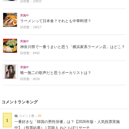
回答数：23823
実施中
ラーメンって日本食？それとも中華料理？
回答数：19617
実施中
神奈川県で一番うまいと思う「横浜家系ラーメン店」はどこ？
回答数：8492
実施中
唯一無二の歌声だと思うボーカリストは？
回答数：8039
コメントランキング
コメント数：
20
1
一番好きな「韓国の男性俳優」は？【2026年版・人気投票実施
中】（投票結果） | 芸能人 ねとらぼリサーチ