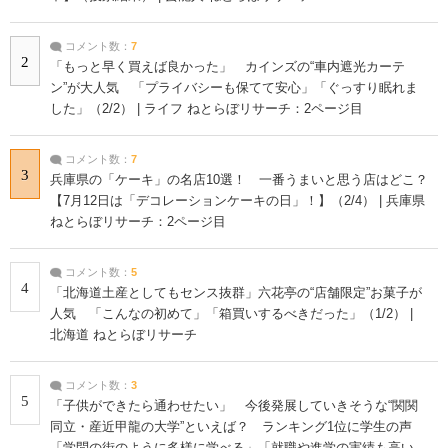
コメント数：
7
2
「もっと早く買えば良かった」 カインズの“車内遮光カーテ
ン”が大人気 「プライバシーも保てて安心」「ぐっすり眠れま
した」（2/2） | ライフ ねとらぼリサーチ：2ページ目
コメント数：
7
3
兵庫県の「ケーキ」の名店10選！ 一番うまいと思う店はどこ？
【7月12日は「デコレーションケーキの日」！】（2/4） | 兵庫県
ねとらぼリサーチ：2ページ目
コメント数：
5
4
「北海道土産としてもセンス抜群」六花亭の“店舗限定”お菓子が
人気 「こんなの初めて」「箱買いするべきだった」（1/2） |
北海道 ねとらぼリサーチ
コメント数：
3
5
「子供ができたら通わせたい」 今後発展していきそうな“関関
同立・産近甲龍の大学”といえば？ ランキング1位に学生の声