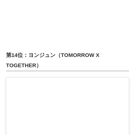
企業向けIT製品の総合サイト
IT製品の技術・比較・事例
製造業のIT導入・活用を支援
モノづくり技術者専門サイト
第14位：ヨンジュン（TOMORROW X
エレクトロニクス専門サイト
TOGETHER）
電子設計の基本と応用
エネルギーの専門メディア
建設×テクノロジーの最前線
ちょっと気になるネットの話題