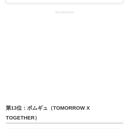
advertisement
第13位：ボムギュ（TOMORROW X
TOGETHER）