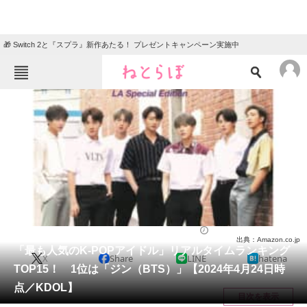
🎁 Switch 2と『スプラ』新作あたる！ プレゼントキャンペーン実施中
ねとらぼメニュー
TOP
ニュース
エンタメ
クイズ
グルメ
地域
住まい
教育・育児
動物
リサーチ
芸能人
2024/04/28 19:50（公開）
出典：Amazon.co.jp
会員記事
「最も人気のK-POPアイドル」リアルタイムランキング
X
Share
LINE
hatena
TOP15！ 1位は「ジン（BTS）」【2024年4月24日時
メディア
点／KDOL】
目次を表示
注目記事を集めた総合ページ