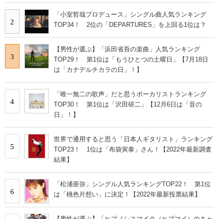
「小室哲哉プロデュース」シングル曲人気ランキング
2
TOP34！ 2位の「DEPARTURES」を上回る1位は？
【男性が選ぶ】「浜田省吾の楽曲」人気ランキング
3
TOP29！ 第1位は「もうひとつの土曜日」【7月18日
は「カナデルチカラの日」！】
「唯一無二の歌声」だと思うボーカリストランキング
4
TOP30！ 第1位は「沢田研二」【12月6日は「音の
日」！】
世界で通用すると思う「日本人ギタリスト」ランキング
5
TOP23！ 1位は「布袋寅泰」さん！【2022年最新調査
結果】
「松浦亜弥」シングル人気ランキングTOP22！ 第1位
6
は「桃色片想い」に決定！【2022年最新投票結果】
【男性が選ぶ】「ヒプノシスマイク（ヒプマイ）のキャ