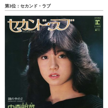
第3位：セカンド・ラブ
ITの今と未来を見通す
スマホと通信の最新トレンド
進化するPCとデバイスの未来
好きが集まる 比べて選べる
ビジネスと働き方のヒント
AI活用のいまが分かる
企業ITのトレンドを詳説
経営リーダーのコミュニティ
マーケ×ITの今がよく分かる
ITエンジニア向け専門サイト