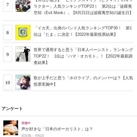
7
ラクター」人気ランキングTOP23！ 第2位は「波羅夷
空却（Evil Monk）」【8月21日は波羅夷空却の誕生日】
「イカ天」出身のバンド人気ランキングTOP30！ 第1
8
位は「たま」に決定！【2022年最新投票結果】
世界で通用すると思う「日本人ベーシスト」ランキング
9
TOP22！ 1位は「ハマ・オカモト」！【2022年最新調
査結果】
歌が上手だと思う「ホロライブ」のメンバーは？【人気
10
投票実施中】
アンケート
実施中
声が好きな「日本のボーカリスト」は？
回答数：49620