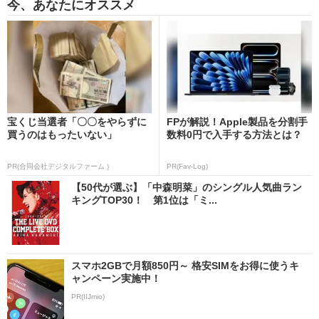
今、あなたにオススメ
宝くじ当選者「〇〇をやらずに
FPが解説！Apple製品を分割手
買うのはもったいない」
数料0円で入手する方法とは？
PR(合同会社デジタルファーム )
PR(Fav-Log)
【50代が選ぶ】「中森明菜」のシングル人気曲ラン
キングTOP30！ 第1位は「ミ...
スマホ2GBで月額850円～ 格安SIMをお得に使うキ
ャンペーン実施中！
PR(IIJmio)