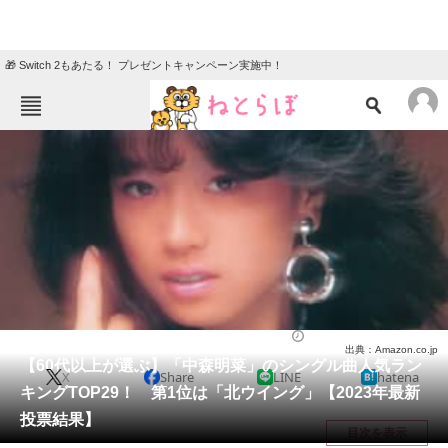
🎁 Switch 2もあたる！ プレゼントキャンペーン実施中！
ねとらぼメニュー
TOP
ニュース
エンタメ
クイズ
グルメ
地域
住まい
教育・育児
動物
リサーチ
音楽
2024/05/07 19:30（公開）
出典：Amazon.co.jp
会員記事
【60代以上が選ぶ】「中森明菜」のシングル曲人気ラン
X
Share
LINE
hatena
キングTOP29！ 第1位は「北ウイング」【2023年最新
メディア
投票結果】
目次を表示
注目記事を集めた総合ページ