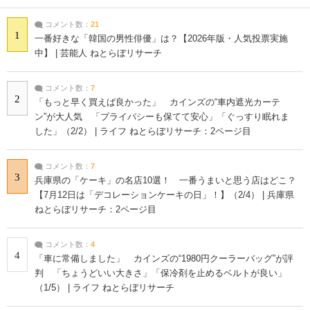
コメント数：
21
1
一番好きな「韓国の男性俳優」は？【2026年版・人気投票実施
中】 | 芸能人 ねとらぼリサーチ
コメント数：
7
2
「もっと早く買えば良かった」 カインズの“車内遮光カーテ
ン”が大人気 「プライバシーも保てて安心」「ぐっすり眠れま
した」（2/2） | ライフ ねとらぼリサーチ：2ページ目
コメント数：
7
3
兵庫県の「ケーキ」の名店10選！ 一番うまいと思う店はどこ？
【7月12日は「デコレーションケーキの日」！】（2/4） | 兵庫県
ねとらぼリサーチ：2ページ目
コメント数：
4
4
「車に常備しました」 カインズの“1980円クーラーバッグ”が評
判 「ちょうどいい大きさ」「保冷剤を止めるベルトが良い」
（1/5） | ライフ ねとらぼリサーチ