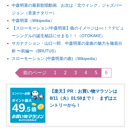
中森明菜の最新歌唱動画、お次は「北ウイング」ジャズバー
ジョン（音楽ナタリー）
中森明菜（Wikipedia）
【スローモーション/中森明菜】曲のイメージは○○！？デビュ
ーシングルの誕生秘話にせまる！！（OTOKAKE）
サカナクション・山口一郎、中森明菜の楽曲の魅力を徹底分
析 〜前編〜（BRUTUS）
スローモーション (中森明菜の曲)（Wikipedia）
前のページ
1
2
3
4
5
6
【楽天】PR：お買い物マラソンは
8/11（火）01:59まで！ まずはエ
ントリーから！