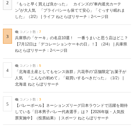
2
「もっと早く買えば良かった」 カインズの“車内遮光カーテ
ン”が大人気 「プライバシーも保てて安心」「ぐっすり眠れま
した」（2/2） | ライフ ねとらぼリサーチ：2ページ目
コメント数：
7
3
兵庫県の「ケーキ」の名店10選！ 一番うまいと思う店はどこ？
【7月12日は「デコレーションケーキの日」！】（2/4） | 兵庫県
ねとらぼリサーチ：2ページ目
コメント数：
5
4
「北海道土産としてもセンス抜群」六花亭の“店舗限定”お菓子が
人気 「こんなの初めて」「箱買いするべきだった」（1/2） |
北海道 ねとらぼリサーチ
コメント数：
3
5
【バレーボール】ネーションズリーグ日本ラウンドで活躍を期待
している「日本男子バレー代表選手」は？【2026年版・人気投
票実施中】（投票結果） | スポーツ ねとらぼリサーチ