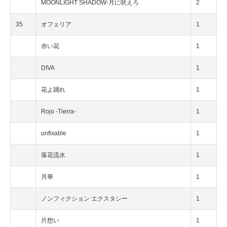
MOONLIGHT SHADOW-月に吠えろ
2
35
オフェリア
1
赤い花
1
DIVA
1
花よ踊れ
1
Rojo -Tierra-
1
unfixable
1
落花流水
1
月華
1
ノンフィクション エクスタシー
1
片想い
1