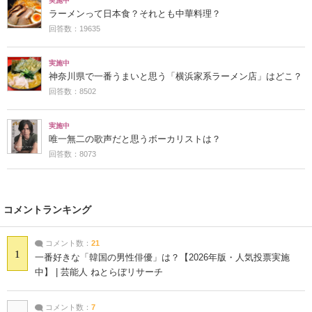
実施中
ラーメンって日本食？それとも中華料理？
回答数：19635
実施中
神奈川県で一番うまいと思う「横浜家系ラーメン店」はどこ？
回答数：8502
実施中
唯一無二の歌声だと思うボーカリストは？
回答数：8073
コメントランキング
コメント数：
21
1
一番好きな「韓国の男性俳優」は？【2026年版・人気投票実施
中】 | 芸能人 ねとらぼリサーチ
コメント数：
7