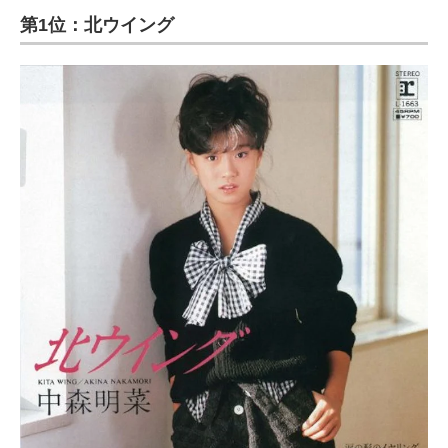
第1位：北ウイング
ITの今と未来を見通す
スマホと通信の最新トレンド
進化するPCとデバイスの未来
好きが集まる 比べて選べる
ビジネスと働き方のヒント
AI活用のいまが分かる
企業ITのトレンドを詳説
経営リーダーのコミュニティ
マーケ×ITの今がよく分かる
ITエンジニア向け専門サイト