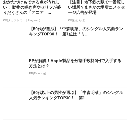
おかたづけもできる点がうれし
【注目】地下鉄の駅で一番涼し
い！ 動物の鳴き声やセリフが盛
い場所？まさかの場所にメッセ
りだくさんの「アニア ...
ージ広告が登場
PR(タカラトミー｜Hugkum)
PR(ねとらぼ)
【50代が選ぶ】「中森明菜」のシングル人気曲ラン
キングTOP30！ 第1位は「ミ...
FPが解説！Apple製品を分割手数料0円で入手する
方法とは？
PR(Fav-Log)
【60代以上の男性が選ぶ】「中森明菜」のシングル
人気ランキングTOP30！ 第1...