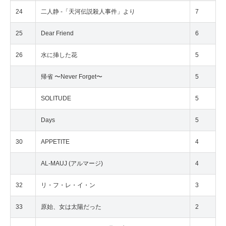
24
二人静 -「天河伝説殺人事件」より
7
25
Dear Friend
6
26
水に挿した花
5
帰省 〜Never Forget〜
5
SOLITUDE
5
Days
5
30
APPETITE
4
AL-MAUJ (アルマージ)
4
32
リ・フ・レ・イ・ン
3
33
原始、女は太陽だった
2