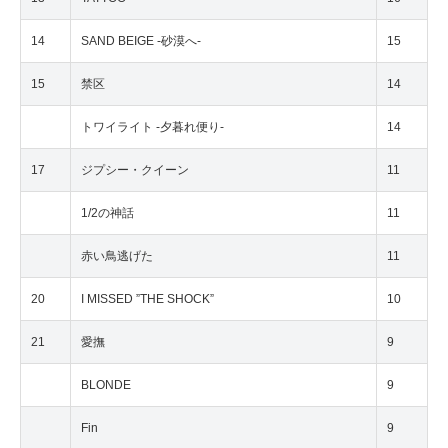
14
SAND BEIGE -砂漠へ-
15
15
禁区
14
トワイライト -夕暮れ便り-
14
17
ジプシー・クイーン
11
1/2の神話
11
赤い鳥逃げた
11
20
I MISSED ”THE SHOCK”
10
21
愛撫
9
BLONDE
9
Fin
9