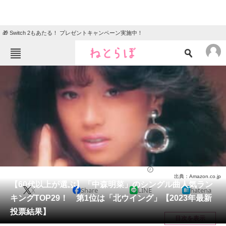
🎁 Switch 2もあたる！ プレゼントキャンペーン実施中！
ねとらぼメニュー
TOP
ニュース
エンタメ
クイズ
グルメ
地域
住まい
教育・育児
動物
リサーチ
音楽
2024/05/07 19:30（公開）
出典：Amazon.co.jp
会員記事
【60代以上が選ぶ】「中森明菜」のシングル曲人気ラン
X
Share
LINE
hatena
キングTOP29！ 第1位は「北ウイング」【2023年最新
メディア
投票結果】
目次を表示
注目記事を集めた総合ページ