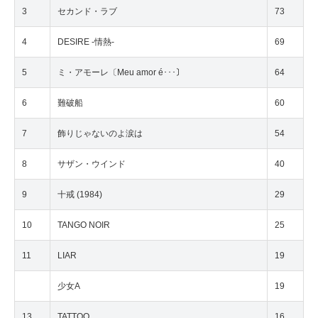
3
セカンド・ラブ
73
4
DESIRE -情熱-
69
5
ミ・アモーレ〔Meu amor é･･･〕
64
6
難破船
60
7
飾りじゃないのよ涙は
54
8
サザン・ウインド
40
9
十戒 (1984)
29
10
TANGO NOIR
25
11
LIAR
19
少女A
19
13
TATTOO
16