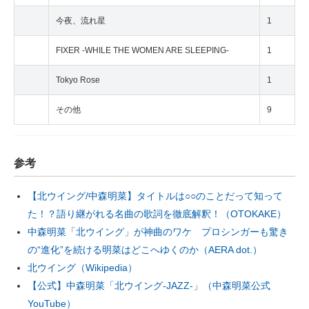
今夜、流れ星
1
FIXER -WHILE THE WOMEN ARE SLEEPING-
1
Tokyo Rose
1
その他
9
参考
【北ウイング/中森明菜】タイトルは○○のことだって知って
た！？語り継がれる名曲の歌詞を徹底解釈！（OTOKAKE）
中森明菜「北ウイング」が神曲のワケ プロシンガーも驚き
の“進化”を続ける明菜はどこへゆくのか（AERA dot.）
北ウイング（Wikipedia）
【公式】中森明菜「北ウイング-JAZZ-」（中森明菜公式
YouTube）