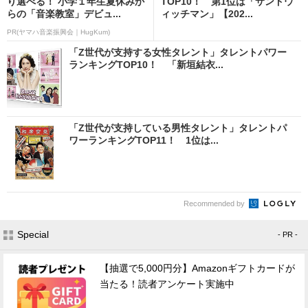
り選べる！ 小学１年生夏休みか
TOP10！ 第1位は「サンドウ
らの「音楽教室」デビュ...
ィッチマン」【202...
PR(ヤマハ音楽振興会｜HugKum)
「Z世代が支持する女性タレント」タレントパワー
ランキングTOP10！ 「新垣結衣...
「Z世代が支持している男性タレント」タレントパ
ワーランキングTOP11！ 1位は...
Recommended by
Special
- PR -
【抽選で5,000円分】Amazonギフトカードが
当たる！読者アンケート実施中