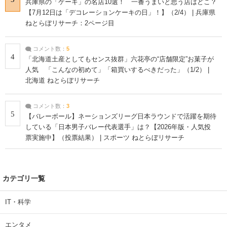
兵庫県の「ケーキ」の名店10選！ 一番うまいと思う店はどこ？
【7月12日は「デコレーションケーキの日」！】（2/4） | 兵庫県
ねとらぼリサーチ：2ページ目
コメント数：
5
4
「北海道土産としてもセンス抜群」六花亭の“店舗限定”お菓子が
人気 「こんなの初めて」「箱買いするべきだった」（1/2） |
北海道 ねとらぼリサーチ
コメント数：
3
5
【バレーボール】ネーションズリーグ日本ラウンドで活躍を期待
している「日本男子バレー代表選手」は？【2026年版・人気投
票実施中】（投票結果） | スポーツ ねとらぼリサーチ
カテゴリ一覧
IT・科学
エンタメ