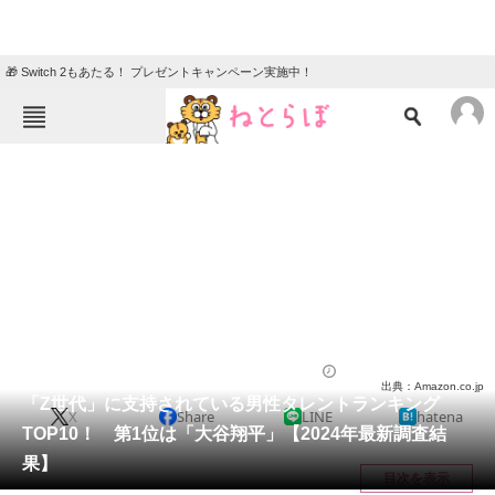
🎁 Switch 2もあたる！ プレゼントキャンペーン実施中！
ねとらぼメニュー
TOP
ニュース
エンタメ
クイズ
グルメ
地域
住まい
教育・育児
動物
リサーチ
芸能人
2024/05/11 20:30（公開）
出典：Amazon.co.jp
会員記事
「Z世代」に支持されている男性タレントランキング
X
Share
LINE
hatena
TOP10！ 第1位は「大谷翔平」【2024年最新調査結
メディア
果】
目次を表示
注目記事を集めた総合ページ