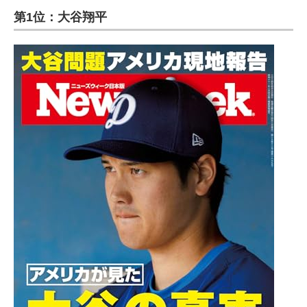
第1位：大谷翔平
ITの今と未来を見通す
スマホと通信の最新トレンド
進化するPCとデバイスの未来
好きが集まる 比べて選べる
ビジネスと働き方のヒント
AI活用のいまが分かる
企業ITのトレンドを詳説
経営リーダーのコミュニティ
マーケ×ITの今がよく分かる
ITエンジニア向け専門サイト