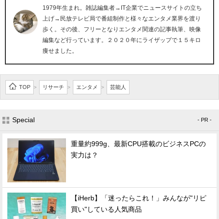
1979年生まれ。雑誌編集者→IT企業でニュースサイトの立ち
上げ→民放テレビ局で番組制作と様々なエンタメ業界を渡り
歩く。その後、フリーとなりエンタメ関連の記事執筆、映像
編集など行っています。２０２０年にライザップで１５キロ
痩せました。
TOP
リサーチ
エンタメ
芸能人
>
>
>
Special
- PR -
重量約999g、最新CPU搭載のビジネスPCの
実力は？
【iHerb】「迷ったらこれ！」みんなが"リピ
買い"している人気商品