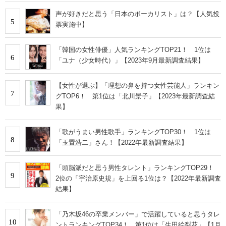
声が好きだと思う「日本のボーカリスト」は？【人気投
5
票実施中】
「韓国の女性俳優」人気ランキングTOP21！ 1位は
6
「ユナ（少女時代）」【2023年9月最新調査結果】
【女性が選ぶ】「理想の鼻を持つ女性芸能人」ランキン
7
グTOP6！ 第1位は「北川景子」【2023年最新調査結
果】
「歌がうまい男性歌手」ランキングTOP30！ 1位は
8
「玉置浩二」さん！【2022年最新調査結果】
「頭脳派だと思う男性タレント」ランキングTOP29！
9
2位の「宇治原史規」を上回る1位は？【2022年最新調査
結果】
「乃木坂46の卒業メンバー」で活躍していると思うタレ
10
ントランキングTOP34！ 第1位は「生田絵梨花」【1月