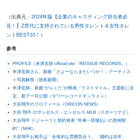
（出典元：
2024年版【企業のキャスティング担当者必
見！】Z世代に支持されている男性タレント＆女性タレ
ントBEST10！
）
参考
PROFILE（米津玄師 official site「REISSUE RECORDS」）
米津玄師さん、新曲「さよーならまたいつか！」アーティス
ト写真解禁（徳島新聞）
米津玄師、新曲“がらくた”が映画『ラストマイル』主題歌に決
定。新アー写公開（タワーレコードオンライン）
大谷翔平のプロフィール（ORICON NEWS）
大谷 翔平‐ロサンゼルス・エンゼルス‐MLB（スポーツナビ）
大谷翔平 ドジャースと契約発表 “年俸一部後払いの異例契
約”（NHK）
大谷翔平お相手は「全体的な雰囲気合う」「婚約は去年」