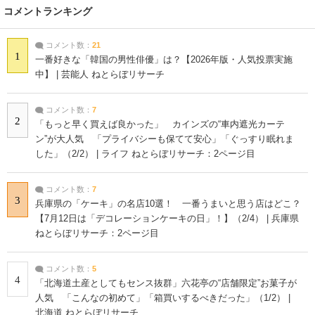
コメントランキング
コメント数：
21
1
一番好きな「韓国の男性俳優」は？【2026年版・人気投票実施
中】 | 芸能人 ねとらぼリサーチ
コメント数：
7
2
「もっと早く買えば良かった」 カインズの“車内遮光カーテ
ン”が大人気 「プライバシーも保てて安心」「ぐっすり眠れま
した」（2/2） | ライフ ねとらぼリサーチ：2ページ目
コメント数：
7
3
兵庫県の「ケーキ」の名店10選！ 一番うまいと思う店はどこ？
【7月12日は「デコレーションケーキの日」！】（2/4） | 兵庫県
ねとらぼリサーチ：2ページ目
コメント数：
5
4
「北海道土産としてもセンス抜群」六花亭の“店舗限定”お菓子が
人気 「こんなの初めて」「箱買いするべきだった」（1/2） |
北海道 ねとらぼリサーチ