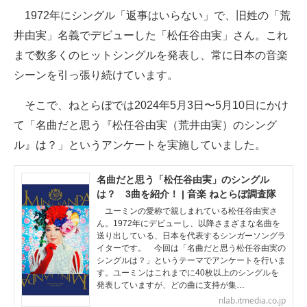
1972年にシングル「返事はいらない」で、旧姓の「荒
ITの今と未来を見通す
井由実」名義でデビューした「松任谷由実」さん。これ
まで数多くのヒットシングルを発表し、常に日本の音楽
スマホと通信の最新トレンド
シーンを引っ張り続けています。
進化するPCとデバイスの未来
そこで、ねとらぼでは2024年5月3日〜5月10日にかけ
好きが集まる 比べて選べる
て「名曲だと思う『松任谷由実（荒井由実）のシング
ル』は？」というアンケートを実施していました。
ビジネスと働き方のヒント
AI活用のいまが分かる
名曲だと思う「松任谷由実」のシングル
は？ 3曲を紹介！ | 音楽 ねとらぼ調査隊
企業ITのトレンドを詳説
ユーミンの愛称で親しまれている松任谷由実さ
ん。1972年にデビューし、以降さまざまな名曲を
経営リーダーのコミュニティ
送り出している、日本を代表するシンガーソングラ
イターです。 今回は「名曲だと思う松任谷由実の
シングルは？」というテーマでアンケートを行いま
マーケ×ITの今がよく分かる
す。ユーミンはこれまでに40枚以上のシングルを
発表していますが、どの曲に支持が集…
ITエンジニア向け専門サイト
nlab.itmedia.co.jp