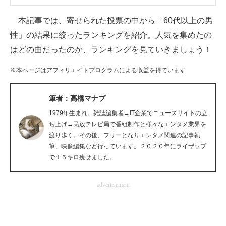
企業向けIT製品の総合サイト
本記事では、寄せられた投票の中から「60代以上の男
IT製品の技術・比較・事例
性」の結果に絞ったランキングを紹介。人気を集めたの
はどの曲だったのか、ランキングを見ていきましょう！
製造業のIT導入・活用を支援
※本ページはアフィリエイトプログラムによる収益を得ています
モノづくり技術者専門サイト
筆者：高橋マナブ
エレクトロニクス専門サイト
1979年生まれ。雑誌編集者→IT企業でニュースサイトの立
電子設計の基本と応用
ち上げ→民放テレビ局で番組制作と様々なエンタメ業界を
渡り歩く。その後、フリーとなりエンタメ関連の記事執
エネルギーの専門メディア
筆、映像編集など行っています。２０２０年にライザップ
で１５キロ痩せました。
建設×テクノロジーの最前線
advertisement
ちょっと気になるネットの話題