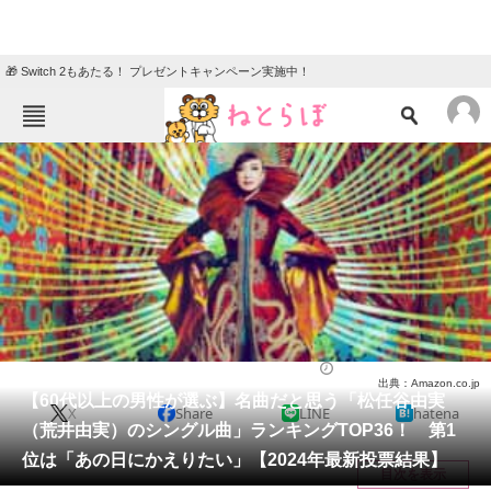
🎁 Switch 2もあたる！ プレゼントキャンペーン実施中！
ねとらぼメニュー
TOP
ニュース
エンタメ
クイズ
グルメ
地域
住まい
教育・育児
動物
リサーチ
音楽
2024/05/20 19:10（公開）
出典：Amazon.co.jp
会員記事
【60代以上の男性が選ぶ】名曲だと思う「松任谷由実
X
Share
LINE
hatena
（荒井由実）のシングル曲」ランキングTOP36！ 第1
メディア
位は「あの日にかえりたい」【2024年最新投票結果】
目次を表示
注目記事を集めた総合ページ