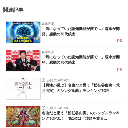
関連記事
森永乳業
「気になっていた認知機能が菌で…」森永が開
発。感動の70代続出
PR
森永乳業
「気になっていた認知機能が菌で…」森永が開
発。感動の70代続出
PR
公開 2024/09/23
【男性が選ぶ】名曲だと思う「松任谷由実（荒
井由実）のシングル曲」ランキングTOP...
公開 2024/07/05
名曲だと思う「松任谷由実」のシングルランキ
ングTOP31！ 第1位は「埠頭を渡る...