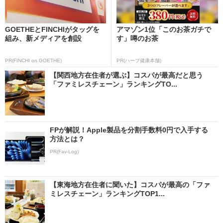
GOETHEとFINCHIがタッグを
アマゾン1位「このお茶ガチで
組み、新メディアを創設
す」噂のお茶
PR(FINCHI on GOETHE)
PR(ハーブ健康本舗)
【関西地方在住者が選ぶ】コスパが最高だと思う
「ファミレスチェーン」ランキングTO...
FPが解説！Apple製品を分割手数料0円で入手する
方法とは？
PR(Fav-Log)
【東海地方在住者に聞いた】コスパが最高の「ファ
ミレスチェーン」ランキングTOP1...