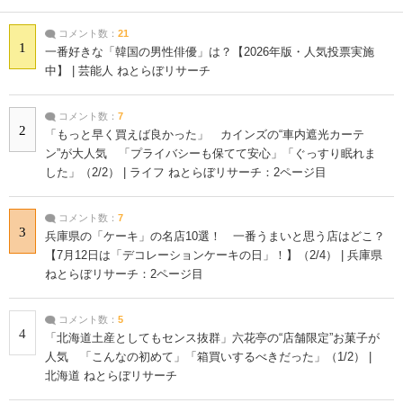
コメント数：
21
1
一番好きな「韓国の男性俳優」は？【2026年版・人気投票実施
中】 | 芸能人 ねとらぼリサーチ
コメント数：
7
2
「もっと早く買えば良かった」 カインズの“車内遮光カーテ
ン”が大人気 「プライバシーも保てて安心」「ぐっすり眠れま
した」（2/2） | ライフ ねとらぼリサーチ：2ページ目
コメント数：
7
3
兵庫県の「ケーキ」の名店10選！ 一番うまいと思う店はどこ？
【7月12日は「デコレーションケーキの日」！】（2/4） | 兵庫県
ねとらぼリサーチ：2ページ目
コメント数：
5
4
「北海道土産としてもセンス抜群」六花亭の“店舗限定”お菓子が
人気 「こんなの初めて」「箱買いするべきだった」（1/2） |
北海道 ねとらぼリサーチ