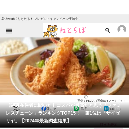
🎁 Switch 2もあたる！ プレゼントキャンペーン実施中！
ねとらぼメニュー
TOP
ニュース
エンタメ
クイズ
グルメ
地域
住まい
教育・育児
動物
リサーチ
チェーン店
2024/06/08 16:50（公開）
画像：PIXTA（画像はイメージです）
会員記事
【関東在住者に聞いた】コスパが最高だと思う「ファミ
X
Share
LINE
hatena
レスチェーン」ランキングTOP15！ 第1位は「サイゼ
メディア
リヤ」【2024年最新調査結果】
目次を表示
注目記事を集めた総合ページ