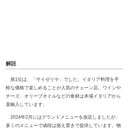
企業向けIT製品の総合サイト
IT製品の技術・比較・事例
製造業のIT導入・活用を支援
モノづくり技術者専門サイト
エレクトロニクス専門サイト
解説
電子設計の基本と応用
第1位は、「サイゼリヤ」でした。イタリア料理を手
エネルギーの専門メディア
軽な価格で楽しめることが人気のチェーン店。ワインや
建設×テクノロジーの最前線
チーズ、オリーブオイルなどの食材は本場イタリアから
直輸入しています。
ちょっと気になるネットの話題
2024年2月にはグランドメニューを改定しましたが、
多くのメニューで値段は据え置きで提供しています。物