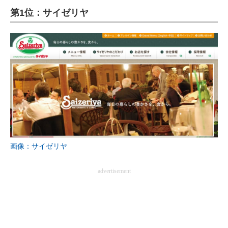
第1位：サイゼリヤ
ITの今と未来を見通す
スマホと通信の最新トレンド
進化するPCとデバイスの未来
好きが集まる 比べて選べる
ビジネスと働き方のヒント
AI活用のいまが分かる
画像：サイゼリヤ
企業ITのトレンドを詳説
advertisement
経営リーダーのコミュニティ
マーケ×ITの今がよく分かる
ITエンジニア向け専門サイト