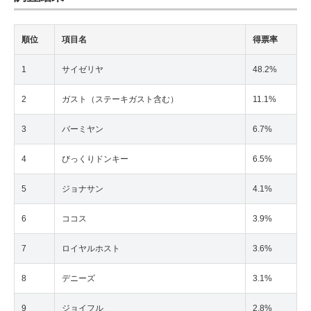
順位
項目名
得票率
1
サイゼリヤ
48.2%
2
ガスト（ステーキガスト含む）
11.1%
3
バーミヤン
6.7%
4
びっくりドンキー
6.5%
5
ジョナサン
4.1%
6
ココス
3.9%
7
ロイヤルホスト
3.6%
8
デニーズ
3.1%
9
ジョイフル
2.8%