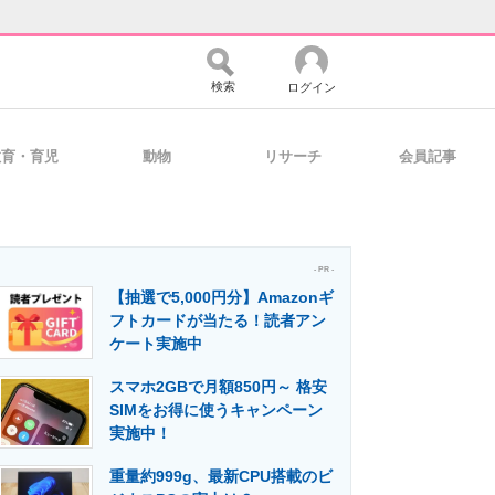
検索
ログイン
教育・育児
動物
リサーチ
会員記事
バイスの未来
好きが集まる 比べて選べる
- PR -
【抽選で5,000円分】Amazonギ
コミュニティ
マーケ×ITの今がよく分かる
フトカードが当たる！読者アン
ケート実施中
スマホ2GBで月額850円～ 格安
・活用を支援
SIMをお得に使うキャンペーン
実施中！
重量約999g、最新CPU搭載のビ