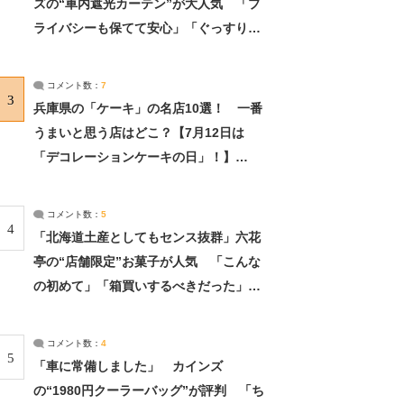
ズの“車内遮光カーテン”が大人気 「プ
ライバシーも保てて安心」「ぐっすり眠
れました」（2/2） | ライフ ねとらぼリ
サーチ：2ページ目
コメント数：
7
3
兵庫県の「ケーキ」の名店10選！ 一番
うまいと思う店はどこ？【7月12日は
「デコレーションケーキの日」！】
（2/4） | 兵庫県 ねとらぼリサーチ：2ペ
ージ目
コメント数：
5
4
「北海道土産としてもセンス抜群」六花
亭の“店舗限定”お菓子が人気 「こんな
の初めて」「箱買いするべきだった」
（1/2） | 北海道 ねとらぼリサーチ
コメント数：
4
5
「車に常備しました」 カインズ
の“1980円クーラーバッグ”が評判 「ち