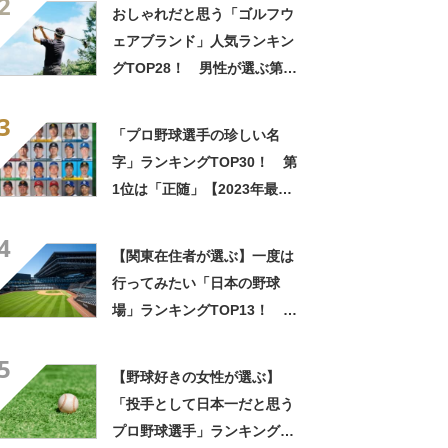
2
調査結果】
おしゃれだと思う「ゴルフウ
ェアブランド」人気ランキン
グTOP28！ 男性が選ぶ第1
位は「ナイキ」【2026年最新
3
調査結果】
「プロ野球選手の珍しい名
字」ランキングTOP30！ 第
1位は「正随」【2023年最新
調査結果】
4
【関東在住者が選ぶ】一度は
行ってみたい「日本の野球
場」ランキングTOP13！ 第
1位は「エスコンフィールド
5
HOKKAIDO」【2023年最新
【野球好きの女性が選ぶ】
調査結果】
「投手として日本一だと思う
プロ野球選手」ランキング