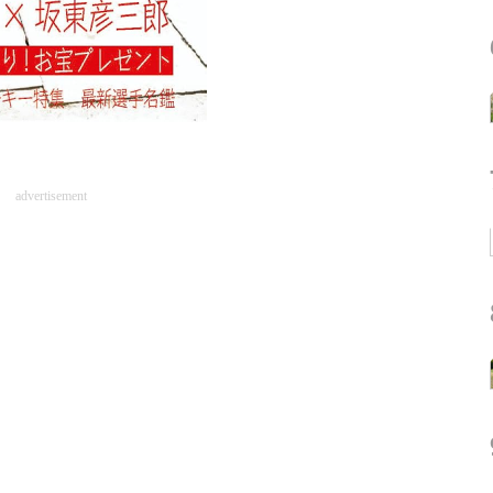
advertisement