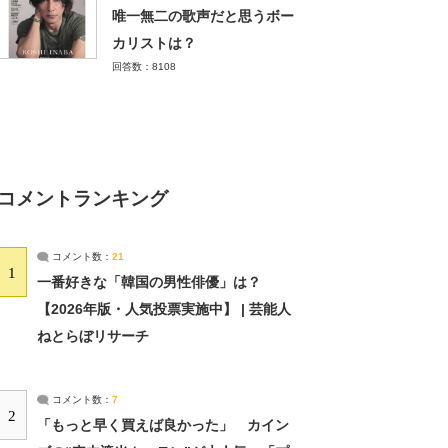
唯一無二の歌声だと思うボー
カリストは？
回答数：8108
コメントランキング
コメント数：
21
1
一番好きな「韓国の男性俳優」は？
【2026年版・人気投票実施中】 | 芸能人
ねとらぼリサーチ
コメント数：
7
2
「もっと早く買えば良かった」 カイン