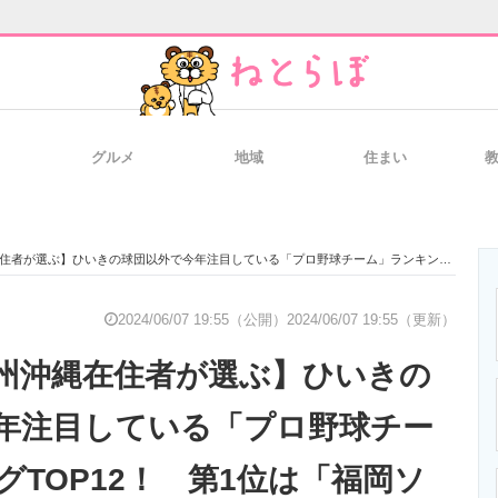
グルメ
地域
住まい
と未来を見通す
スマホと通信の最新トレンド
進化するPCとデ
きの球団以外で今年注目している「プロ野球チーム」ランキングTOP12！ 第1位は「福岡ソフトバンクホークス」【2024年最新調査結果】
のいまが分かる
企業ITのトレンドを詳説
経営リーダーの
2024/06/07 19:55（公開）
2024/06/07 19:55（更新）
州沖縄在住者が選ぶ】ひいきの
T製品の総合サイト
IT製品の技術・比較・事例
製造業のIT導入
年注目している「プロ野球チー
グTOP12！ 第1位は「福岡ソ