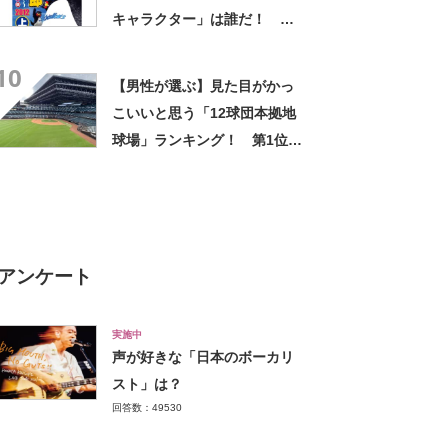
キャラクター」は誰だ！ 第1
位は「つば九郎」【2024年最
10
新投票結果】
【男性が選ぶ】見た目がかっ
こいいと思う「12球団本拠地
球場」ランキング！ 第1位は
「エスコンフィールド
HOKKAIDO」【2025年最新
調査結果】
アンケート
実施中
声が好きな「日本のボーカリ
スト」は？
回答数：49530