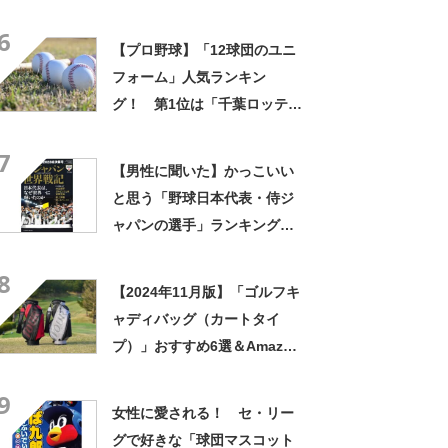
TOP9！ 第1位は「大谷翔
6
平」【2023年最新調査結果】
【プロ野球】「12球団のユニ
フォーム」人気ランキン
グ！ 第1位は「千葉ロッテマ
リーンズ」【6月19日はベー
7
スボール記念日】
【男性に聞いた】かっこいい
と思う「野球日本代表・侍ジ
ャパンの選手」ランキング
TOP27！ 第1位は「岡本和
8
真」【2024年最新調査結果】
【2024年11月版】「ゴルフキ
ャディバッグ（カートタイ
プ）」おすすめ6選＆Amazon
ランキングTOP10！
9
女性に愛される！ セ・リー
グで好きな「球団マスコット