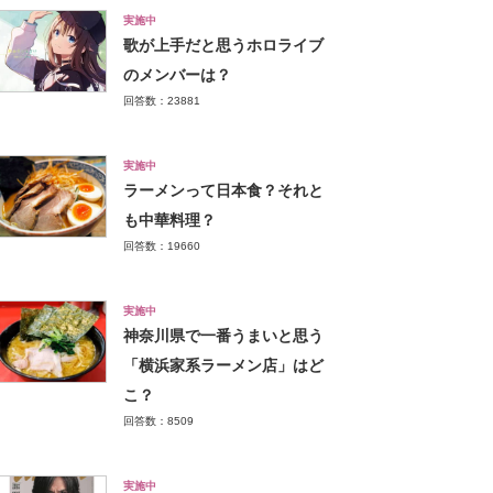
実施中
歌が上手だと思うホロライブ
のメンバーは？
回答数：23881
実施中
ラーメンって日本食？それと
も中華料理？
回答数：19660
実施中
神奈川県で一番うまいと思う
「横浜家系ラーメン店」はど
こ？
回答数：8509
実施中