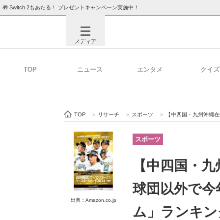
🎁 Switch 2もあたる！ プレゼントキャンペーン実施中！
メディア
TOP
ニュース
エンタメ
クイズ
注目記事を集めた総合ページ
ITの今
TOP
>
リサーチ
>
スポーツ
>
【中四国・九州沖縄在住者が選ぶ】ひい
ビジネスと働き方のヒント
AI活用
スポーツ
【中四国・九
ITエンジニア向け専門サイト
企業向けI
球団以外で今
出典：Amazon.co.jp
ム」ランキン