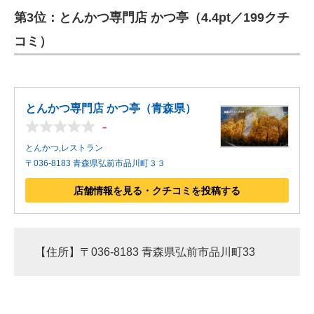
第3位：とんかつ専門店 かつ亭（4.4pt／199クチ
ITの今と未来を見通す
コミ）
スマホと通信の最新トレンド
進化するPCとデバイスの未来
とんかつ専門店 かつ亭（青森県）
好きが集まる 比べて選べる
-
とんかつ,レストラン
ビジネスと働き方のヒント
〒036-8183 青森県弘前市品川町３３
AI活用のいまが分かる
店舗情報を見る・クチコミを投稿する
企業ITのトレンドを詳説
経営リーダーのコミュニティ
【住所】〒036-8183 青森県弘前市品川町33
マーケ×ITの今がよく分かる
ITエンジニア向け専門サイト