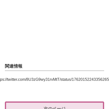
関連情報
tps://twitter.com/8U3zG9wy31rvMtT/status/1762015224335626