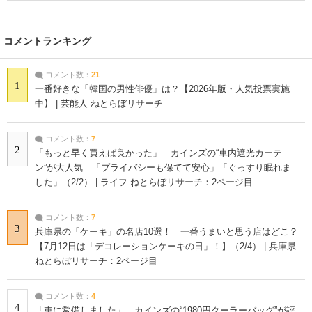
コメントランキング
コメント数：
21
1
一番好きな「韓国の男性俳優」は？【2026年版・人気投票実施
中】 | 芸能人 ねとらぼリサーチ
コメント数：
7
2
「もっと早く買えば良かった」 カインズの“車内遮光カーテ
ン”が大人気 「プライバシーも保てて安心」「ぐっすり眠れま
した」（2/2） | ライフ ねとらぼリサーチ：2ページ目
コメント数：
7
3
兵庫県の「ケーキ」の名店10選！ 一番うまいと思う店はどこ？
【7月12日は「デコレーションケーキの日」！】（2/4） | 兵庫県
ねとらぼリサーチ：2ページ目
コメント数：
4
4
「車に常備しました」 カインズの“1980円クーラーバッグ”が評