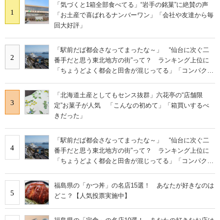
「気づくと1箱全部食べてる」“岩手の銘菓”に絶賛の声
1
「お土産で喜ばれるナンバーワン」「会社や友達から毎
回大好評」
「駅前だば都会さなってまったな～」 “仙台に次ぐ二
2
番手だと思う東北地方の街”って？ ランキング上位に
「ちょうどよく都会と田舎が混じってる」「コンパクト
にまとまったいい街」の声
「北海道土産としてもセンス抜群」六花亭の“店舗限
3
定”お菓子が人気 「こんなの初めて」「箱買いするべ
きだった」
「駅前だば都会さなってまったな～」 “仙台に次ぐ二
4
番手だと思う東北地方の街”って？ ランキング上位に
「ちょうどよく都会と田舎が混じってる」「コンパクト
にまとまったいい街」の声
福島県の「かつ丼」の名店15選！ あなたが好きなのは
5
どこ？【人気投票実施中】