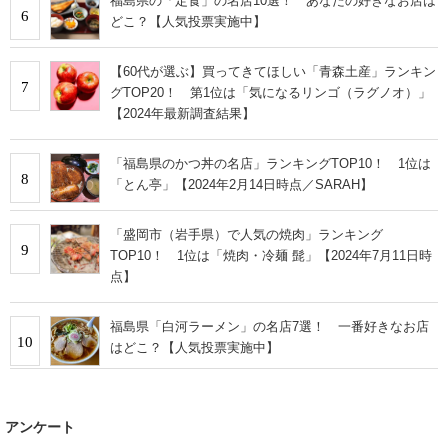
福島県の「定食」の名店10選！ あなたの好きなお店は
6
どこ？【人気投票実施中】
【60代が選ぶ】買ってきてほしい「青森土産」ランキン
7
グTOP20！ 第1位は「気になるリンゴ（ラグノオ）」
【2024年最新調査結果】
「福島県のかつ丼の名店」ランキングTOP10！ 1位は
8
「とん亭」【2024年2月14日時点／SARAH】
「盛岡市（岩手県）で人気の焼肉」ランキング
9
TOP10！ 1位は「焼肉・冷麺 髭」【2024年7月11日時
点】
福島県「白河ラーメン」の名店7選！ 一番好きなお店
10
はどこ？【人気投票実施中】
アンケート