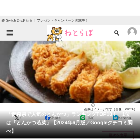
🎁 Switch 2もあたる！ プレゼントキャンペーン実施中！
ねとらぼメニュー
TOP
ニュース
エンタメ
クイズ
グルメ
地域
住まい
教育・育児
動物
リサーチ
青森県
2024/06/07 16:05（公開）
画像はイメージです（画像：PIXTA）
会員記事
「青森県で人気のとんかつ」ランキングTOP10！ 1位
X
Share
LINE
hatena
は「とんかつ若菜」【2024年6月版／Googleクチコミ調
メディア
べ】
目次を表示
注目記事を集めた総合ページ