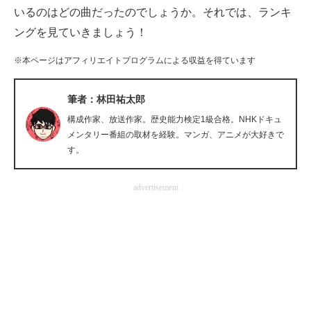
いるのはどの曲だったのでしょうか。それでは、ランキ
企業向けIT製品の総合サイト
ングを見ていきましょう！
IT製品の技術・比較・事例
※本ページはアフィリエイトプログラムによる収益を得ています
製造業のIT導入・活用を支援
筆者：林田祐太郎
モノづくり技術者専門サイト
構成作家、放送作家。歴史能力検定1級合格。NHKドキュ
メンタリー番組の取材を経験。マンガ、アニメが大好きで
エレクトロニクス専門サイト
す。
電子設計の基本と応用
advertisement
エネルギーの専門メディア
建設×テクノロジーの最前線
ちょっと気になるネットの話題