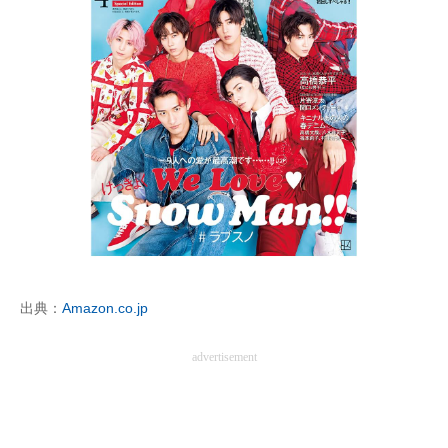
出典：
Amazon.co.jp
advertisement