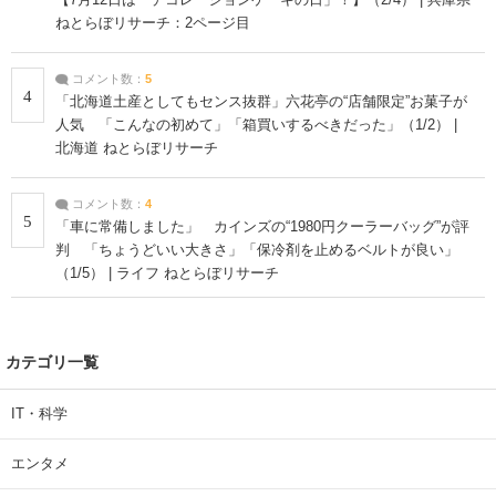
ねとらぼリサーチ：2ページ目
コメント数：
5
4
「北海道土産としてもセンス抜群」六花亭の“店舗限定”お菓子が
人気 「こんなの初めて」「箱買いするべきだった」（1/2） |
北海道 ねとらぼリサーチ
コメント数：
4
5
「車に常備しました」 カインズの“1980円クーラーバッグ”が評
判 「ちょうどいい大きさ」「保冷剤を止めるベルトが良い」
（1/5） | ライフ ねとらぼリサーチ
カテゴリ一覧
IT・科学
エンタメ