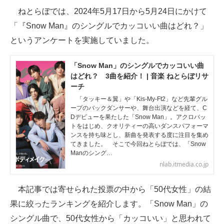
ねとらぼでは、2024年5月17日から5月24日にかけて
ITの今と未来を見通す
「『Snow Man』のシングルでカッコいい曲はどれ？」
というアンケートを実施していました。
スマホと通信の最新トレンド
進化するPCとデバイスの未来
「Snow Man」のシングルでカッコいい曲
はどれ？ 3曲を紹介！ | 音楽 ねとらぼリサ
好きが集まる 比べて選べる
ーチ
「タッキー＆翼」や「Kis-My-Ft2」など先輩グル
ビジネスと働き方のヒント
ープのバックダンサーや、舞台出演などを経て、C
Dデビューを果たした「Snow Man」。アクロバッ
トをはじめ、クオリティーの高いダンスパフォーマ
AI活用のいまが分かる
ンスを持ち味とし、新曲を発表する度に注目を集め
てきました。 そこで今回ねとらぼでは、「Snow
企業ITのトレンドを詳説
Manのシング…
nlab.itmedia.co.jp
経営リーダーのコミュニティ
本記事では寄せられた投票の中から「50代女性」の結
マーケ×ITの今がよく分かる
果に絞ったランキングを紹介します。「Snow Man」の
ITエンジニア向け専門サイト
シングル曲で、50代女性から「カッコいい」と思われて