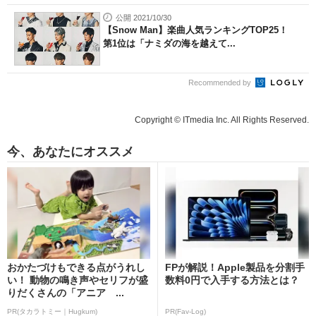
公開 2021/10/30
【Snow Man】楽曲人気ランキングTOP25！
第1位は「ナミダの海を越えて...
Recommended by
Copyright © ITmedia Inc. All Rights Reserved.
今、あなたにオススメ
おかたづけもできる点がうれし
FPが解説！Apple製品を分割手
い！ 動物の鳴き声やセリフが盛
数料0円で入手する方法とは？
りだくさんの「アニア ...
PR(タカラトミー｜Hugkum)
PR(Fav-Log)