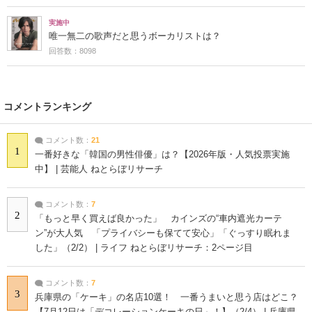
実施中
唯一無二の歌声だと思うボーカリストは？
回答数：8098
コメントランキング
コメント数：
21
1
一番好きな「韓国の男性俳優」は？【2026年版・人気投票実施
中】 | 芸能人 ねとらぼリサーチ
コメント数：
7
2
「もっと早く買えば良かった」 カインズの“車内遮光カーテ
ン”が大人気 「プライバシーも保てて安心」「ぐっすり眠れま
した」（2/2） | ライフ ねとらぼリサーチ：2ページ目
コメント数：
7
3
兵庫県の「ケーキ」の名店10選！ 一番うまいと思う店はどこ？
【7月12日は「デコレーションケーキの日」！】（2/4） | 兵庫県