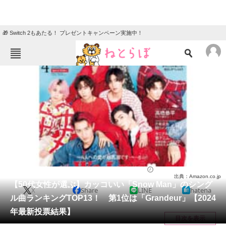
🎁 Switch 2もあたる！ プレゼントキャンペーン実施中！
ねとらぼメニュー
TOP
ニュース
エンタメ
クイズ
グルメ
地域
住まい
教育・育児
動物
リサーチ
音楽
2024/06/15 14:45（公開）
出典：Amazon.co.jp
会員記事
【50代女性が選ぶ】カッコいい「Snow Man」のシング
X
Share
LINE
hatena
ル曲ランキングTOP13！ 第1位は「Grandeur」【2024
メディア
年最新投票結果】
目次を表示
注目記事を集めた総合ページ