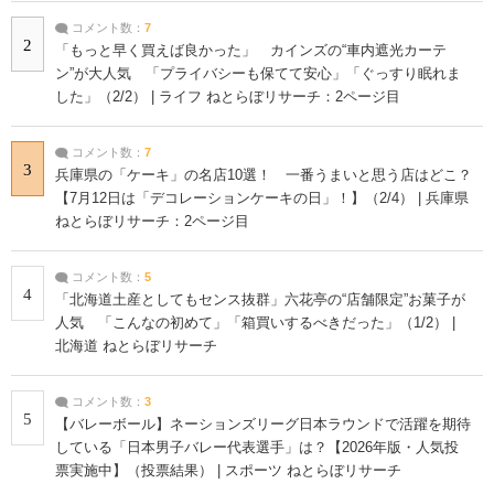
コメント数：
7
2
「もっと早く買えば良かった」 カインズの“車内遮光カーテ
ン”が大人気 「プライバシーも保てて安心」「ぐっすり眠れま
した」（2/2） | ライフ ねとらぼリサーチ：2ページ目
コメント数：
7
3
兵庫県の「ケーキ」の名店10選！ 一番うまいと思う店はどこ？
【7月12日は「デコレーションケーキの日」！】（2/4） | 兵庫県
ねとらぼリサーチ：2ページ目
コメント数：
5
4
「北海道土産としてもセンス抜群」六花亭の“店舗限定”お菓子が
人気 「こんなの初めて」「箱買いするべきだった」（1/2） |
北海道 ねとらぼリサーチ
コメント数：
3
5
【バレーボール】ネーションズリーグ日本ラウンドで活躍を期待
している「日本男子バレー代表選手」は？【2026年版・人気投
票実施中】（投票結果） | スポーツ ねとらぼリサーチ