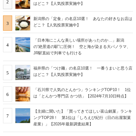
2
はどこ？【人気投票実施中】
新潟県の「定食」の名店10選！ あなたの好きなお店は
3
どこ？【人気投票実施中】
「日本海にこんな美しい場所があったのか…」新潟
4
の“絶景道の駅”に圧倒！ 空と海が染まる大パノラマ、
JR駅直結で列車でも行ける
福井県の「つけ麺」の名店10選！ 一番うまいと思う店
5
はどこ？【人気投票実施中】
「石川県で人気のとんかつ」ランキングTOP10！ 1位
6
は「とんかつ専門店 かつ坊」【2024年7月10日時点】
【主婦に聞いた】「買ってきてほしい富山銘菓」ランキ
7
ングTOP28！ 第1位は「しろえび紀行（日の出屋製菓
産業）」【2026年最新調査結果】