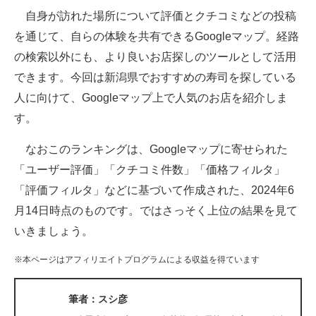
自身が訪れた場所について評価とクチコミなどの投稿
ITの今と未来を見通す
を通じて、自らの体験を共有できるGoogleマップ。経路
の検索以外にも、より良いお店探しのツールとして活用
スマホと通信の最新トレンド
できます。今回は新潟県でおすすめの寿司を探している
進化するPCとデバイスの未来
人に向けて、Googleマップ上で人気のお店を紹介しま
す。
好きが集まる 比べて選べる
なおこのランキングは、Googleマップに寄せられた
ビジネスと働き方のヒント
「ユーザー評価」「クチコミ件数」「価格フィルタ」
AI活用のいまが分かる
「評価フィルタ」などに基づいて作成された、2024年6
月14日時点のものです。ではさっそく上位の結果を見て
企業ITのトレンドを詳説
いきましょう。
経営リーダーのコミュニティ
※本ページはアフィリエイトプログラムによる収益を得ています
マーケ×ITの今がよく分かる
筆者：スシ彦
ITエンジニア向け専門サイト