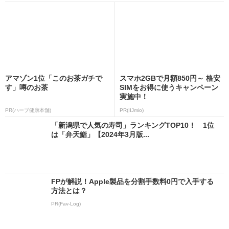
アマゾン1位「このお茶ガチで
スマホ2GBで月額850円～ 格安
す」噂のお茶
SIMをお得に使うキャンペーン
実施中！
PR(ハーブ健康本舗)
PR(IIJmio)
「新潟県で人気の寿司」ランキングTOP10！ 1位
は「弁天鮨」【2024年3月版...
FPが解説！Apple製品を分割手数料0円で入手する
方法とは？
PR(Fav-Log)