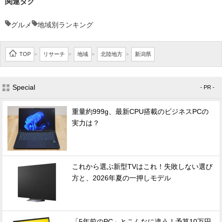
関連タグ
グルメ
地域別ランキング
TOP
リサーチ
地域
北陸地方
新潟県
>
>
>
>
Special
- PR -
重量約999g、最新CPU搭載のビジネスPCの
実力は？
これから選ぶ新型TVはこれ！失敗しない選び
方と、2026年夏の一押しモデル
「5年前のPC」とこんなに違う！予算10万円