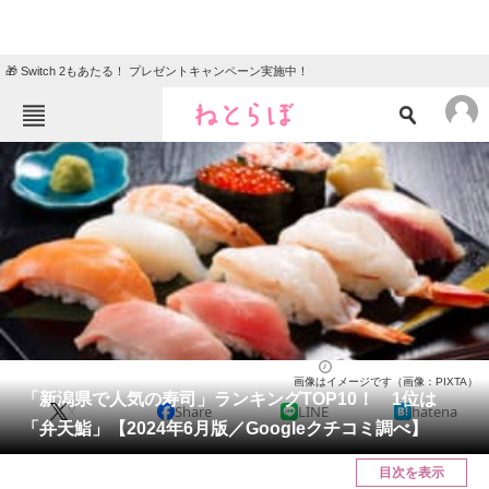
🎁 Switch 2もあたる！ プレゼントキャンペーン実施中！
ねとらぼメニュー
TOP
ニュース
エンタメ
クイズ
グルメ
地域
住まい
教育・育児
動物
リサーチ
新潟県
2024/06/16 22:30（公開）
画像はイメージです（画像：PIXTA）
会員記事
「新潟県で人気の寿司」ランキングTOP10！ 1位は
X
Share
LINE
hatena
「弁天鮨」【2024年6月版／Googleクチコミ調べ】
メディア
目次を表示
注目記事を集めた総合ページ