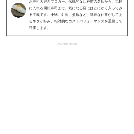
お寿司大好きブロガー。伝統的な江戸前の名店から、気軽
企業向けIT製品の総合サイト
に入れる回転寿司まで、気になる店にはとにかく入ってみ
る主義です。小鰭、針魚、煮蛤など、繊細な仕事がしてあ
IT製品の技術・比較・事例
るネタが好み。相対的なコストパフォーマンスを重視して
評価します。
製造業のIT導入・活用を支援
advertisement
モノづくり技術者専門サイト
エレクトロニクス専門サイト
電子設計の基本と応用
エネルギーの専門メディア
建設×テクノロジーの最前線
ちょっと気になるネットの話題