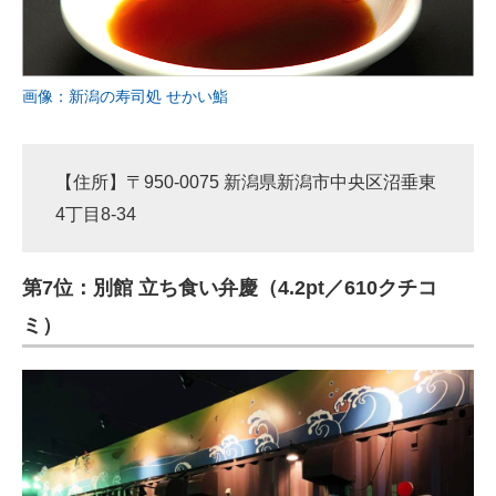
画像：新潟の寿司処 せかい鮨
【住所】〒950-0075 新潟県新潟市中央区沼垂東
4丁目8-34
第7位：別館 立ち食い弁慶（4.2pt／610クチコ
ミ）