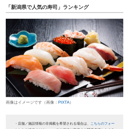
「新潟県で人気の寿司」ランキング
ITの今と未来を見通す
スマホと通信の最新トレンド
進化するPCとデバイスの未来
好きが集まる 比べて選べる
ビジネスと働き方のヒント
AI活用のいまが分かる
企業ITのトレンドを詳説
経営リーダーのコミュニティ
画像はイメージです（画像：
PIXTA
）
マーケ×ITの今がよく分かる
ITエンジニア向け専門サイト
・店舗／施設情報の非掲載を希望される場合は、
こちらのフォー