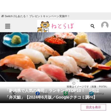
🎁 Switch 2もあたる！ プレゼントキャンペーン実施中！
ねとらぼメニュー
TOP
ニュース
エンタメ
クイズ
グルメ
地域
住まい
教育・育児
動物
リサーチ
新潟県
2024/06/16 22:30（公開）
画像はイメージです（画像：PIXTA）
会員記事
「新潟県で人気の寿司」ランキングTOP10！ 1位は
X
Share
LINE
hatena
「弁天鮨」【2024年6月版／Googleクチコミ調べ】
メディア
目次を表示
注目記事を集めた総合ページ