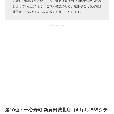
ム
からご連絡ください。 ※ご連絡は直接のご関係者様からのみ
企業向けIT製品の総合サイト
とさせていただきます。ご本人確認のため、連絡が取れるお電話
番号かメールアドレスの記載をお願いいたします。
IT製品の技術・比較・事例
advertisement
製造業のIT導入・活用を支援
モノづくり技術者専門サイト
エレクトロニクス専門サイト
電子設計の基本と応用
エネルギーの専門メディア
建設×テクノロジーの最前線
ちょっと気になるネットの話題
第10位：一心寿司 新発田城北店（4.1pt／565クチ