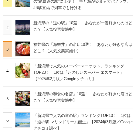
の“絶景道の駅”に圧倒！ 空と海が染まる大パノラマ、
JR駅直結で列車でも行ける
新潟県の「道の駅」10選！ あなたが一番好きなのはど
2
こ？【人気投票実施中】
福井県の「海鮮丼」の名店10選！ あなたが好きな店は
3
どこ？【人気投票実施中】
「新潟県で人気のスーパーマーケット」ランキング
4
TOP20！ 1位は「たのしいスーパー エスマート」
【2025年2月版／Googleクチコミ】
「新潟県の和食の名店」10選！ あなたが好きな店はど
5
こ？【人気投票実施中】
「新潟県で人気の道の駅」ランキングTOP10！ 1位は
6
「道の駅 マリンドリーム能生」【2024年3月版／Google
クチコミ調べ】