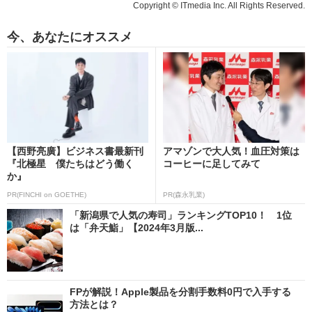
Copyright © ITmedia Inc. All Rights Reserved.
今、あなたにオススメ
【西野亮廣】ビジネス書最新刊
アマゾンで大人気！血圧対策は
『北極星 僕たちはどう働く
コーヒーに足してみて
か』
PR(FINCHI on GOETHE)
PR(森永乳業)
「新潟県で人気の寿司」ランキングTOP10！ 1位
は「弁天鮨」【2024年3月版...
FPが解説！Apple製品を分割手数料0円で入手する
方法とは？