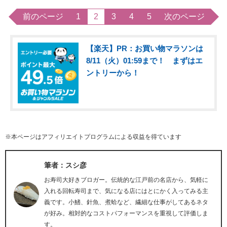
前のページ
1
2
3
4
5
次のページ
【楽天】PR：お買い物マラソンは
8/11（火）01:59まで！ まずはエ
ントリーから！
※本ページはアフィリエイトプログラムによる収益を得ています
筆者：スシ彦
お寿司大好きブロガー。伝統的な江戸前の名店から、気軽に
入れる回転寿司まで、気になる店にはとにかく入ってみる主
義です。小鰭、針魚、煮蛤など、繊細な仕事がしてあるネタ
が好み。相対的なコストパフォーマンスを重視して評価しま
す。