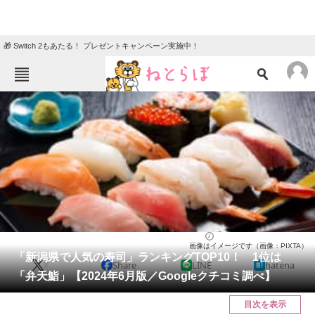
🎁 Switch 2もあたる！ プレゼントキャンペーン実施中！
ねとらぼメニュー
TOP
ニュース
エンタメ
クイズ
グルメ
地域
住まい
教育・育児
動物
リサーチ
新潟県
2024/06/16 22:30（公開）
画像はイメージです（画像：PIXTA）
会員記事
「新潟県で人気の寿司」ランキングTOP10！ 1位は
X
Share
LINE
hatena
「弁天鮨」【2024年6月版／Googleクチコミ調べ】
メディア
目次を表示
注目記事を集めた総合ページ