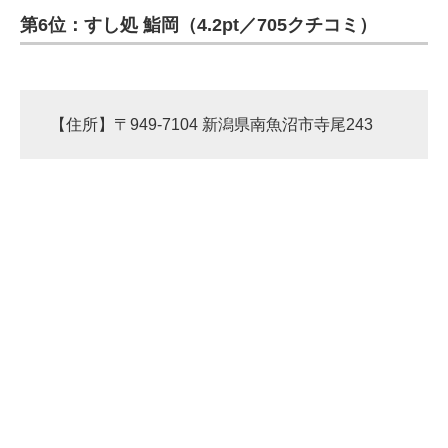
第6位：すし処 鮨岡（4.2pt／705クチコミ）
ITの今と未来を見通す
スマホと通信の最新トレンド
【住所】〒949-7104 新潟県南魚沼市寺尾243
進化するPCとデバイスの未来
好きが集まる 比べて選べる
ビジネスと働き方のヒント
AI活用のいまが分かる
企業ITのトレンドを詳説
経営リーダーのコミュニティ
マーケ×ITの今がよく分かる
ITエンジニア向け専門サイト