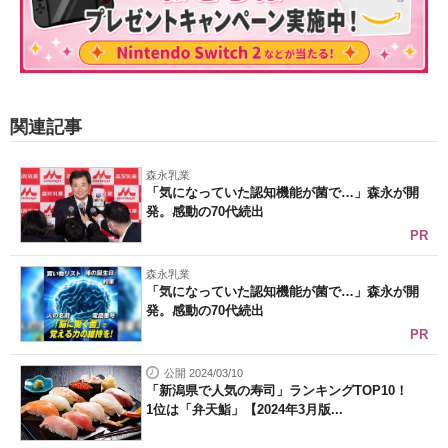
関連記事
森永乳業
「気になっていた認知機能が菌で…」森永が開
発。感動の70代続出
PR
森永乳業
「気になっていた認知機能が菌で…」森永が開
発。感動の70代続出
PR
公開 2024/03/10
「新潟県で人気の寿司」ランキングTOP10！
1位は「弁天鮨」【2024年3月版...