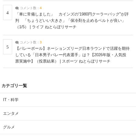
コメント数：
4
4
「車に常備しました」 カインズの“1980円クーラーバッグ”が評
判 「ちょうどいい大きさ」「保冷剤を止めるベルトが良い」
（1/5） | ライフ ねとらぼリサーチ
コメント数：
3
5
【バレーボール】ネーションズリーグ日本ラウンドで活躍を期待
している「日本男子バレー代表選手」は？【2026年版・人気投
票実施中】（投票結果） | スポーツ ねとらぼリサーチ
カテゴリ一覧
IT・科学
エンタメ
グルメ