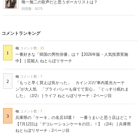
唯一無二の歌声だと思うボーカリストは？
回答数：8175
コメントランキング
コメント数：
21
1
一番好きな「韓国の男性俳優」は？【2026年版・人気投票実施
中】 | 芸能人 ねとらぼリサーチ
コメント数：
7
2
「もっと早く買えば良かった」 カインズの“車内遮光カーテ
ン”が大人気 「プライバシーも保てて安心」「ぐっすり眠れま
した」（2/2） | ライフ ねとらぼリサーチ：2ページ目
コメント数：
7
3
兵庫県の「ケーキ」の名店10選！ 一番うまいと思う店はどこ？
【7月12日は「デコレーションケーキの日」！】（2/4） | 兵庫県
ねとらぼリサーチ：2ページ目