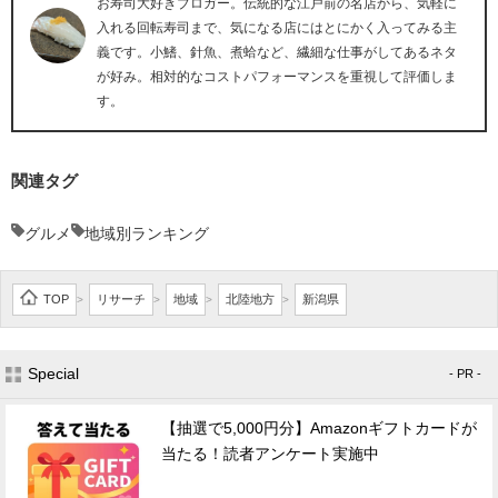
お寿司大好きブロガー。伝統的な江戸前の名店から、気軽に
入れる回転寿司まで、気になる店にはとにかく入ってみる主
義です。小鰭、針魚、煮蛤など、繊細な仕事がしてあるネタ
が好み。相対的なコストパフォーマンスを重視して評価しま
す。
関連タグ
グルメ
地域別ランキング
TOP
リサーチ
地域
北陸地方
新潟県
>
>
>
>
Special
- PR -
【抽選で5,000円分】Amazonギフトカードが
当たる！読者アンケート実施中