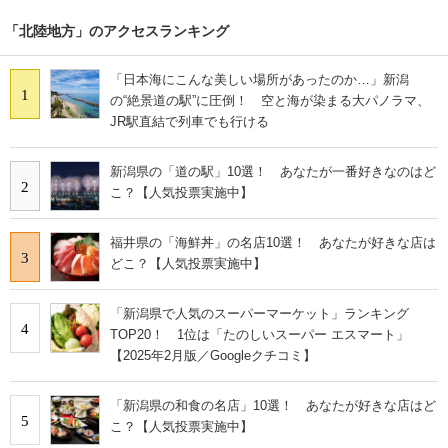
「北陸地方」のアクセスランキング
「日本海にこんな美しい場所があったのか…」新潟
1
の“絶景道の駅”に圧倒！ 空と海が染まる大パノラマ、
JR駅直結で列車でも行ける
新潟県の「道の駅」10選！ あなたが一番好きなのはど
2
こ？【人気投票実施中】
福井県の「海鮮丼」の名店10選！ あなたが好きな店は
3
どこ？【人気投票実施中】
「新潟県で人気のスーパーマーケット」ランキング
4
TOP20！ 1位は「たのしいスーパー エスマート」
【2025年2月版／Googleクチコミ】
「新潟県の和食の名店」10選！ あなたが好きな店はど
5
こ？【人気投票実施中】