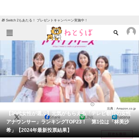
🎁 Switch 2もあたる！ プレゼントキャンペーン実施中！
ねとらぼメニュー
TOP
ニュース
エンタメ
クイズ
グルメ
地域
住まい
教育・育児
動物
リサーチ
アナウンサー
2024/07/01 20:50（公開）
出典：Amazon.co.jp
会員記事
【30代女性が選ぶ】元気がもらえる「テレビ朝日の女性
X
Share
LINE
hatena
アナウンサー」ランキングTOP23！ 第1位は「林美沙
メディア
希」【2024年最新投票結果】
目次を表示
注目記事を集めた総合ページ