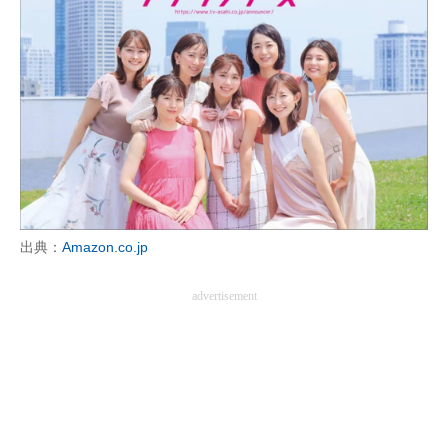
出典：
Amazon.co.jp
advertisement