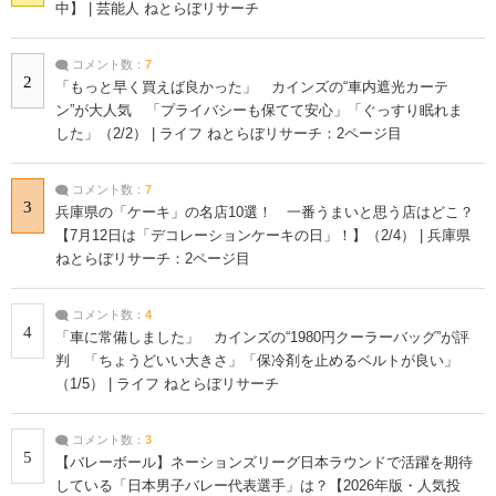
中】 | 芸能人 ねとらぼリサーチ
コメント数：
7
2
「もっと早く買えば良かった」 カインズの“車内遮光カーテ
ン”が大人気 「プライバシーも保てて安心」「ぐっすり眠れま
した」（2/2） | ライフ ねとらぼリサーチ：2ページ目
コメント数：
7
3
兵庫県の「ケーキ」の名店10選！ 一番うまいと思う店はどこ？
【7月12日は「デコレーションケーキの日」！】（2/4） | 兵庫県
ねとらぼリサーチ：2ページ目
コメント数：
4
4
「車に常備しました」 カインズの“1980円クーラーバッグ”が評
判 「ちょうどいい大きさ」「保冷剤を止めるベルトが良い」
（1/5） | ライフ ねとらぼリサーチ
コメント数：
3
5
【バレーボール】ネーションズリーグ日本ラウンドで活躍を期待
している「日本男子バレー代表選手」は？【2026年版・人気投