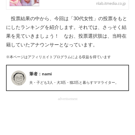
nlab.itmedia.co.jp
企業向けIT製品の総合サイト
投票結果の中から、今回は「30代女性」の投票をもと
IT製品の技術・比較・事例
にしたランキングを紹介します。それでは、さっそく結
製造業のIT導入・活用を支援
果を見ていきましょう！ なお、投票選択肢は、当時在
籍していたアナウンサーとなっています。
モノづくり技術者専門サイト
※本ページはアフィリエイトプログラムによる収益を得ています
エレクトロニクス専門サイト
電子設計の基本と応用
筆者：nami
夫・子ども3人・犬3匹・猫2匹と暮らすママライター。
エネルギーの専門メディア
建設×テクノロジーの最前線
advertisement
ちょっと気になるネットの話題