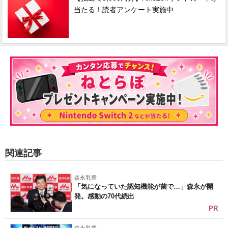
当たる！読者アンケート実施中
関連記事
森永乳業
「気になっていた認知機能が菌で…」森永が開
発。感動の70代続出
PR