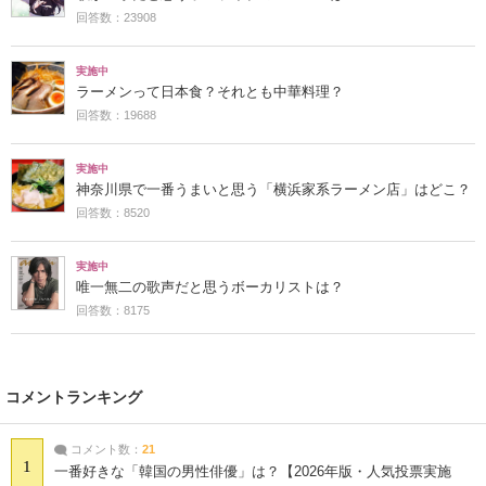
回答数：23908
実施中
ラーメンって日本食？それとも中華料理？
回答数：19688
実施中
神奈川県で一番うまいと思う「横浜家系ラーメン店」はどこ？
回答数：8520
実施中
唯一無二の歌声だと思うボーカリストは？
回答数：8175
コメントランキング
コメント数：
21
1
一番好きな「韓国の男性俳優」は？【2026年版・人気投票実施