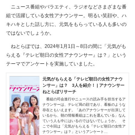
ニュース番組やバラエティ、ラジオなどさまざまな番
ITの今と未来を見通す
組で活躍している女性アナウンサー。明るい笑顔や、ハ
キハキとした話し方に、元気をもらっている人も多いの
スマホと通信の最新トレンド
ではないでしょうか。
進化するPCとデバイスの未来
ねとらぼでは、2024年1月1日～8日の間に「元気がも
好きが集まる 比べて選べる
らえる『テレビ朝日の女性アナウンサー』は？」という
テーマでアンケートを実施していました。
ビジネスと働き方のヒント
AI活用のいまが分かる
元気がもらえる「テレビ朝日の女性アナウ
ンサー」は？ 3人を紹介！ | アナウンサー
企業ITのトレンドを詳説
ねとらぼリサーチ
番組の司会進行やニュースの読み手を担当するア
経営リーダーのコミュニティ
ナウンサーは、テレビ局の顔であり、看板のような
存在ともいえます。「あのアナウンサーが出演して
いるから、朝の情報番組はこれを選んでいる」なん
マーケ×ITの今がよく分かる
ていう人も中にはいるのではないでしょうか。 そ
こで今回は「元気がもらえる『テレビ朝日の女性ア
ITエンジニア向け専門サイト
ナウンサー』は？」というアンケート…