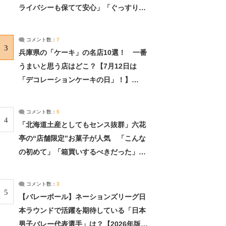
ライバシーも保てて安心」「ぐっすり眠
れました」（2/2） | ライフ ねとらぼリ
サーチ：2ページ目
コメント数：
7
3
兵庫県の「ケーキ」の名店10選！ 一番
うまいと思う店はどこ？【7月12日は
「デコレーションケーキの日」！】
（2/4） | 兵庫県 ねとらぼリサーチ：2ペ
ージ目
コメント数：
5
4
「北海道土産としてもセンス抜群」六花
亭の“店舗限定”お菓子が人気 「こんな
の初めて」「箱買いするべきだった」
（1/2） | 北海道 ねとらぼリサーチ
コメント数：
3
5
【バレーボール】ネーションズリーグ日
本ラウンドで活躍を期待している「日本
男子バレー代表選手」は？【2026年版・