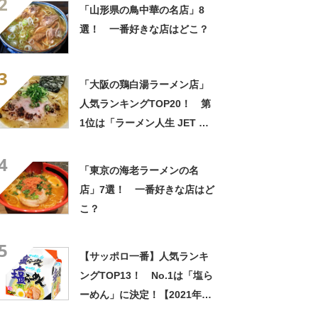
2
ンデータベース】
「山形県の鳥中華の名店」8
選！ 一番好きな店はどこ？
3
「大阪の鶏白湯ラーメン店」
人気ランキングTOP20！ 第
1位は「ラーメン人生 JET 福
島本店」【2023年8月21日時
4
点の評価／ラーメンデータベ
「東京の海老ラーメンの名
ース】
店」7選！ 一番好きな店はど
こ？
5
【サッポロ一番】人気ランキ
ングTOP13！ No.1は「塩ら
ーめん」に決定！【2021年最
新投票結果】