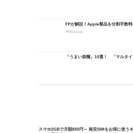
FPが解説！Apple製品を分割手数
PR(Fav-Log)
「うまい袋麺」10選！ 「マルタイラ
スマホ2GBで月額850円～ 格安SIMをお得に使う