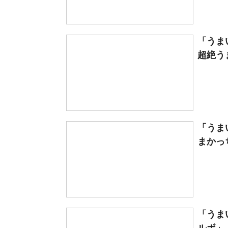
「うま
超絶うま
「うま
まかっち
「うま