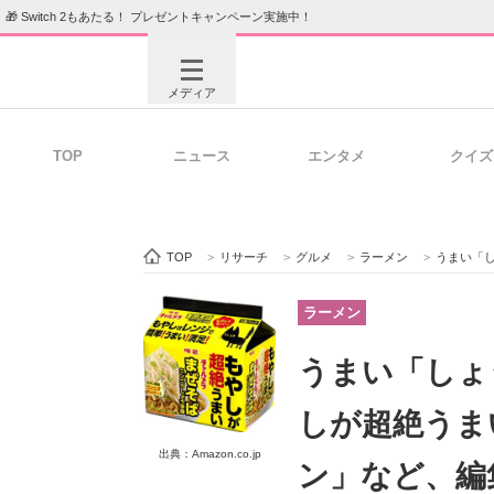
🎁 Switch 2もあたる！ プレゼントキャンペーン実施中！
メディア
TOP
ニュース
エンタメ
クイズ
注目記事を集めた総合ページ
ITの今
TOP
>
リサーチ
>
グルメ
>
ラーメン
>
うまい「しょうゆ味
ビジネスと働き方のヒント
AI活用
ラーメン
うまい「しょ
ITエンジニア向け専門サイト
企業向けI
しが超絶うま
出典：Amazon.co.jp
ン」など、編