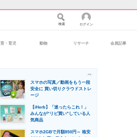
検索
ログイン
教育・育児
動物
リサーチ
会員記事
バイスの未来
好きが集まる 比べて選べる
- PR -
スマホの写真／動画をもう一段
コミュニティ
マーケ×ITの今がよく分かる
安全に 買い切りクラウドストレ
ージ
【iHerb】「迷ったらこれ！」
・活用を支援
みんなが"リピ買い"している人
気商品
スマホ2GBで月額850円～ 格安