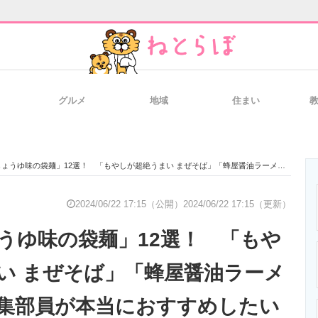
グルメ
地域
住まい
と未来を見通す
スマホと通信の最新トレンド
進化するPCとデ
の袋麺」12選！ 「もやしが超絶うまい まぜそば」「蜂屋醤油ラーメン」など、編集部員が本当におすすめしたい逸品を紹介！【2024年6月最新版】
のいまが分かる
企業ITのトレンドを詳説
経営リーダーの
2024/06/22 17:15（公開）
2024/06/22 17:15（更新）
うゆ味の袋麺」12選！ 「もや
T製品の総合サイト
IT製品の技術・比較・事例
製造業のIT導入
い まぜそば」「蜂屋醤油ラーメ
集部員が本当におすすめしたい