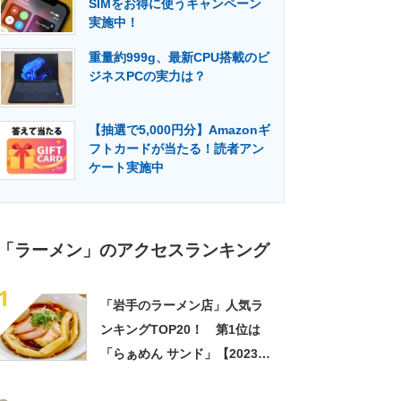
SIMをお得に使うキャンペーン
門メディア
建設×テクノロジーの最前線
実施中！
重量約999g、最新CPU搭載のビ
ジネスPCの実力は？
【抽選で5,000円分】Amazonギ
フトカードが当たる！読者アン
ケート実施中
「ラーメン」のアクセスランキング
1
「岩手のラーメン店」人気ラ
ンキングTOP20！ 第1位は
「らぁめん サンド」【2023年
10月23日時点の評価／ラーメ