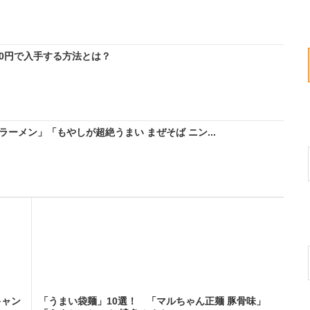
料0円で入手する方法とは？
ーメン」「もやしが超絶うまい まぜそば ニン...
キャン
「うまい袋麺」10選！ 「マルちゃん正麺 豚骨味」