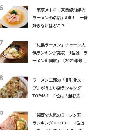
6
「東京メトロ・東西線沿線の
ラーメンの名店」8選！ 一番
好きな店はどこ？
7
「札幌ラーメン」チェーン人
気ランキング発表 1位は「ラ
ーメン山岡家」【2021年最新
投票結果】
8
ラーメン二郎の「非乳化スー
プ」がうまい店ランキング
TOP43！ 1位は「越谷店」
【2022年最新調査結果】
9
「関西で人気のラーメン荘」
ランキングTOP10！ 1位は