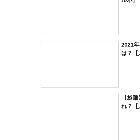
ルボ」
202
は？【
【袋麺
れ？【