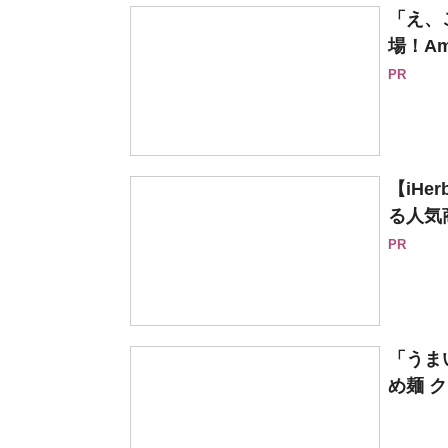
「え、
場！Am
PR
【iH
る人気
PR
「うま
め麺 ク