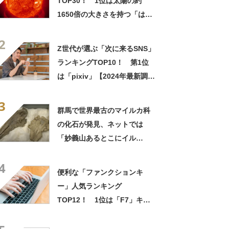
TOP30！ 1位は太陽の約
1650倍の大きさを持つ「はく
ちょう座V1489星」！
2
【2021年最新版】
Z世代が選ぶ「次に来るSNS」
ランキングTOP10！ 第1位
は「pixiv」【2024年最新調査
結果】
3
群馬で世界最古のマイルカ科
の化石が発見、ネットでは
「妙義山あるとこにイル
カ？」「群馬に海があったの
4
か！」など驚きの声
便利な「ファンクションキ
ー」人気ランキング
TOP12！ 1位は「F7」キー
【2022年最新投票結果】