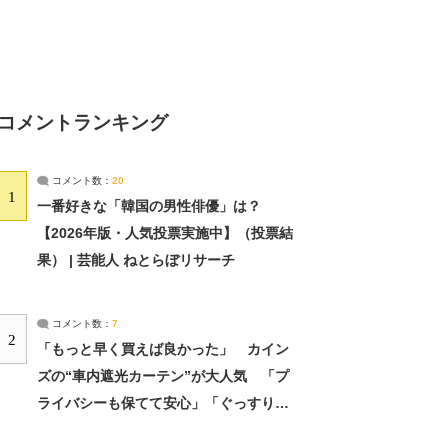
コメントランキング
コメント数：
20
1
一番好きな「韓国の男性俳優」は？
【2026年版・人気投票実施中】（投票結
果） | 芸能人 ねとらぼリサーチ
コメント数：
7
2
「もっと早く買えば良かった」 カイン
ズの“車内遮光カーテン”が大人気 「プ
ライバシーも保てて安心」「ぐっすり眠
れました」（2/2） | ライフ ねとらぼリ