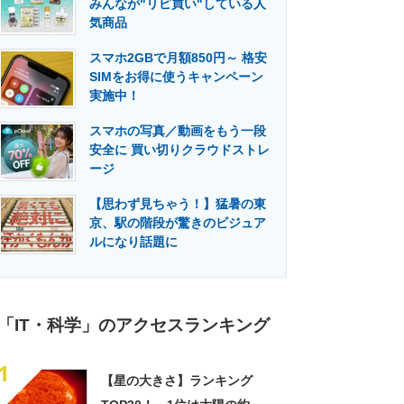
みんなが"リピ買い"している人
門メディア
建設×テクノロジーの最前線
気商品
スマホ2GBで月額850円～ 格安
SIMをお得に使うキャンペーン
実施中！
スマホの写真／動画をもう一段
安全に 買い切りクラウドストレ
ージ
【思わず見ちゃう！】猛暑の東
京、駅の階段が驚きのビジュア
ルになり話題に
「IT・科学」のアクセスランキング
1
【星の大きさ】ランキング