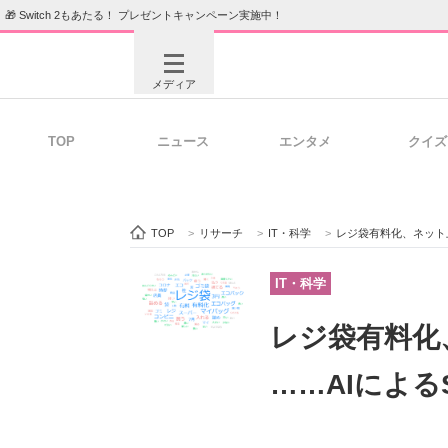
🎁 Switch 2もあたる！ プレゼントキャンペーン実施中！
メディア
TOP
ニュース
エンタメ
クイズ
注目記事を集めた総合ページ
ITの今
TOP
>
リサーチ
>
IT・科学
>
レジ袋有料化、ネット
ビジネスと働き方のヒント
AI活用
IT・科学
レジ袋有料
ITエンジニア向け専門サイト
企業向けI
……AIによる