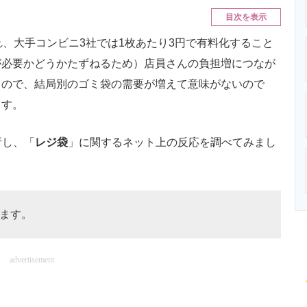
ニクス専門サイト
電子設計の基本と応用
エネルギーの専
目次を表示
、大手コンビニ3社では1枚あたり3円で有料化すること
が必要かどうかたずねるため）店員さんの負担増につなが
るので、結局別のゴミ袋の需要が増えて意味がないので
ます。
析し、「
レジ袋
」に関するネット上の反応を調べてみまし
ます。
advertisement