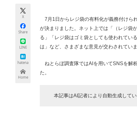
モノづくり技術者専門サイト
エレクトロ
X
7月1日からレジ袋の有料化が義務付けられ
が決まりました。ネット上では「（レジ袋
Share
ちょっと気になるネットの話題
る」「レジ袋はゴミ袋としても使われてい
は」など、さまざまな意見が交わされてい
LINE
hatena
ねとらぼ調査隊ではAIを用いてSNSを解
た。
Home
本記事はAI記者により自動生成してい