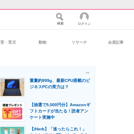
検索
ログイン
教育・育児
動物
リサーチ
会員記事
バイスの未来
好きが集まる 比べて選べる
- PR -
重量約999g、最新CPU搭載のビ
コミュニティ
マーケ×ITの今がよく分かる
ジネスPCの実力は？
【抽選で5,000円分】Amazonギ
・活用を支援
フトカードが当たる！読者アン
ケート実施中
【iHerb】「迷ったらこれ！」