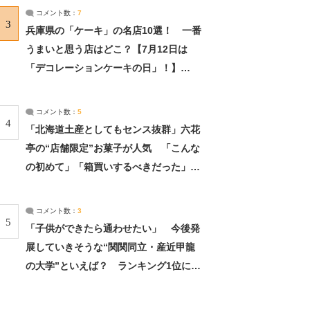
サーチ：2ページ目
コメント数：
7
3
兵庫県の「ケーキ」の名店10選！ 一番
うまいと思う店はどこ？【7月12日は
「デコレーションケーキの日」！】
（2/4） | 兵庫県 ねとらぼリサーチ：2ペ
ージ目
コメント数：
5
4
「北海道土産としてもセンス抜群」六花
亭の“店舗限定”お菓子が人気 「こんな
の初めて」「箱買いするべきだった」
（1/2） | 北海道 ねとらぼリサーチ
コメント数：
3
5
「子供ができたら通わせたい」 今後発
展していきそうな“関関同立・産近甲龍
の大学”といえば？ ランキング1位に学
生の声「学問の街のように多様に学べ
る」「就職や進学の実績も高い」 | 大学