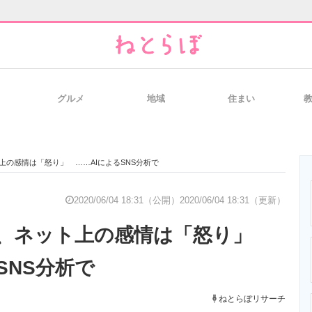
グルメ
地域
住まい
と未来を見通す
スマホと通信の最新トレンド
進化するPCとデ
上の感情は「怒り」 ……AIによるSNS分析で
のいまが分かる
企業ITのトレンドを詳説
経営リーダーの
2020/06/04 18:31（公開）
2020/06/04 18:31（更新）
化、ネット上の感情は「怒り」
T製品の総合サイト
IT製品の技術・比較・事例
製造業のIT導入
SNS分析で
ねとらぼリサーチ