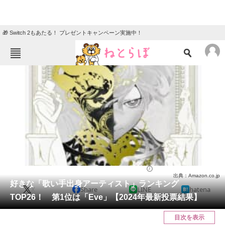
🎁 Switch 2もあたる！ プレゼントキャンペーン実施中！
ねとらぼメニュー
TOP
ニュース
エンタメ
クイズ
グルメ
地域
住まい
教育・育児
動物
リサーチ
音楽
2024/07/04 20:50（公開）
出典：Amazon.co.jp
会員記事
好きな「歌い手出身アーティスト」ランキング
X
Share
LINE
hatena
TOP26！ 第1位は「Eve」【2024年最新投票結果】
メディア
目次を表示
注目記事を集めた総合ページ