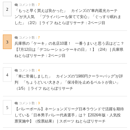
コメント数：
7
2
「もっと早く買えば良かった」 カインズの“車内遮光カーテ
ン”が大人気 「プライバシーも保てて安心」「ぐっすり眠れま
した」（2/2） | ライフ ねとらぼリサーチ：2ページ目
コメント数：
7
3
兵庫県の「ケーキ」の名店10選！ 一番うまいと思う店はどこ？
【7月12日は「デコレーションケーキの日」！】（2/4） | 兵庫県
ねとらぼリサーチ：2ページ目
コメント数：
4
4
「車に常備しました」 カインズの“1980円クーラーバッグ”が評
判 「ちょうどいい大きさ」「保冷剤を止めるベルトが良い」
（1/5） | ライフ ねとらぼリサーチ
コメント数：
3
5
【バレーボール】ネーションズリーグ日本ラウンドで活躍を期待
している「日本男子バレー代表選手」は？【2026年版・人気投
票実施中】（投票結果） | スポーツ ねとらぼリサーチ