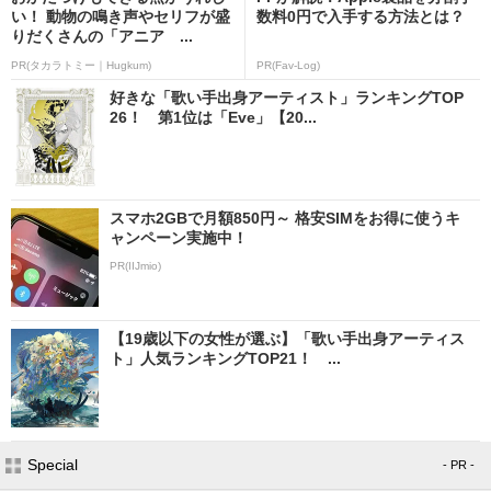
い！ 動物の鳴き声やセリフが盛
数料0円で入手する方法とは？
りだくさんの「アニア ...
PR(タカラトミー｜Hugkum)
PR(Fav-Log)
好きな「歌い手出身アーティスト」ランキングTOP
26！ 第1位は「Eve」【20...
スマホ2GBで月額850円～ 格安SIMをお得に使うキ
ャンペーン実施中！
PR(IIJmio)
【19歳以下の女性が選ぶ】「歌い手出身アーティス
ト」人気ランキングTOP21！ ...
Special
- PR -