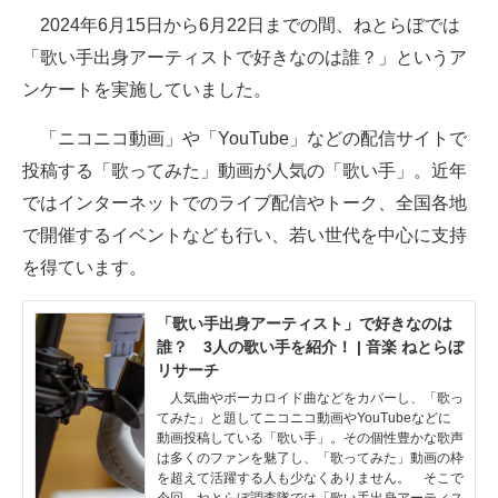
2024年6月15日から6月22日までの間、ねとらぼでは
ITの今と未来を見通す
「歌い手出身アーティストで好きなのは誰？」というア
ンケートを実施していました。
スマホと通信の最新トレンド
「ニコニコ動画」や「YouTube」などの配信サイトで
進化するPCとデバイスの未来
投稿する「歌ってみた」動画が人気の「歌い手」。近年
好きが集まる 比べて選べる
ではインターネットでのライブ配信やトーク、全国各地
で開催するイベントなども行い、若い世代を中心に支持
ビジネスと働き方のヒント
を得ています。
AI活用のいまが分かる
「歌い手出身アーティスト」で好きなのは
企業ITのトレンドを詳説
誰？ 3人の歌い手を紹介！ | 音楽 ねとらぼ
リサーチ
経営リーダーのコミュニティ
人気曲やボーカロイド曲などをカバーし、「歌っ
てみた」と題してニコニコ動画やYouTubeなどに
マーケ×ITの今がよく分かる
動画投稿している「歌い手」。その個性豊かな歌声
は多くのファンを魅了し、「歌ってみた」動画の枠
ITエンジニア向け専門サイト
を超えて活躍する人も少なくありません。 そこで