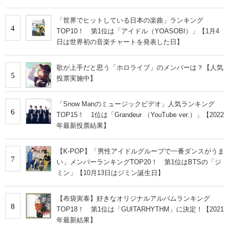
「世界でヒットしている日本の楽曲」ランキング
4
TOP10！ 第1位は「アイドル（YOASOBI）」【1月4
日は世界初の音楽チャートを発表した日】
歌が上手だと思う「ホロライブ」のメンバーは？【人気
5
投票実施中】
「Snow Manのミュージックビデオ」人気ランキング
6
TOP15！ 1位は「Grandeur （YouTube ver.）」【2022
年最新投票結果】
【K-POP】「男性アイドルグループで一番ダンスがうま
7
い」メンバーランキングTOP20！ 第1位はBTSの「ジ
ミン」【10月13日はジミン誕生日】
【布袋寅泰】好きなオリジナルアルバムランキング
8
TOP18！ 第1位は「GUITARHYTHM」に決定！【2021
年最新結果】