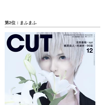
第2位：まふまふ