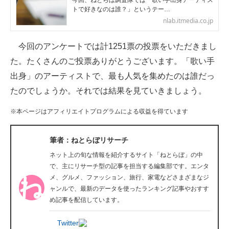
今回、ねとらぼ調査隊では「歌い手出身アーティス
トで好きなのは誰？」というテー…
企業向けIT製品の総合サイト
nlab.itmedia.co.jp
IT製品の技術・比較・事例
今回のアンケートでは計1251票の投票をいただきまし
製造業のIT導入・活用を支援
た。たくさんのご投票ありがとうございます。「歌い手
出身」のアーティストで、最も人気を集めたのは誰だっ
モノづくり技術者専門サイト
たのでしょうか。それでは結果を見ていきましょう。
エレクトロニクス専門サイト
※本ページはアフィリエイトプログラムによる収益を得ています
電子設計の基本と応用
筆者：ねとらぼリサーチ
エネルギーの専門メディア
ネット上の旬な情報を紹介するサイト「ねとらぼ」の中
建設×テクノロジーの最前線
で、主にリサーチ型の記事を担当する編集部です。エンタ
メ、グルメ、ファッション、旅行、家電などさまざまなジ
ちょっと気になるネットの話題
ャンルで、最新のデータを使ったランキング記事やおすす
め記事を配信しています。
Twitter