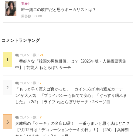
実施中
唯一無二の歌声だと思うボーカリストは？
回答数：8080
コメントランキング
コメント数：
21
1
一番好きな「韓国の男性俳優」は？【2026年版・人気投票実施
中】 | 芸能人 ねとらぼリサーチ
コメント数：
7
2
「もっと早く買えば良かった」 カインズの“車内遮光カーテ
ン”が大人気 「プライバシーも保てて安心」「ぐっすり眠れま
した」（2/2） | ライフ ねとらぼリサーチ：2ページ目
コメント数：
7
3
兵庫県の「ケーキ」の名店10選！ 一番うまいと思う店はどこ？
【7月12日は「デコレーションケーキの日」！】（2/4） | 兵庫県