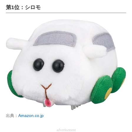
第1位：シロモ
ITの今と未来を見通す
スマホと通信の最新トレンド
進化するPCとデバイスの未来
好きが集まる 比べて選べる
ビジネスと働き方のヒント
AI活用のいまが分かる
企業ITのトレンドを詳説
経営リーダーのコミュニティ
マーケ×ITの今がよく分かる
出典：
Amazon.co.jp
ITエンジニア向け専門サイト
advertisement