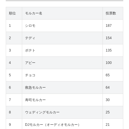
順位
モルカー名
投票数
1
シロモ
187
2
テディ
154
3
ポテト
135
4
アビー
100
5
チョコ
65
6
救急モルカー
64
7
寿司モルカー
30
8
ウェディングモルカー
25
9
DJモルカー（オーディオモルカー）
21