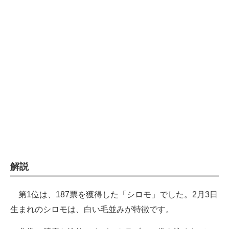
企業向けIT製品の総合サイト
IT製品の技術・比較・事例
製造業のIT導入・活用を支援
モノづくり技術者専門サイト
エレクトロニクス専門サイト
電子設計の基本と応用
エネルギーの専門メディア
解説
建設×テクノロジーの最前線
ちょっと気になるネットの話題
第1位は、187票を獲得した「シロモ」でした。2月3日
生まれのシロモは、白い毛並みが特徴です。