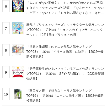
「人の心がない宣伝文」 ちいかわの“ぬいぐるみ”不穏
6
すぎるキャッチフレーズが話題 「なんかとんでもない
こと言ってない！？」「もう包み隠さなくなってきた
な」
歴代「プリキュアシリーズ」キャラクター人気ランキン
7
グTOP30！ 第1位は「キュアスカイ（ソラ・ハレワタ
ール）」【2月1日はプリキュアの日】
「世界名作劇場」のアニメ作品人気ランキング
8
TOP28！ 1位は「ペリーヌ物語」に決定！【2022年最
新投票結果】
「男子高校生がいまハマっているアニメ作品」ランキン
9
グTOP11！ 第1位は「SPY×FAMILY」！【2022最新調
査結果】
「夏目友人帳」で好きなキャラ人気ランキング
10
TOP19！ 第1位は「ニャンコ先生／斑」【2023年最新
投票結果】