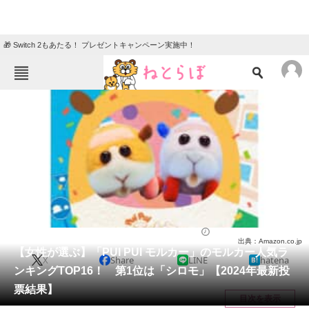
🎁 Switch 2もあたる！ プレゼントキャンペーン実施中！
ねとらぼメニュー
TOP
ニュース
エンタメ
クイズ
グルメ
地域
住まい
教育・育児
動物
リサーチ
アニメ
2024/07/08 19:45（公開）
出典：Amazon.co.jp
会員記事
【女性が選ぶ】「PUI PUI モルカー」のモルカー人気ラ
X
Share
LINE
hatena
ンキングTOP16！ 第1位は「シロモ」【2024年最新投
メディア
票結果】
目次を表示
注目記事を集めた総合ページ