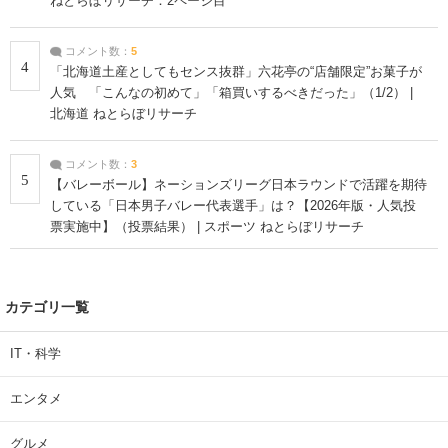
ねとらぼリサーチ：2ページ目
コメント数：
5
4
「北海道土産としてもセンス抜群」六花亭の“店舗限定”お菓子が
人気 「こんなの初めて」「箱買いするべきだった」（1/2） |
北海道 ねとらぼリサーチ
コメント数：
3
5
【バレーボール】ネーションズリーグ日本ラウンドで活躍を期待
している「日本男子バレー代表選手」は？【2026年版・人気投
票実施中】（投票結果） | スポーツ ねとらぼリサーチ
カテゴリ一覧
IT・科学
エンタメ
グルメ