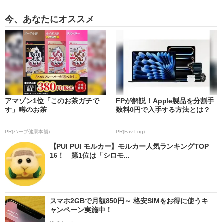
今、あなたにオススメ
アマゾン1位「このお茶ガチで
FPが解説！Apple製品を分割手
す」噂のお茶
数料0円で入手する方法とは？
PR(ハーブ健康本舗)
PR(Fav-Log)
【PUI PUI モルカー】モルカー人気ランキングTOP
16！ 第1位は「シロモ...
スマホ2GBで月額850円～ 格安SIMをお得に使うキ
ャンペーン実施中！