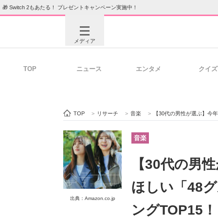
🎁 Switch 2もあたる！ プレゼントキャンペーン実施中！
メディア
TOP
ニュース
エンタメ
クイズ
注目記事を集めた総合ページ
ITの今
TOP
>
リサーチ
>
音楽
>
【30代の男性が選ぶ】今年の夏フェス
ビジネスと働き方のヒント
AI活用
音楽
【30代の男
ITエンジニア向け専門サイト
企業向けI
ほしい「48
出典：Amazon.co.jp
ングTOP15