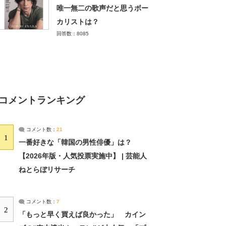
唯一無二の歌声だと思うボー
カリストは？
回答数：8085
コメントランキング
コメント数：
21
1
一番好きな「韓国の男性俳優」は？
【2026年版・人気投票実施中】 | 芸能人
ねとらぼリサーチ
コメント数：
7
2
「もっと早く買えば良かった」 カイン