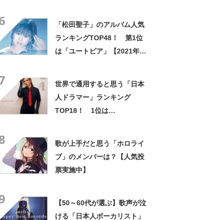
カモト」！【2022年最新調査
6
結果】
「松田聖子」のアルバム人気
ランキングTOP48！ 第1位
は「ユートピア」【2021年最
新投票結果】
7
世界で通用すると思う「日本
人ドラマー」ランキング
TOP18！ 1位は
「YOSHIKI（X JAPAN）」！
8
【2022年最新調査結果】
歌が上手だと思う「ホロライ
ブ」のメンバーは？【人気投
票実施中】
9
【50～60代が選ぶ】歌声が泣
ける「日本人ボーカリスト」