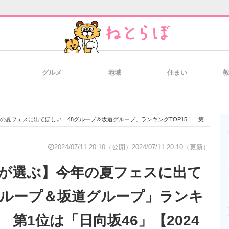
グルメ
地域
住まい
と未来を見通す
スマホと通信の最新トレンド
進化するPCとデ
に出てほしい「48グループ＆坂道グループ」ランキングTOP15！ 第1位は「日向坂46」【2024年最新投票結果】
のいまが分かる
企業ITのトレンドを詳説
経営リーダーの
2024/07/11 20:10（公開）
2024/07/11 20:10（更新）
性が選ぶ】今年の夏フェスに出て
T製品の総合サイト
IT製品の技術・比較・事例
製造業のIT導入
グループ＆坂道グループ」ランキ
！ 第1位は「日向坂46」【2024