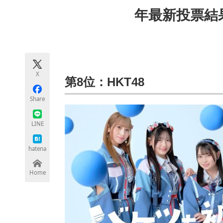
モノづくり技術者専門サイト
エレクトロ
年最新投票結
ちょっと気になるネットの話題
X
第8位：HKT48
Share
LINE
hatena
Home