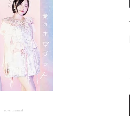
advertisement