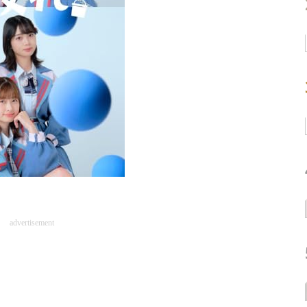
advertisement