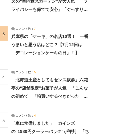
ズの“車内遮光カーテン”が大人気 「プ
ライバシーも保てて安心」「ぐっすり眠
れました」（2/2） | ライフ ねとらぼリ
サーチ：2ページ目
コメント数：
7
3
兵庫県の「ケーキ」の名店10選！ 一番
うまいと思う店はどこ？【7月12日は
「デコレーションケーキの日」！】
（2/4） | 兵庫県 ねとらぼリサーチ：2ペ
ージ目
コメント数：
5
4
「北海道土産としてもセンス抜群」六花
亭の“店舗限定”お菓子が人気 「こんな
の初めて」「箱買いするべきだった」
（1/2） | 北海道 ねとらぼリサーチ
コメント数：
4
5
「車に常備しました」 カインズ
の“1980円クーラーバッグ”が評判 「ち