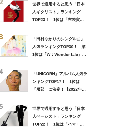
2
世界で通用すると思う「日本
人ギタリスト」ランキング
TOP23！ 1位は「布袋寅
泰」さん！【2022年最新調査
3
結果】
「田村ゆかりのシングル曲」
人気ランキングTOP30！ 第
1位は「W：Wonder tale」
【2024年最新投票結果】
4
「UNICORN」アルバム人気ラ
ンキングTOP17！ 1位は
「服部」に決定！【2022年最
新投票結果】
5
世界で通用すると思う「日本
人ベーシスト」ランキング
TOP22！ 1位は「ハマ・オ