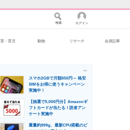
検索
ログイン
教育・育児
動物
リサーチ
会員記事
バイスの未来
好きが集まる 比べて選べる
- PR -
スマホ2GBで月額850円～ 格安
コミュニティ
マーケ×ITの今がよく分かる
SIMをお得に使うキャンペーン
実施中！
【抽選で5,000円分】Amazonギ
・活用を支援
フトカードが当たる！読者アン
ケート実施中
重量約999g、最新CPU搭載のビ