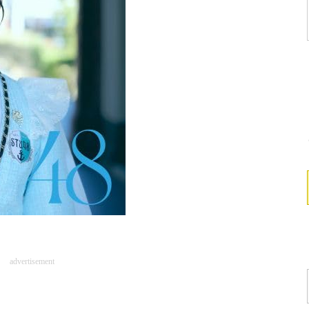
advertisement