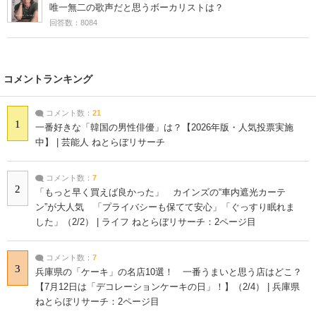
唯一無二の歌声だと思うボーカリストは？
回答数：8084
コメントランキング
コメント数：
21
1
一番好きな「韓国の男性俳優」は？【2026年版・人気投票実施
中】 | 芸能人 ねとらぼリサーチ
コメント数：
7
2
「もっと早く買えば良かった」 カインズの“車内遮光カーテ
ン”が大人気 「プライバシーも保てて安心」「ぐっすり眠れま
した」（2/2） | ライフ ねとらぼリサーチ：2ページ目
コメント数：
7
3
兵庫県の「ケーキ」の名店10選！ 一番うまいと思う店はどこ？
【7月12日は「デコレーションケーキの日」！】（2/4） | 兵庫県
ねとらぼリサーチ：2ページ目