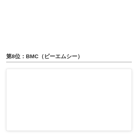
企業向けIT製品の総合サイト
IT製品の技術・比較・事例
製造業のIT導入・活用を支援
モノづくり技術者専門サイト
第8位：BMC（ビーエムシー）
エレクトロニクス専門サイト
電子設計の基本と応用
エネルギーの専門メディア
建設×テクノロジーの最前線
ちょっと気になるネットの話題