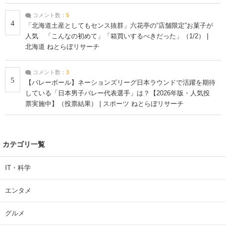
コメント数：
5
4
「北海道土産としてもセンス抜群」六花亭の“店舗限定”お菓子が
人気 「こんなの初めて」「箱買いするべきだった」（1/2） |
北海道 ねとらぼリサーチ
コメント数：
3
5
【バレーボール】ネーションズリーグ日本ラウンドで活躍を期待
している「日本男子バレー代表選手」は？【2026年版・人気投
票実施中】（投票結果） | スポーツ ねとらぼリサーチ
カテゴリ一覧
IT・科学
エンタメ
グルメ