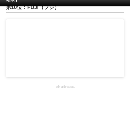
第10位：FUJI（フジ）
ITの今と未来を見通す
スマホと通信の最新トレンド
進化するPCとデバイスの未来
好きが集まる 比べて選べる
ビジネスと働き方のヒント
AI活用のいまが分かる
advertisement
企業ITのトレンドを詳説
経営リーダーのコミュニティ
マーケ×ITの今がよく分かる
ITエンジニア向け専門サイト