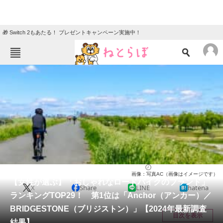
🎁 Switch 2もあたる！ プレゼントキャンペーン実施中！
ねとらぼメニュー
TOP
ニュース
エンタメ
クイズ
グルメ
地域
住まい
教育・育児
動物
リサーチ
乗り物
2024/07/08 19:40（公開）
画像：写真AC（画像はイメージです）
会員記事
【女性が選ぶ】「おしゃれなロードバイクのブランド」
X
Share
LINE
hatena
ランキングTOP29！ 第1位は「Anchor（アンカー）／
メディア
BRIDGESTONE（ブリジストン）」【2024年最新調査
目次を表示
結果】
注目記事を集めた総合ページ