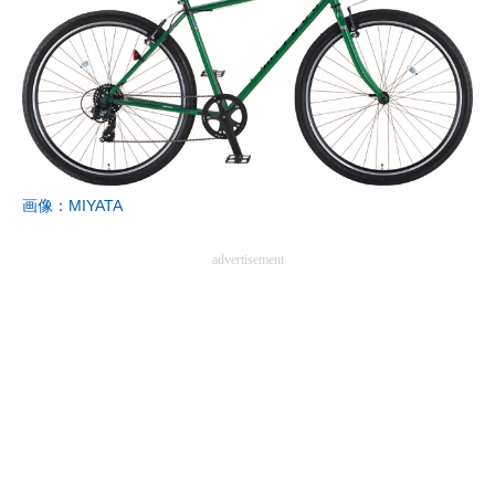
画像：MIYATA
advertisement