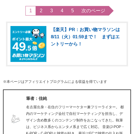
1
2
3
4
5
次のページ
【楽天】PR：お買い物マラソンは
8/11（火）01:59まで！ まずはエ
ントリーから！
※本ページはアフィリエイトプログラムによる収益を得ています
筆者：佳純
名古屋出身・在住のフリーマーケター兼フリーライター。 都
内のマーケティング会社で自社マーケティングを担当し、デ
ザイン含め数多くのコンテンツ制作をおこなってきた。執筆
は、ビジネス系からエンタメ系まで広く対応。 音楽(J-POP・
K-POP・C-POP)と雑貨が好き。最近はECで雑貨の仕入れ販