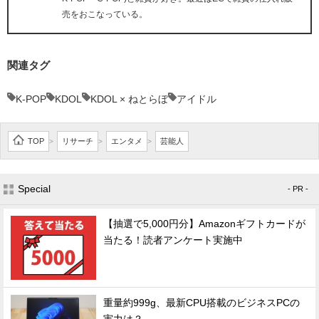
売をおこなっている。
関連タグ
K-POP
KDOL
KDOL × ねとらぼ
アイドル
TOP
リサーチ
エンタメ
芸能人
>
>
>
Special
- PR -
【抽選で5,000円分】Amazonギフトカードが
当たる！読者アンケート実施中
重量約999g、最新CPU搭載のビジネスPCの