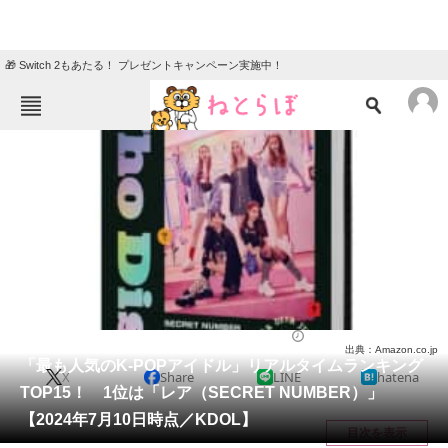
🎁 Switch 2もあたる！ プレゼントキャンペーン実施中！
ねとらぼメニュー
TOP
ニュース
エンタメ
クイズ
グルメ
地域
住まい
教育・育児
動物
リサーチ
芸能人
2024/07/14 19:05（公開）
出典：Amazon.co.jp
会員記事
「最も人気のK-POPアイドル」リアルタイムランキング
X
Share
LINE
hatena
TOP15！ 1位は「レア（SECRET NUMBER）」
メディア
【2024年7月10日時点／KDOL】
目次を表示
注目記事を集めた総合ページ