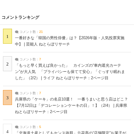
コメントランキング
コメント数：
21
1
一番好きな「韓国の男性俳優」は？【2026年版・人気投票実施
中】 | 芸能人 ねとらぼリサーチ
コメント数：
7
2
「もっと早く買えば良かった」 カインズの“車内遮光カーテ
ン”が大人気 「プライバシーも保てて安心」「ぐっすり眠れま
した」（2/2） | ライフ ねとらぼリサーチ：2ページ目
コメント数：
7
3
兵庫県の「ケーキ」の名店10選！ 一番うまいと思う店はどこ？
【7月12日は「デコレーションケーキの日」！】（2/4） | 兵庫県
ねとらぼリサーチ：2ページ目
コメント数：
5
4
「北海道土産としてもセンス抜群」六花亭の“店舗限定”お菓子が