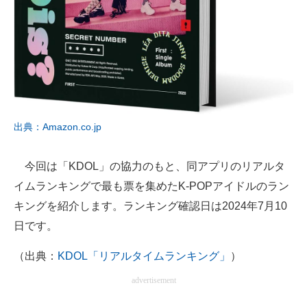
企業向けIT製品の総合サイト
IT製品の技術・比較・事例
製造業のIT導入・活用を支援
モノづくり技術者専門サイト
出典：Amazon.co.jp
エレクトロニクス専門サイト
電子設計の基本と応用
今回は「KDOL」の協力のもと、同アプリのリアルタ
イムランキングで最も票を集めたK-POPアイドルのラン
エネルギーの専門メディア
キングを紹介します。ランキング確認日は2024年7月10
建設×テクノロジーの最前線
日です。
ちょっと気になるネットの話題
（出典：
KDOL「リアルタイムランキング」
）
advertisement