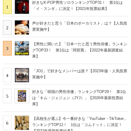
好きなK-POP男性ソロランキングTOP31！ 第1位は
1
「イ・スンギ」に決定！【2021年投票結果】
声が好きだと思う「日本のボーカリスト」は？【人気投
2
票実施中】
【男性に聞いた】「日本一だと思う男性俳優」ランキン
3
グTOP33！ 第1位は「阿部寛」【2022年最新調査結
果】
「JO1」で好きなメンバーは誰？【2023年版・人気投票
4
実施中】
好きな「韓国の男性俳優」ランキングTOP29！ 第1位
5
は「キム・ジェジュン（JYJ）」【2026年最新投票結
果】
【高校生が選ぶ】今一番好きな「YouTuber・TikToker」
6
ランキングTOP12！ 1位は「コムドット」に決定！
【2022年最新投票結果】