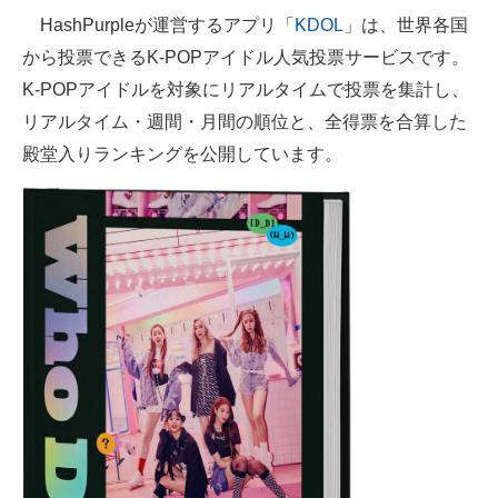
HashPurpleが運営するアプリ「
KDOL
」は、世界各国
ITの今と未来を見通す
から投票できるK-POPアイドル人気投票サービスです。
K-POPアイドルを対象にリアルタイムで投票を集計し、
スマホと通信の最新トレンド
リアルタイム・週間・月間の順位と、全得票を合算した
進化するPCとデバイスの未来
殿堂入りランキングを公開しています。
好きが集まる 比べて選べる
ビジネスと働き方のヒント
AI活用のいまが分かる
企業ITのトレンドを詳説
経営リーダーのコミュニティ
マーケ×ITの今がよく分かる
ITエンジニア向け専門サイト