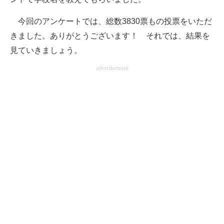
企業向けIT製品の総合サイト
今回のアンケートでは、総数3830票もの投票をいただ
IT製品の技術・比較・事例
きました。ありがとうございます！ それでは、結果を
見ていきましょう。
製造業のIT導入・活用を支援
advertisement
モノづくり技術者専門サイト
エレクトロニクス専門サイト
電子設計の基本と応用
エネルギーの専門メディア
建設×テクノロジーの最前線
ちょっと気になるネットの話題