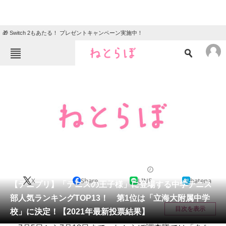
🎁 Switch 2もあたる！ プレゼントキャンペーン実施中！
ねとらぼメニュー
TOP
ニュース
エンタメ
クイズ
グルメ
地域
住まい
教育・育児
動物
リサーチ
漫画
2021/07/20 19:50（公開）
X
Share
LINE
hatena
会員記事
【テニプリ】「テニスの王子様」に登場する中学テニス
部人気ランキングTOP13！ 第1位は「立海大附属中学
メディア
目次を表示
校」に決定！【2021年最新投票結果】
注目記事を集めた総合ページ