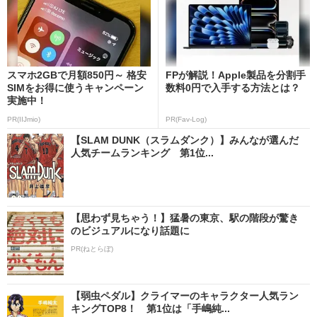
スマホ2GBで月額850円～ 格安
FPが解説！Apple製品を分割手
SIMをお得に使うキャンペーン
数料0円で入手する方法とは？
実施中！
PR(IIJmio)
PR(Fav-Log)
【SLAM DUNK（スラムダンク）】みんなが選んだ
人気チームランキング 第1位...
【思わず見ちゃう！】猛暑の東京、駅の階段が驚き
のビジュアルになり話題に
PR(ねとらぼ)
【弱虫ペダル】クライマーのキャラクター人気ラン
キングTOP8！ 第1位は「手嶋純...