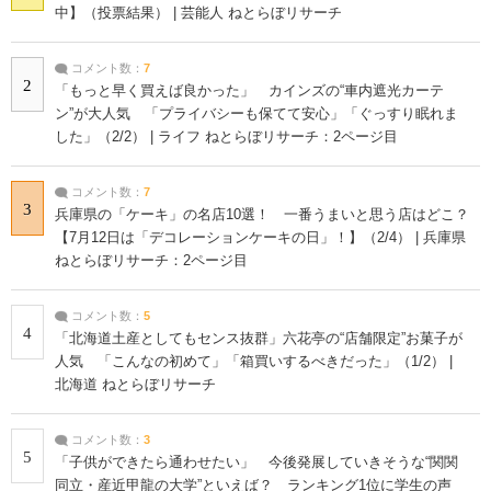
中】（投票結果） | 芸能人 ねとらぼリサーチ
コメント数：
7
2
「もっと早く買えば良かった」 カインズの“車内遮光カーテ
ン”が大人気 「プライバシーも保てて安心」「ぐっすり眠れま
した」（2/2） | ライフ ねとらぼリサーチ：2ページ目
コメント数：
7
3
兵庫県の「ケーキ」の名店10選！ 一番うまいと思う店はどこ？
【7月12日は「デコレーションケーキの日」！】（2/4） | 兵庫県
ねとらぼリサーチ：2ページ目
コメント数：
5
4
「北海道土産としてもセンス抜群」六花亭の“店舗限定”お菓子が
人気 「こんなの初めて」「箱買いするべきだった」（1/2） |
北海道 ねとらぼリサーチ
コメント数：
3
5
「子供ができたら通わせたい」 今後発展していきそうな“関関
同立・産近甲龍の大学”といえば？ ランキング1位に学生の声