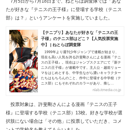
7月5日から7月18日まで、ねとらぼ調査隊では「あな
たが好きな『テニスの王子様』に登場する学校（テニス
ITの今と未来を見通す
部）は？」というアンケートを実施していました。
スマホと通信の最新トレンド
【テニプリ】あなたが好きな「テニスの王
進化するPCとデバイスの未来
子様」のテニス部はどこ？【人気投票実施
中】 | ねとらぼ調査隊
好きが集まる 比べて選べる
1999年より週刊少年ジャンプで連載が始まり、
現在も高い人気を誇る許斐剛さんによる漫画『テニ
ビジネスと働き方のヒント
スの王子様』。現在はジャンプスクエアにて『新テ
ニスの王子様』が連載中です。主人公・越前リョー
マをはじめとする、中学生ながら濃いキャラクター
AI活用のいまが分かる
たちはもちろんのこと、作中に登場する中学校（テ
ニス部）にもそれぞれのカラーがあり、推し…
企業ITのトレンドを詳説
nlab.itmedia.co.jp
経営リーダーのコミュニティ
投票対象は、許斐剛さんによる漫画『テニスの王子
マーケ×ITの今がよく分かる
様』に登場する学校（テニス部）13校。好きな学校が選
択肢にない場合は「その他」に投票していただき、コメ
ITエンジニア向け専門サイト
ントで学校名を教えてもらいました。