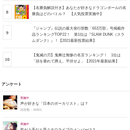
【名勝負解説付き】あなたが好きなドラゴンボールの名
8
勝負はどのバトル？ 【人気投票実施中】
『ジャンプ』伝説の最大発行部数「653万部」号掲載作
9
品ランキングTOP22！ 第1位は『SLAM DUNK（スラ
ムダンク）』！【2021最新投票結果】
【鬼滅の刃】鬼舞辻無惨の名言ランキング！ 1位は
10
「頭を垂れて蹲え。平伏せよ」【2021年最新結果】
アンケート
実施中
声が好きな「日本のボーカリスト」は？
回答数：49401
実施中
歌が上手だと思うホロライブのメンバーは？