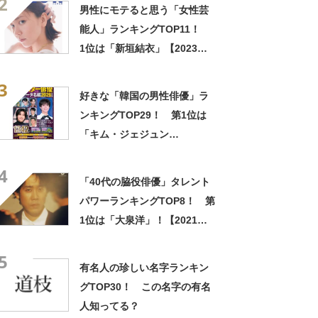
2
男性にモテると思う「女性芸
能人」ランキングTOP11！
1位は「新垣結衣」【2023年
最新調査結果】
3
好きな「韓国の男性俳優」ラ
ンキングTOP29！ 第1位は
「キム・ジェジュン
（JYJ）」【2026年最新投票
4
結果】
「40代の脇役俳優」タレント
パワーランキングTOP8！ 第
1位は「大泉洋」！【2021年5
月度調査】
5
有名人の珍しい名字ランキン
グTOP30！ この名字の有名
人知ってる？