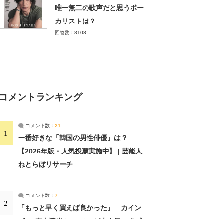
唯一無二の歌声だと思うボー
カリストは？
回答数：8108
コメントランキング
コメント数：
21
1
一番好きな「韓国の男性俳優」は？
【2026年版・人気投票実施中】 | 芸能人
ねとらぼリサーチ
コメント数：
7
2
「もっと早く買えば良かった」 カイン