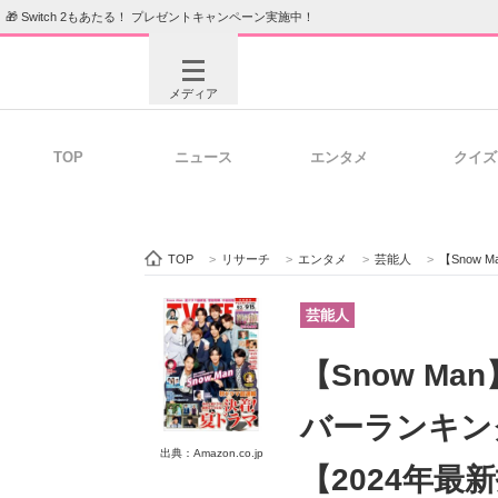
🎁 Switch 2もあたる！ プレゼントキャンペーン実施中！
メディア
TOP
ニュース
エンタメ
クイズ
注目記事を集めた総合ページ
ITの今
TOP
>
リサーチ
>
エンタメ
>
芸能人
>
【Snow 
ビジネスと働き方のヒント
AI活用
芸能人
【Snow M
ITエンジニア向け専門サイト
企業向けI
バーランキン
出典：Amazon.co.jp
【2024年最