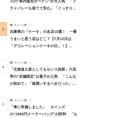
ズの“車内遮光カーテン”が大人気 「プ
ライバシーも保てて安心」「ぐっすり眠
れました」（2/2） | ライフ ねとらぼリ
サーチ：2ページ目
コメント数：
7
3
兵庫県の「ケーキ」の名店10選！ 一番
うまいと思う店はどこ？【7月12日は
「デコレーションケーキの日」！】
（2/4） | 兵庫県 ねとらぼリサーチ：2ペ
ージ目
コメント数：
5
4
「北海道土産としてもセンス抜群」六花
亭の“店舗限定”お菓子が人気 「こんな
の初めて」「箱買いするべきだった」
（1/2） | 北海道 ねとらぼリサーチ
コメント数：
4
5
「車に常備しました」 カインズ
の“1980円クーラーバッグ”が評判 「ち