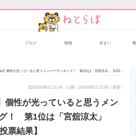
グルメ
地域
住まい
と未来を見通す
スマホと通信の最新トレンド
進化するPCとデ
Man】個性が光っていると思うメンバーランキング！ 第1位は「宮舘涼太」【2024年最新投票結果】
のいまが分かる
企業ITのトレンドを詳説
経営リーダーの
2024/09/11 21:05（公開）
2024/09/11 21:05（更新）
an】個性が光っていると思うメン
T製品の総合サイト
IT製品の技術・比較・事例
製造業のIT導入
グ！ 第1位は「宮舘涼太」
新投票結果】