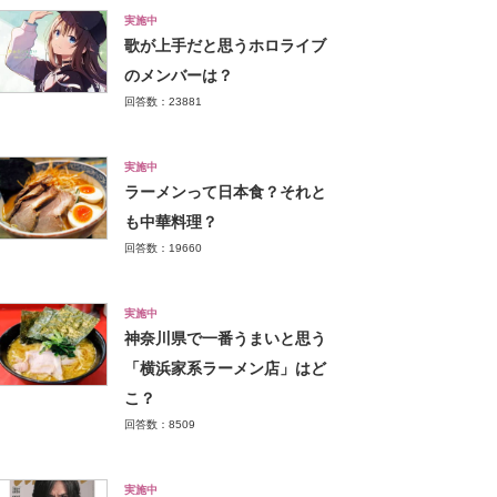
実施中
歌が上手だと思うホロライブ
のメンバーは？
回答数：23881
実施中
ラーメンって日本食？それと
も中華料理？
回答数：19660
実施中
神奈川県で一番うまいと思う
「横浜家系ラーメン店」はど
こ？
回答数：8509
実施中