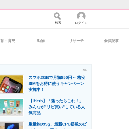
検索
ログイン
教育・育児
動物
リサーチ
会員記事
バイスの未来
好きが集まる 比べて選べる
- PR -
スマホ2GBで月額850円～ 格安
コミュニティ
マーケ×ITの今がよく分かる
SIMをお得に使うキャンペーン
実施中！
【iHerb】「迷ったらこれ！」
・活用を支援
みんなが"リピ買い"している人
気商品
重量約999g、最新CPU搭載のビ