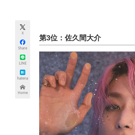
モノづくり技術者専門サイト
エレクトロ
X
ちょっと気になるネットの話題
第3位：佐久間大介
Share
LINE
hatena
Home