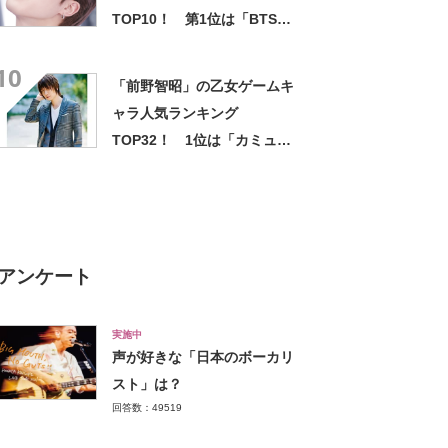
TOP10！ 第1位は「BTS
ジミン」に決定【2021年調査
10
結果】
「前野智昭」の乙女ゲームキ
ャラ人気ランキング
TOP32！ 1位は「カミュ
（うたプリ）」【2022年最新
投票結果】
アンケート
実施中
声が好きな「日本のボーカリ
スト」は？
回答数：49519