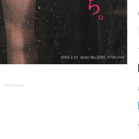
advertisement