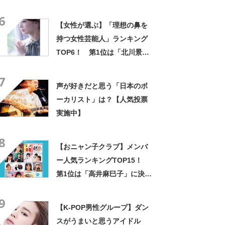
6
【女性が選ぶ】「理想の鼻を
持つ女性芸能人」ランキング
TOP6！ 第1位は「北川景
子」【2023年最新調査結果】
7
声が好きだと思う「日本のボ
ーカリスト」は？【人気投票
実施中】
8
【おニャン子クラブ】メンバ
ー人気ランキングTOP15！
第1位は「高井麻巳子」に決
定！【2021年最新結果】
9
【K-POP男性グループ】ダン
スがうまいと思うアイドル