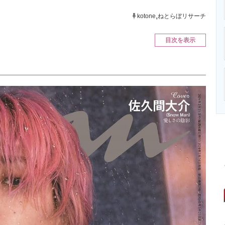
ニクス専門サイト
電子設計の基本と応用
エネルギーの専
,
kotone
ねとらぼリサーチ
目次を表示