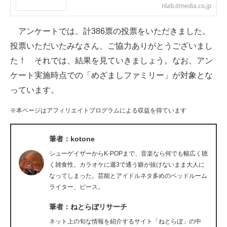
nlab.itmedia.co.jp
企業向けIT製品の総合サイト
アンケートでは、計386票の投票をいただきました。
IT製品の技術・比較・事例
投票いただいたみなさん、ご協力ありがとうございまし
製造業のIT導入・活用を支援
た！ それでは、結果を見ていきましょう。なお、アン
ケート実施時点での「めざましファミリー」が対象とな
モノづくり技術者専門サイト
っています。
エレクトロニクス専門サイト
※本ページはアフィリエイトプログラムによる収益を得ています
電子設計の基本と応用
筆者：kotone
エネルギーの専門メディア
シューゲイザーからK-POPまで、音楽なら何でも幅広く聴
建設×テクノロジーの最前線
く雑食性。カラオケに週3で通う癖が抜けないまま大人に
なってしまった。芸能とアイドルネタ多めのベッドルーム
ちょっと気になるネットの話題
ライター、ピース。
筆者：ねとらぼリサーチ
ネット上の旬な情報を紹介するサイト「ねとらぼ」の中