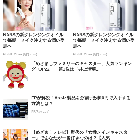
NARSの新クレンジングオイル
NARSの新クレンジングオイル
で毎朝、メイク映えする潤い美
で毎朝、メイク映えする潤い美
肌へ
肌へ
PR(NARS on 美的.com)
PR(NARS on 美的.com)
「めざましファミリーのキャスター」人気ランキン
グTOP22！ 第1位は「井上清華...
FPが解説！Apple製品を分割手数料0円で入手する
方法とは？
PR(Fav-Log)
【めざましテレビ】歴代の「女性メインキャスタ
ー」であなたが一番好きなのは？【人気...