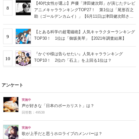
【40代女性が選ぶ】声優「津田健次郎」が演じたテレビ
8
アニメキャラランキングTOP27！ 第1位は「尾形百之
助（ゴールデンカムイ）」【6月11日は津田健次郎さん
誕生日】
【とある科学の超電磁砲】人気キャラクターランキング
9
TOP30！ 1位は「御坂美琴」【2021年調査結果】
『かぐや様は告らせたい』人気キャラランキング
10
TOP10！ 2位の「石上」を上回る1位は？
アンケート
実施中
声が好きな「日本のボーカリスト」は？
回答数：49538
実施中
歌が上手だと思うホロライブのメンバーは？