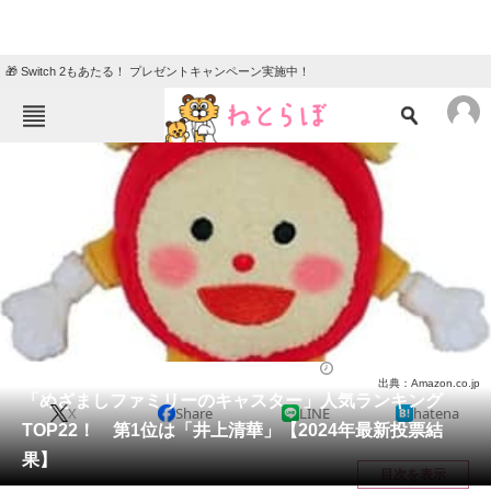
🎁 Switch 2もあたる！ プレゼントキャンペーン実施中！
ねとらぼメニュー
TOP
ニュース
エンタメ
クイズ
グルメ
地域
住まい
教育・育児
動物
リサーチ
エンタメ
2024/09/20 21:40（公開）
出典：Amazon.co.jp
会員記事
「めざましファミリーのキャスター」人気ランキング
X
Share
LINE
hatena
TOP22！ 第1位は「井上清華」【2024年最新投票結
メディア
果】
目次を表示
注目記事を集めた総合ページ