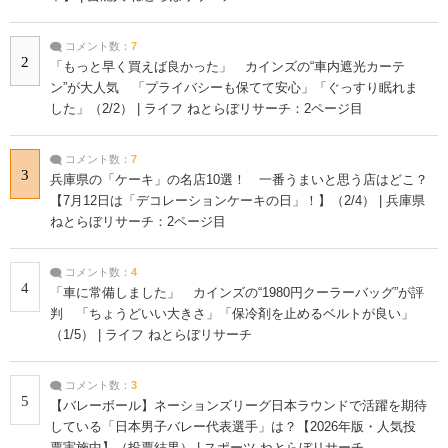
コメント数：
7
2
「もっと早く買えば良かった」 カインズの“車内遮光カーテ
ン”が大人気 「プライバシーも保てて安心」「ぐっすり眠れま
した」（2/2） | ライフ ねとらぼリサーチ：2ページ目
コメント数：
7
3
兵庫県の「ケーキ」の名店10選！ 一番うまいと思う店はどこ？
【7月12日は「デコレーションケーキの日」！】（2/4） | 兵庫県
ねとらぼリサーチ：2ページ目
コメント数：
4
4
「車に常備しました」 カインズの“1980円クーラーバッグ”が評
判 「ちょうどいい大きさ」「保冷剤を止めるベルトが良い」
（1/5） | ライフ ねとらぼリサーチ
コメント数：
3
5
【バレーボール】ネーションズリーグ日本ラウンドで活躍を期待
している「日本男子バレー代表選手」は？【2026年版・人気投
票実施中】（投票結果） | スポーツ ねとらぼリサーチ