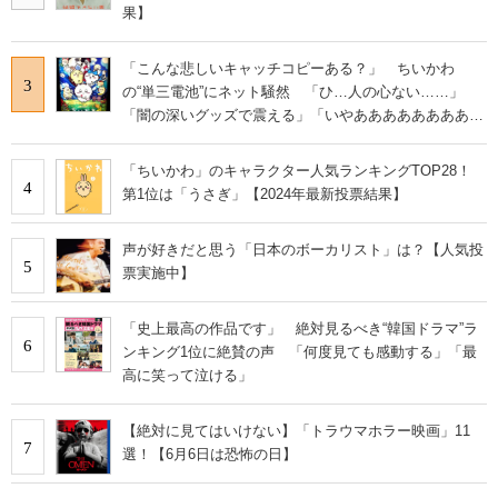
果】
「こんな悲しいキャッチコピーある？」 ちいかわ
3
の“単三電池”にネット騒然 「ひ…人の心ない……」
「闇の深いグッズで震える」「いやあああああああああ
あ」
「ちいかわ」のキャラクター人気ランキングTOP28！
4
第1位は「うさぎ」【2024年最新投票結果】
声が好きだと思う「日本のボーカリスト」は？【人気投
5
票実施中】
「史上最高の作品です」 絶対見るべき“韓国ドラマ”ラ
6
ンキング1位に絶賛の声 「何度見ても感動する」「最
高に笑って泣ける」
【絶対に見てはいけない】「トラウマホラー映画」11
7
選！【6月6日は恐怖の日】