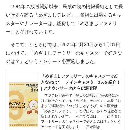
1994年の放送開始以来、民放の朝の情報番組として長
ITの今と未来を見通す
い歴史を誇る「めざましテレビ」。番組に出演するキャ
スターやナレーターは、総称して「めざましファミリ
スマホと通信の最新トレンド
ー」と呼ばれています。
進化するPCとデバイスの未来
そこで、ねとらぼでは、2024年1月24日から1月31日
好きが集まる 比べて選べる
にかけて、「めざましファミリーのキャスターで好きな
のは？」というアンケートを実施しました。
ビジネスと働き方のヒント
AI活用のいまが分かる
「めざましファミリー」のキャスターで好
きなのは？ メインキャスター3人を紹介！
企業ITのトレンドを詳説
| アナウンサー ねとらぼ調査隊
フジテレビ系列で、平日朝5時25分から8時にか
経営リーダーのコミュニティ
けて放送されている「めざましテレビ」。本番組お
よび関連番組の「めざましどようび」の出演者は
「めざましファミリー」と呼ばれ、多くの視聴者に
マーケ×ITの今がよく分かる
親しまれています。 そこで今回は、「『めざまし
ファミリー』のキャスターで好きなのは？」という
ITエンジニア向け専門サイト
アンケートを実施します。「声が聞き…