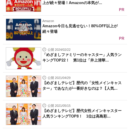
上が続々登場！Amazonの本気が...
PR
Amazon
Amazon今日も見逃せない！80%OFF以上が
続々登場
PR
公開 2024/02/22
「めざましファミリーのキャスター」人気ラン
キングTOP22！ 第1位は「井上清華...
公開 2021/04/29
【めざましテレビ】歴代の「女性メインキャス
ター」であなたが一番好きなのは？【人気...
公開 2021/05/15
【めざましテレビ】歴代女性メインキャスター
人気ランキングTOP8！ 1位は高島彩...