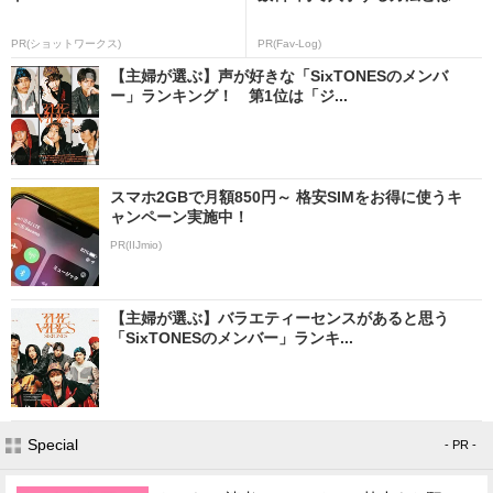
PR(ショットワークス)
PR(Fav-Log)
【主婦が選ぶ】声が好きな「SixTONESのメンバ
ー」ランキング！ 第1位は「ジ...
スマホ2GBで月額850円～ 格安SIMをお得に使うキ
ャンペーン実施中！
PR(IIJmio)
【主婦が選ぶ】バラエティーセンスがあると思う
「SixTONESのメンバー」ランキ...
Special
- PR -