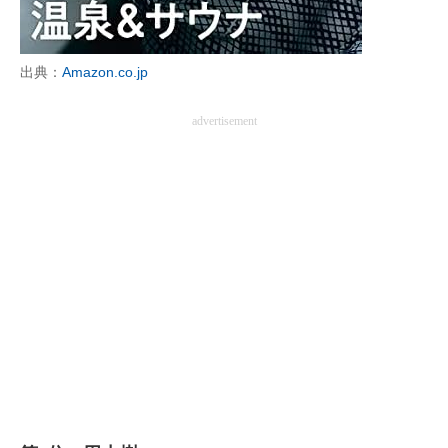
企業向けIT製品の総合サイト
IT製品の技術・比較・事例
出典：
Amazon.co.jp
製造業のIT導入・活用を支援
advertisement
モノづくり技術者専門サイト
エレクトロニクス専門サイト
電子設計の基本と応用
エネルギーの専門メディア
建設×テクノロジーの最前線
ちょっと気になるネットの話題