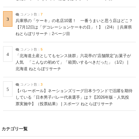
コメント数：
7
3
兵庫県の「ケーキ」の名店10選！ 一番うまいと思う店はどこ？
【7月12日は「デコレーションケーキの日」！】（2/4） | 兵庫県
ねとらぼリサーチ：2ページ目
コメント数：
5
4
「北海道土産としてもセンス抜群」六花亭の“店舗限定”お菓子が
人気 「こんなの初めて」「箱買いするべきだった」（1/2） |
北海道 ねとらぼリサーチ
コメント数：
3
5
【バレーボール】ネーションズリーグ日本ラウンドで活躍を期待
している「日本男子バレー代表選手」は？【2026年版・人気投
票実施中】（投票結果） | スポーツ ねとらぼリサーチ
カテゴリ一覧