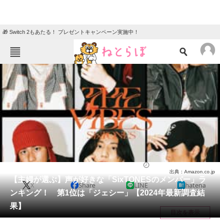
🎁 Switch 2もあたる！ プレゼントキャンペーン実施中！
ねとらぼメニュー
TOP
ニュース
エンタメ
クイズ
グルメ
地域
住まい
教育・育児
動物
リサーチ
芸能人
2024/09/23 19:40（公開）
出典：Amazon.co.jp
会員記事
【主婦が選ぶ】声が好きな「SixTONESのメンバー」ラ
X
Share
LINE
hatena
ンキング！ 第1位は「ジェシー」【2024年最新調査結
メディア
果】
目次を表示
注目記事を集めた総合ページ