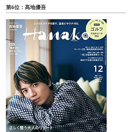
第6位：髙地優吾
ITの今と未来を見通す
スマホと通信の最新トレンド
進化するPCとデバイスの未来
好きが集まる 比べて選べる
ビジネスと働き方のヒント
AI活用のいまが分かる
企業ITのトレンドを詳説
経営リーダーのコミュニティ
マーケ×ITの今がよく分かる
ITエンジニア向け専門サイト