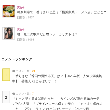
実施中
神奈川県で一番うまいと思う「横浜家系ラーメン店」はどこ？
回答数：8507
実施中
唯一無二の歌声だと思うボーカリストは？
回答数：8084
コメントランキング
コメント数：
21
1
一番好きな「韓国の男性俳優」は？【2026年版・人気投票実施
中】 | 芸能人 ねとらぼリサーチ
コメント数：
7
2
「もっと早く買えば良かった」 カインズの“車内遮光カーテ
ン”が大人気 「プライバシーも保てて安心」「ぐっすり眠れま
した」（2/2） | ライフ ねとらぼリサーチ：2ページ目