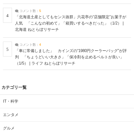
コメント数：
5
4
「北海道土産としてもセンス抜群」六花亭の“店舗限定”お菓子が
人気 「こんなの初めて」「箱買いするべきだった」（1/2） |
北海道 ねとらぼリサーチ
コメント数：
4
5
「車に常備しました」 カインズの“1980円クーラーバッグ”が評
判 「ちょうどいい大きさ」「保冷剤を止めるベルトが良い」
（1/5） | ライフ ねとらぼリサーチ
カテゴリ一覧
IT・科学
エンタメ
グルメ