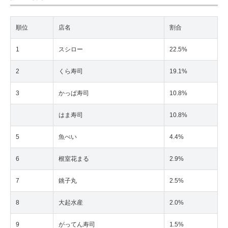
順位
店名
割合
1
スシロー
22.5%
2
くら寿司
19.1%
3
かっぱ寿司
10.8%
はま寿司
10.8%
5
魚べい
4.4%
6
根室花まる
2.9%
7
銚子丸
2.5%
8
大起水産
2.0%
9
がってん寿司
1.5%