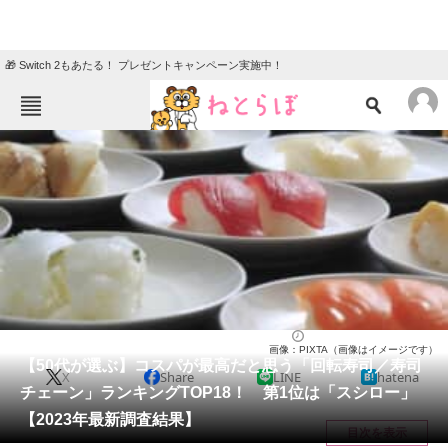
🎁 Switch 2もあたる！ プレゼントキャンペーン実施中！
ねとらぼメニュー
TOP
ニュース
エンタメ
クイズ
グルメ
地域
住まい
教育・育児
動物
リサーチ
寿司
2024/09/28 17:10（公開）
画像：PIXTA（画像はイメージです）
会員記事
【50代が選ぶ】コスパが最高だと思う「回転寿司／寿司
X
Share
LINE
hatena
チェーン」ランキングTOP18！ 第1位は「スシロー」
メディア
【2023年最新調査結果】
目次を表示
注目記事を集めた総合ページ