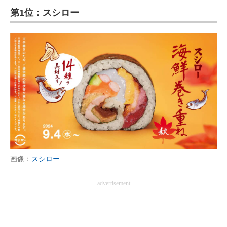
第1位：スシロー
ITの今と未来を見通す
スマホと通信の最新トレンド
進化するPCとデバイスの未来
好きが集まる 比べて選べる
ビジネスと働き方のヒント
AI活用のいまが分かる
企業ITのトレンドを詳説
画像：
スシロー
経営リーダーのコミュニティ
advertisement
マーケ×ITの今がよく分かる
ITエンジニア向け専門サイト