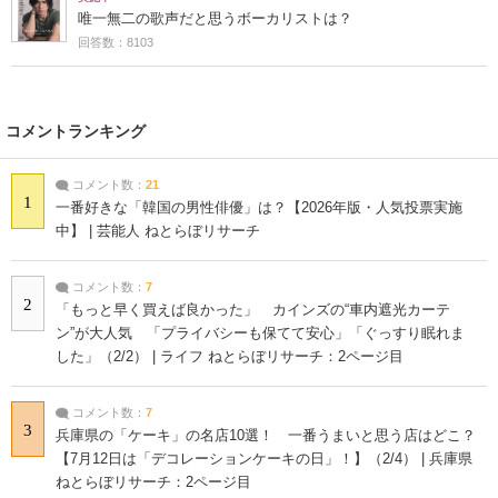
唯一無二の歌声だと思うボーカリストは？
回答数：8103
コメントランキング
コメント数：
21
1
一番好きな「韓国の男性俳優」は？【2026年版・人気投票実施
中】 | 芸能人 ねとらぼリサーチ
コメント数：
7
2
「もっと早く買えば良かった」 カインズの“車内遮光カーテ
ン”が大人気 「プライバシーも保てて安心」「ぐっすり眠れま
した」（2/2） | ライフ ねとらぼリサーチ：2ページ目
コメント数：
7
3
兵庫県の「ケーキ」の名店10選！ 一番うまいと思う店はどこ？
【7月12日は「デコレーションケーキの日」！】（2/4） | 兵庫県
ねとらぼリサーチ：2ページ目