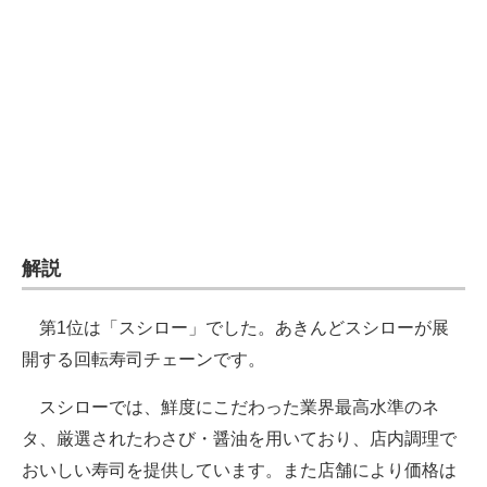
企業向けIT製品の総合サイト
IT製品の技術・比較・事例
製造業のIT導入・活用を支援
モノづくり技術者専門サイト
エレクトロニクス専門サイト
電子設計の基本と応用
解説
エネルギーの専門メディア
第1位は「スシロー」でした。あきんどスシローが展
建設×テクノロジーの最前線
開する回転寿司チェーンです。
ちょっと気になるネットの話題
スシローでは、鮮度にこだわった業界最高水準のネ
タ、厳選されたわさび・醤油を用いており、店内調理で
おいしい寿司を提供しています。また店舗により価格は