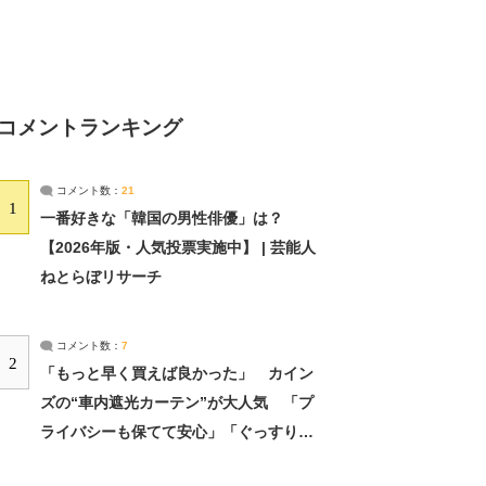
コメントランキング
コメント数：
21
1
一番好きな「韓国の男性俳優」は？
【2026年版・人気投票実施中】 | 芸能人
ねとらぼリサーチ
コメント数：
7
2
「もっと早く買えば良かった」 カイン
ズの“車内遮光カーテン”が大人気 「プ
ライバシーも保てて安心」「ぐっすり眠
れました」（2/2） | ライフ ねとらぼリ