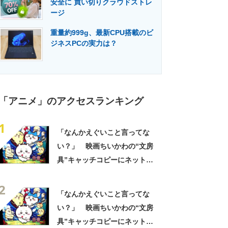
安全に 買い切りクラウドストレ
門メディア
建設×テクノロジーの最前線
ージ
重量約999g、最新CPU搭載のビ
ジネスPCの実力は？
「アニメ」のアクセスランキング
1
「なんかえぐいこと言ってな
い？」 映画ちいかわの“文房
具”キャッチコピーにネット騒
然 「どこに置いてきた
2
の？！心ッ！！」「怖い怖い
「なんかえぐいこと言ってな
怖い怖い怖い怖い怖い」
い？」 映画ちいかわの“文房
具”キャッチコピーにネット騒