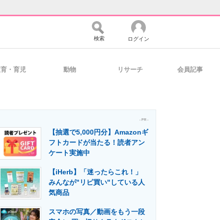
検索
ログイン
教育・育児
動物
リサーチ
会員記事
バイスの未来
好きが集まる 比べて選べる
- PR -
【抽選で5,000円分】Amazonギ
コミュニティ
マーケ×ITの今がよく分かる
フトカードが当たる！読者アン
ケート実施中
【iHerb】「迷ったらこれ！」
・活用を支援
みんなが"リピ買い"している人
気商品
スマホの写真／動画をもう一段