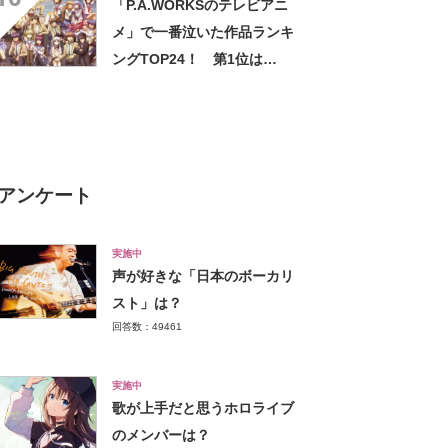
「P.A.WORKSのテレビアニ
の日】
メ」で一番泣いた作品ランキ
ングTOP24！ 第1位は
「Angel Beats!」に決定！
【2022年最新投票結果】
アンケート
実施中
声が好きな「日本のボーカリ
スト」は？
回答数：49461
実施中
歌が上手だと思うホロライブ
のメンバーは？