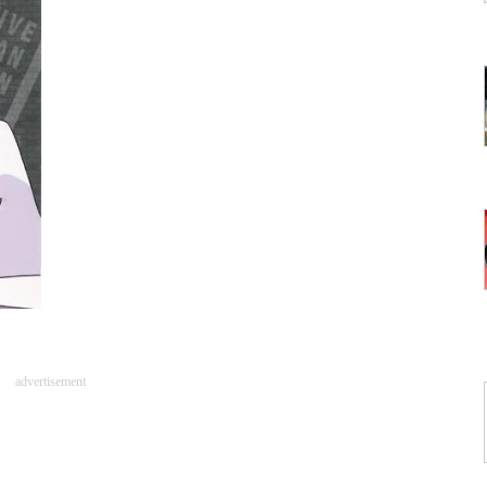
advertisement