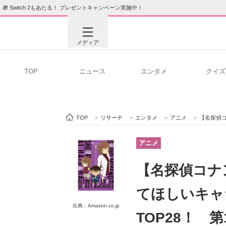
🎁 Switch 2もあたる！ プレゼントキャンペーン実施中！
メディア
TOP
ニュース
エンタメ
クイズ
注目記事を集めた総合ページ
ITの今
TOP
>
リサーチ
>
エンタメ
>
アニメ
>
【名探偵コナン
ビジネスと働き方のヒント
AI活用
アニメ
【名探偵コナ
ITエンジニア向け専門サイト
企業向けI
てほしいキャ
出典：Amazon.co.jp
TOP28！ 