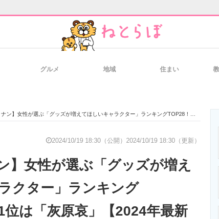
グルメ
地域
住まい
と未来を見通す
スマホと通信の最新トレンド
進化するPCとデ
】女性が選ぶ「グッズが増えてほしいキャラクター」ランキングTOP28！ 第1位は「灰原哀」【2024年最新投票結果】
のいまが分かる
企業ITのトレンドを詳説
経営リーダーの
2024/10/19 18:30（公開）
2024/10/19 18:30（更新）
ン】女性が選ぶ「グッズが増え
T製品の総合サイト
IT製品の技術・比較・事例
製造業のIT導入
ラクター」ランキング
第1位は「灰原哀」【2024年最新