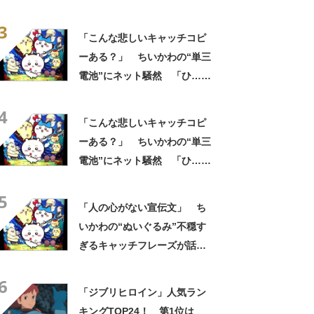
然 「どこに置いてきた
3
の？！心ッ！！」「怖い怖い
「こんな悲しいキャッチコピ
怖い怖い怖い怖い怖い」
ーある？」 ちいかわの“単三
電池”にネット騒然 「ひ…人
の心ない……」「闇の深いグ
4
ッズで震える」「いやあああ
「こんな悲しいキャッチコピ
あああああああ」
ーある？」 ちいかわの“単三
電池”にネット騒然 「ひ…人
の心ない……」「闇の深いグ
5
ッズで震える」「いやあああ
「人の心がない宣伝文」 ち
あああああああ」
いかわの“ぬいぐるみ”不穏す
ぎるキャッチフレーズが話
題 「なんかとんでもないこ
6
と言ってない！？」「もう包
「ジブリヒロイン」人気ラン
み隠さなくなってきたな」
キングTOP24！ 第1位は