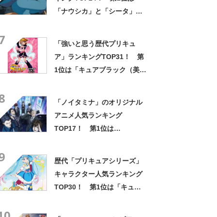
「ナウシカ」と「シータ」に
決定！【2022年最新投票結
7
果】
「強いと思う歴代プリキュ
ア」ランキングTOP31！ 第
1位は「キュアブラック（美墨
なぎさ）」【2024年最新投票
8
結果】
「ノイタミナ」のオリジナル
アニメ人気ランキング
TOP17！ 第1位は
「PSYCHO-PASS シリーズ」
9
【2023年最新投票結果】
歴代「プリキュアシリーズ」
キャラクター人気ランキング
TOP30！ 第1位は「キュア
スカイ（ソラ・ハレワター
10
ル）」【2月1日はプリキュア