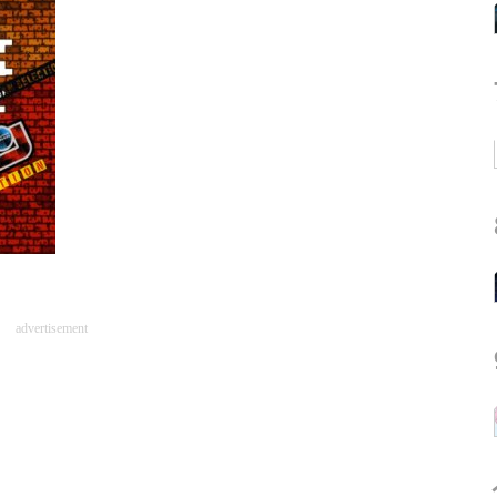
advertisement