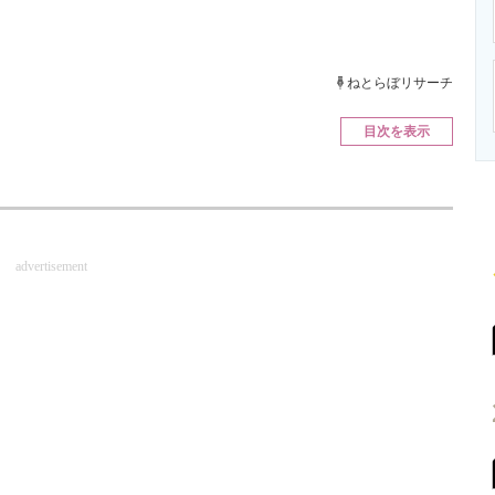
ニクス専門サイト
電子設計の基本と応用
エネルギーの専
ねとらぼリサーチ
目次を表示
advertisement