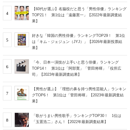
【60代が選ぶ】名脇役だと思う「男性俳優」ランキング
4
TOP21！ 第1位は「遠藤憲一」【2022年最新調査結
果】
好きな「韓国の男性俳優」ランキングTOP29！ 第1位
5
は「キム・ジェジュン（JYJ）」【2026年最新投票結
果】
「今、日本一演技が上手いと思う俳優」ランキング
6
TOP14！ 第1位は「阿部寛」「菅田将暉」「役所広
司」【2023年最新調査結果】
【男性が選ぶ】「理想の鼻を持つ男性芸能人」ランキン
7
グTOP6！ 第1位は「菅田将暉」【2023年最新調査結
果】
「歌がうまい男性歌手」ランキングTOP30！ 1位は
8
「玉置浩二」さん！【2022年最新調査結果】