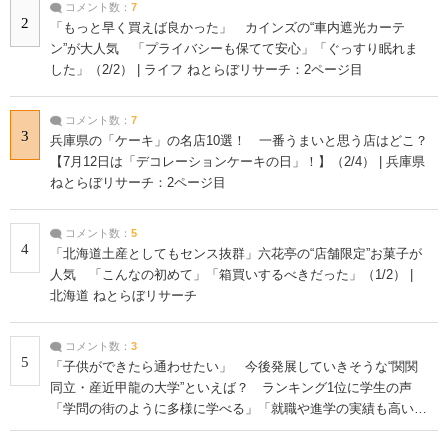
コメント数：
7
2
「もっと早く買えば良かった」 カインズの“車内遮光カーテ
ン”が大人気 「プライバシーも保てて安心」「ぐっすり眠れま
した」（2/2） | ライフ ねとらぼリサーチ：2ページ目
コメント数：
7
3
兵庫県の「ケーキ」の名店10選！ 一番うまいと思う店はどこ？
【7月12日は「デコレーションケーキの日」！】（2/4） | 兵庫県
ねとらぼリサーチ：2ページ目
コメント数：
5
4
「北海道土産としてもセンス抜群」六花亭の“店舗限定”お菓子が
人気 「こんなの初めて」「箱買いするべきだった」（1/2） |
北海道 ねとらぼリサーチ
コメント数：
3
5
「子供ができたら通わせたい」 今後発展していきそうな“関関
同立・産近甲龍の大学”といえば？ ランキング1位に学生の声
「学問の街のように多様に学べる」「就職や進学の実績も高い」
| 大学 ねとらぼリサーチ