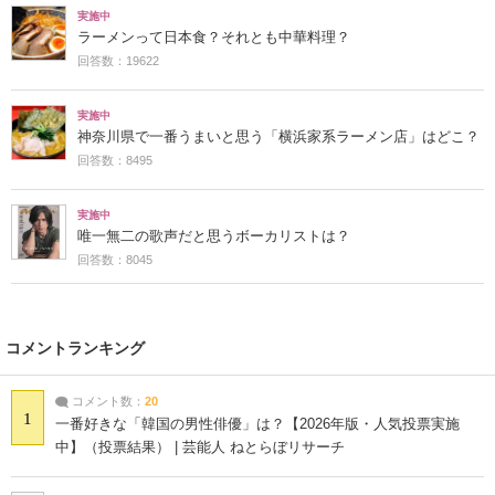
実施中
ラーメンって日本食？それとも中華料理？
回答数：19622
実施中
神奈川県で一番うまいと思う「横浜家系ラーメン店」はどこ？
回答数：8495
実施中
唯一無二の歌声だと思うボーカリストは？
回答数：8045
コメントランキング
コメント数：
20
1
一番好きな「韓国の男性俳優」は？【2026年版・人気投票実施
中】（投票結果） | 芸能人 ねとらぼリサーチ