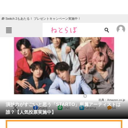
🎁 Switch 2もあたる！ プレゼントキャンペーン実施中！
ねとらぼメニュー
TOP
ニュース
エンタメ
クイズ
グルメ
地域
住まい
教育・育児
動物
リサーチ
芸能人
2024/10/19 22:05（公開）
出典：Amazon.co.jp
会員記事
演技力がすごいと思う「STARTO」所属アーティストは
X
Share
LINE
hatena
64
誰？【人気投票実施中】
メディア
注目記事を集めた総合ページ