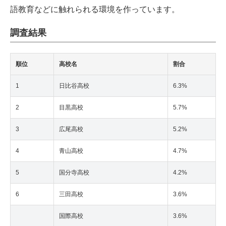
語教育などに触れられる環境を作っています。
調査結果
順位
高校名
割合
1
日比谷高校
6.3%
2
目黒高校
5.7%
3
広尾高校
5.2%
4
青山高校
4.7%
5
国分寺高校
4.2%
6
三田高校
3.6%
国際高校
3.6%