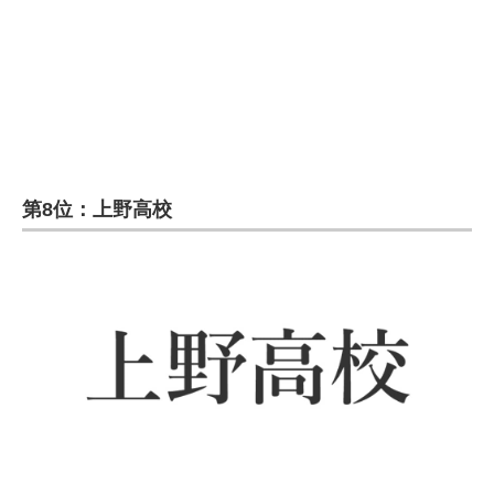
企業向けIT製品の総合サイト
IT製品の技術・比較・事例
製造業のIT導入・活用を支援
モノづくり技術者専門サイト
第8位：上野高校
エレクトロニクス専門サイト
電子設計の基本と応用
エネルギーの専門メディア
建設×テクノロジーの最前線
ちょっと気になるネットの話題