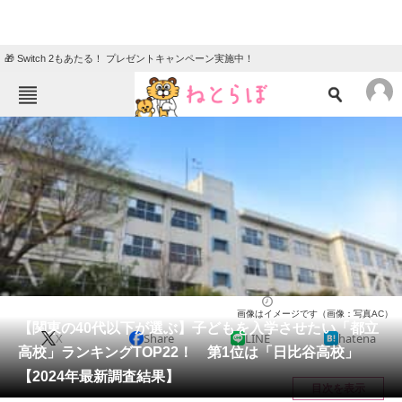
🎁 Switch 2もあたる！ プレゼントキャンペーン実施中！
ねとらぼメニュー
TOP
ニュース
エンタメ
クイズ
グルメ
地域
住まい
教育・育児
動物
リサーチ
高校
2024/10/18 08:05（公開）
画像はイメージです（画像：写真AC）
会員記事
【関東の40代以下が選ぶ】子どもを入学させたい「都立
X
Share
LINE
hatena
高校」ランキングTOP22！ 第1位は「日比谷高校」
メディア
【2024年最新調査結果】
目次を表示
注目記事を集めた総合ページ