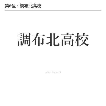
第8位：調布北高校
ITの今と未来を見通す
スマホと通信の最新トレンド
進化するPCとデバイスの未来
好きが集まる 比べて選べる
ビジネスと働き方のヒント
AI活用のいまが分かる
企業ITのトレンドを詳説
advertisement
経営リーダーのコミュニティ
マーケ×ITの今がよく分かる
ITエンジニア向け専門サイト