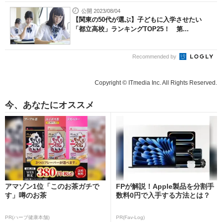
公開 2023/08/04
【関東の50代が選ぶ】子どもに入学させたい
「都立高校」ランキングTOP25！ 第...
Recommended by
Copyright © ITmedia Inc. All Rights Reserved.
今、あなたにオススメ
アマゾン1位「このお茶ガチで
FPが解説！Apple製品を分割手
す」噂のお茶
数料0円で入手する方法とは？
PR(ハーブ健康本舗)
PR(Fav-Log)