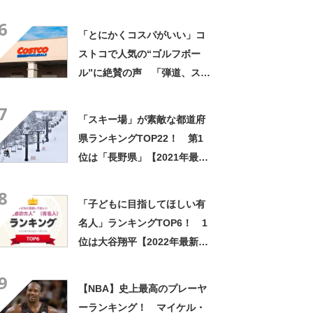
決定！【2021年最新投票結
6
果】
「とにかくコスパがいい」コ
ストコで人気の“ゴルフボー
ル”に絶賛の声 「弾道、スピ
ン量、フィール文句なし」
7
「有名メーカーと比較しても
「スキー場」が素敵な都道府
遜色ない」
県ランキングTOP22！ 第1
位は「長野県」【2021年最新
投票結果】
8
「子どもに目指してほしい有
名人」ランキングTOP6！ 1
位は大谷翔平【2022年最新調
査結果】
9
【NBA】史上最高のプレーヤ
ーランキング！ マイケル・