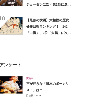
ジョーダンに次ぐ第2位に選ば
れた選手は？【ESPN調査】
10
【最強の横綱】大相撲の歴代
優勝回数ランキング！ 1位
「白鵬」、2位「大鵬」に次ぐ
3位は？
アンケート
実施中
声が好きな「日本のボーカリ
スト」は？
回答数：49387