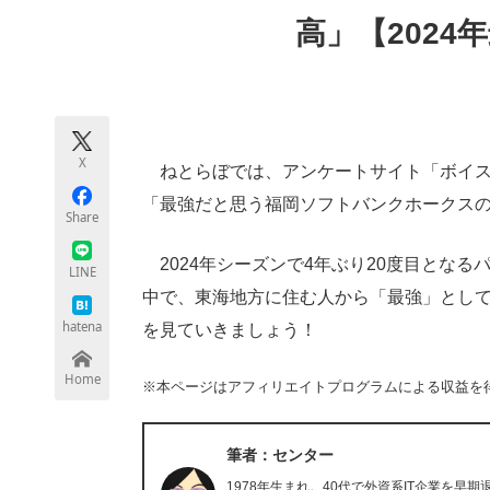
モノづくり技術者専門サイト
エレクトロ
高」【2024
ちょっと気になるネットの話題
X
ねとらぼでは、アンケートサイト「ボイス
「最強だと思う福岡ソフトバンクホークス
Share
2024年シーズンで4年ぶり20度目とな
LINE
中で、東海地方に住む人から「最強」とし
hatena
を見ていきましょう！
Home
※本ページはアフィリエイトプログラムによる収益を
筆者：センター
1978年生まれ。40代で外資系IT企業を