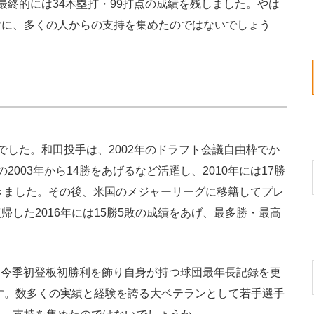
最終的には34本塁打・99打点の成績を残しました。やは
けに、多くの人からの支持を集めたのではないでしょう
した。和田投手は、2002年のドラフト会議自由枠でか
003年から14勝をあげるなど活躍し、2010年には17勝
きました。その後、米国のメジャーリーグに移籍してプレ
した2016年には15勝5敗の成績をあげ、最多勝・最高
月に今季初登板初勝利を飾り自身が持つ球団最年長記録を更
ます。数多くの実績と経験を誇る大ベテランとして若手選手