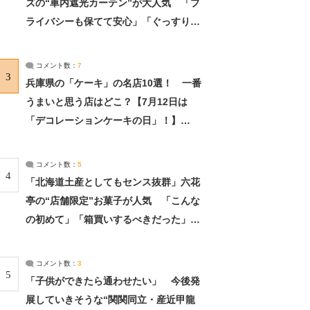
ズの“車内遮光カーテン”が大人気 「プ
ライバシーも保てて安心」「ぐっすり眠
れました」（2/2） | ライフ ねとらぼリ
サーチ：2ページ目
コメント数：
7
3
兵庫県の「ケーキ」の名店10選！ 一番
うまいと思う店はどこ？【7月12日は
「デコレーションケーキの日」！】
（2/4） | 兵庫県 ねとらぼリサーチ：2ペ
ージ目
コメント数：
5
4
「北海道土産としてもセンス抜群」六花
亭の“店舗限定”お菓子が人気 「こんな
の初めて」「箱買いするべきだった」
（1/2） | 北海道 ねとらぼリサーチ
コメント数：
3
5
「子供ができたら通わせたい」 今後発
展していきそうな“関関同立・産近甲龍