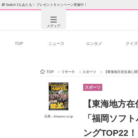
🎁 Switch 2もあたる！ プレゼントキャンペーン実施中！
メディア
TOP
ニュース
エンタメ
クイズ
注目記事を集めた総合ページ
ITの今
TOP
>
リサーチ
>
スポーツ
>
【東海地方在住者に聞いた】最強だ
ビジネスと働き方のヒント
AI活用
スポーツ
【東海地方在
ITエンジニア向け専門サイト
企業向けI
「福岡ソフト
出典：Amazon.co.jp
ングTOP2