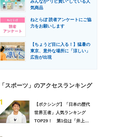
みんなが"リピ買い"している人
門メディア
建設×テクノロジーの最前線
気商品
ねとらぼ 読者アンケートにご協
力をお願いします
【ちょうど目に入る！】猛暑の
東京、意外な場所に「涼しい」
広告が出現
「スポーツ」のアクセスランキング
1
【ボクシング】「日本の歴代
世界王者」人気ランキング
TOP29！ 第1位は「井上尚
弥」【5月19日はボクシング