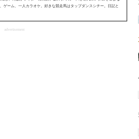
、ゲーム、一人カラオケ。好きな競走馬はタップダンスシチー。日記と
advertisement