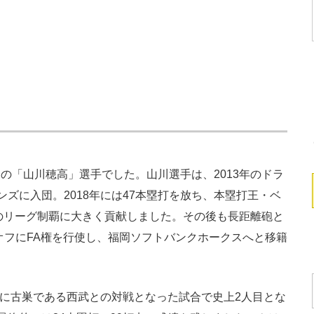
の「山川穂高」選手でした。山川選手は、2013年のドラ
ズに入団。2018年には47本塁打を放ち、本塁打王・ベ
のリーグ制覇に大きく貢献しました。その後も長距離砲と
年オフにFA権を行使し、福岡ソフトバンクホークスへと移籍
月に古巣である西武との対戦となった試合で史上2人目とな