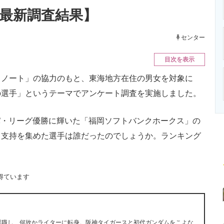
ニクス専門サイト
電子設計の基本と応用
エネルギーの専
年最新調査結果】
センター
目次を表示
ノート」の協力のもと、東海地方在住の男女を対象に
の選手」というテーマでアンケート調査を実施しました。
るパ・リーグ優勝に輝いた「福岡ソフトバンクホークス」の
て支持を集めた選手は誰だったのでしょうか。ランキング
得ています
早期退職し、何故かライターに転身。阪神タイガースと初代ガンダムをこよな