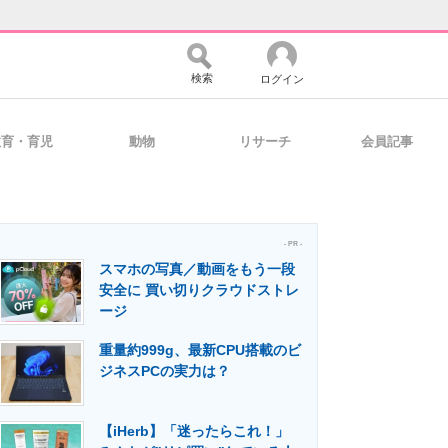
検索
ログイン
教育・育児
動物
リサーチ
会員記事
バイスの未来
好きが集まる 比べて選べる
- PR -
スマホの写真／動画をもう一段
コミュニティ
マーケ×ITの今がよく分かる
安全に 買い切りクラウドストレ
ージ
重量約999g、最新CPU搭載のビ
・活用を支援
ジネスPCの実力は？
【iHerb】「迷ったらこれ！」