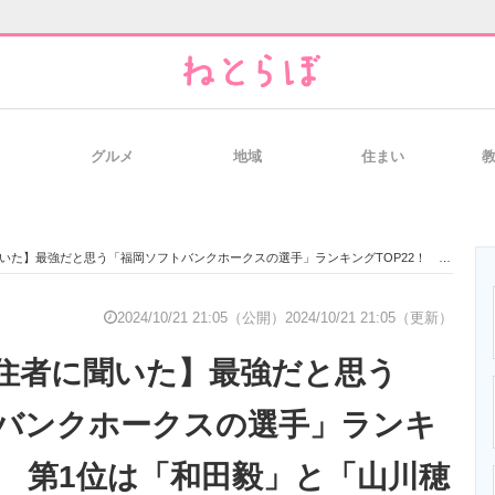
グルメ
地域
住まい
と未来を見通す
スマホと通信の最新トレンド
進化するPCとデ
と思う「福岡ソフトバンクホークスの選手」ランキングTOP22！ 第1位は「和田毅」と「山川穂高」【2024年最新調査結果】
のいまが分かる
企業ITのトレンドを詳説
経営リーダーの
2024/10/21 21:05（公開）
2024/10/21 21:05（更新）
住者に聞いた】最強だと思う
T製品の総合サイト
IT製品の技術・比較・事例
製造業のIT導入
バンクホークスの選手」ランキ
2！ 第1位は「和田毅」と「山川穂