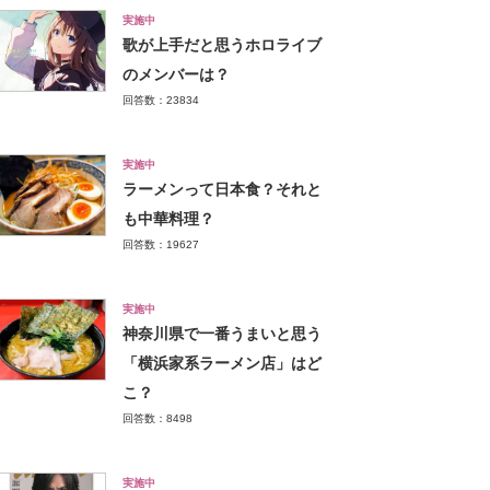
実施中
歌が上手だと思うホロライブ
のメンバーは？
回答数：23834
実施中
ラーメンって日本食？それと
も中華料理？
回答数：19627
実施中
神奈川県で一番うまいと思う
「横浜家系ラーメン店」はど
こ？
回答数：8498
実施中