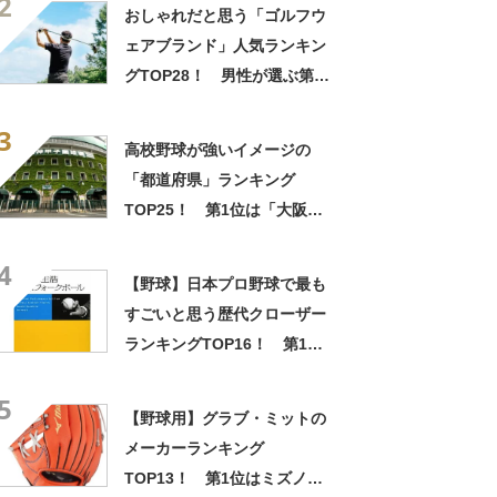
2
の日】
おしゃれだと思う「ゴルフウ
ェアブランド」人気ランキン
グTOP28！ 男性が選ぶ第1
位は「ナイキ」【2026年最新
3
調査結果】
高校野球が強いイメージの
「都道府県」ランキング
TOP25！ 第1位は「大阪
府」【2025年最新調査結果】
4
【野球】日本プロ野球で最も
すごいと思う歴代クローザー
ランキングTOP16！ 第1位
は「佐々木主浩」に決定！
5
【2022年最新投票結果】
【野球用】グラブ・ミットの
メーカーランキング
TOP13！ 第1位はミズノに